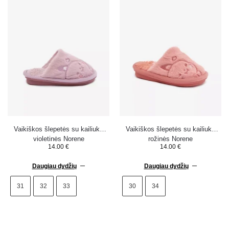
Vaikiškos šlepetės su kailiuku
Vaikiškos šlepetės su kailiuku
violetinės Norene
rožinės Norene
14.00
€
14.00
€
Daugiau dydžių
Daugiau dydžių
31
32
33
30
34