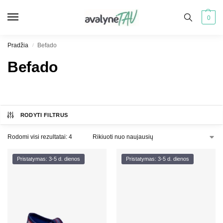
0
Pradžia
Befado
/
Befado
RODYTI FILTRUS
Rodomi visi rezultatai: 4
Pristatymas: 3-5 d. dienos
Pristatymas: 3-5 d. dienos