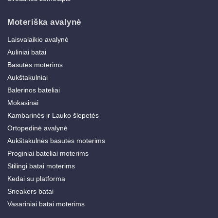
Moteriška avalynė
Laisvalaikio avalynė
Auliniai batai
Basutės moterims
Aukštakulniai
Balerinos bateliai
Mokasinai
Kambarinės ir Lauko šlepetės
Ortopedinė avalynė
Aukštakulnės basutės moterims
Proginiai bateliai moterims
Stilingi batai moterims
Kedai su platforma
Sneakers batai
Vasariniai batai moterims