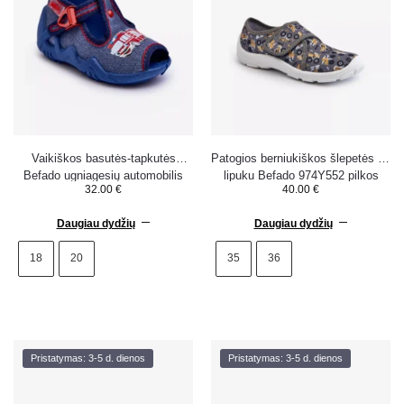
Vaikiškos basutės-tapkutės
Patogios berniukiškos šlepetės su
Befado ugniagesių automobilis
lipuku Befado 974Y552 pilkos
32.00
€
40.00
€
217P118 mėlynos
Daugiau dydžių
Daugiau dydžių
18
20
35
36
Pristatymas: 3-5 d. dienos
Pristatymas: 3-5 d. dienos