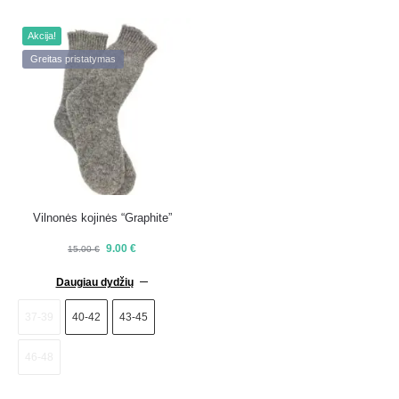
Akcija!
Greitas pristatymas
Vilnonės kojinės “Graphite”
9.00
€
15.00
€
Daugiau dydžių
37-39
40-42
43-45
46-48