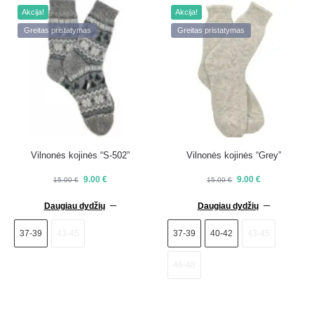
Akcija!
Akcija!
Greitas pristatymas
Greitas pristatymas
Vilnonės kojinės “S-502”
Vilnonės kojinės “Grey”
9.00
€
9.00
€
15.00
€
15.00
€
Daugiau dydžių
Daugiau dydžių
37-39
43-45
37-39
40-42
43-45
46-48