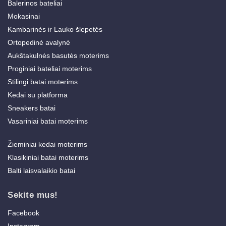
Balerinos bateliai
Mokasinai
Kambarinės ir Lauko šlepetės
Ortopedinė avalynė
Aukštakulnės basutės moterims
Proginiai bateliai moterims
Stilingi batai moterims
Kedai su platforma
Sneakers batai
Vasariniai batai moterims
Žieminiai kedai moterims
Klasikiniai batai moterims
Balti laisvalaikio batai
Sekite mus!
Facebook
Instagram