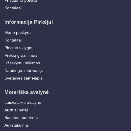
Privatumo politika
Kontaktai
Informacija Pirkėjui
Mano paskyra
Kontaktai
Pirkimo sąlygos
Prekių grąžinimas
Užsakymų sekimas
Naudinga informacija
Svetainės žemėlapis
Moteriška avalynė
Laisvalaikio avalynė
Auliniai batai
Basutės moterims
Aukštakulniai