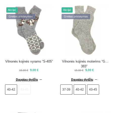
Akcija!
Akcija!
Greitas pristatymas
Greitas pristatymas
Vilnonės kojinės vyrams “S-405”
Vilnonės kojinės moterims “G-
383”
9.00
€
9.00
€
15.00
€
15.00
€
Daugiau dydžių
Daugiau dydžių
40-42
43-45
37-39
40-42
43-45