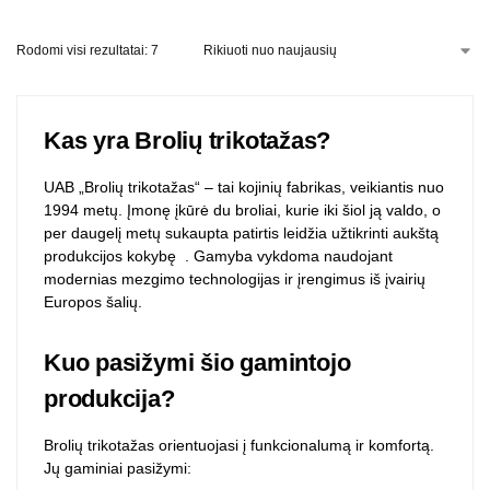
Rodomi visi rezultatai: 7
Kas yra Brolių trikotažas?
UAB „Brolių trikotažas“ – tai kojinių fabrikas, veikiantis nuo
1994 metų. Įmonę įkūrė du broliai, kurie iki šiol ją valdo, o
per daugelį metų sukaupta patirtis leidžia užtikrinti aukštą
produkcijos kokybę
. Gamyba vykdoma naudojant
modernias mezgimo technologijas ir įrengimus iš įvairių
Europos šalių.
Kuo pasižymi šio gamintojo
produkcija?
Brolių trikotažas orientuojasi į funkcionalumą ir komfortą.
Jų gaminiai pasižymi: