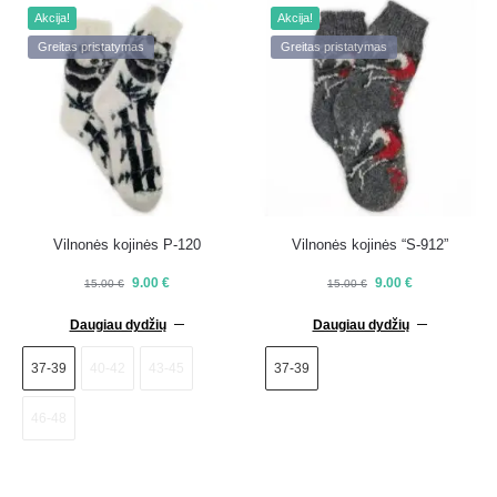
Akcija!
Akcija!
Greitas pristatymas
Greitas pristatymas
Vilnonės kojinės P-120
Vilnonės kojinės “S-912”
9.00
€
9.00
€
15.00
€
15.00
€
Daugiau dydžių
Daugiau dydžių
37-39
40-42
43-45
37-39
46-48