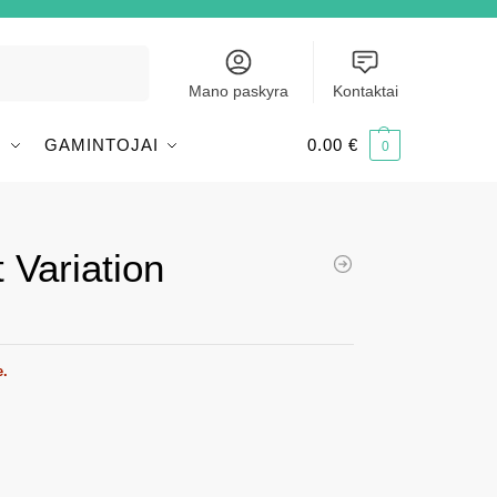
Ieškoti
Mano paskyra
Kontaktai
I
GAMINTOJAI
0.00
€
0
 Variation
e.