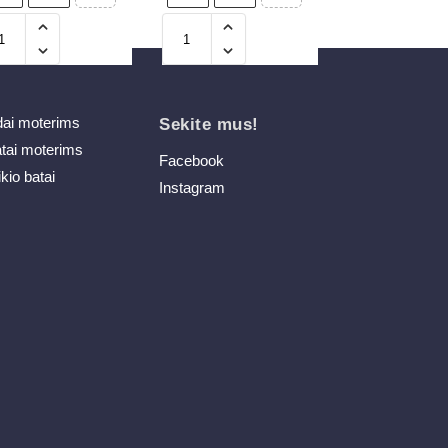
dai moterims
Sekite mus!
atai moterims
Facebook
ikio batai
Instagram