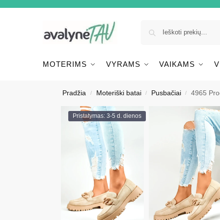
MOTERIMS
VYRAMS
VAIKAMS
V
Pradžia
Moteriški batai
Pusbačiai
4965 Prod
/
/
/
Pristatymas: 3-5 d. dienos