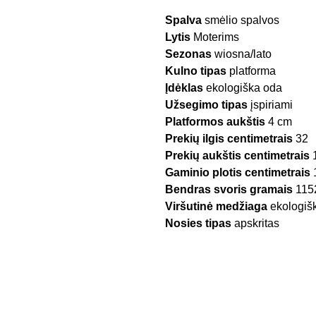
Spalva
smėlio spalvos
Lytis
Moterims
Sezonas
wiosna/lato
Kulno tipas
platforma
Įdėklas
ekologiška oda
Užsegimo tipas
įspiriami
Platformos aukštis
4 cm
Prekių ilgis centimetrais
32
Prekių aukštis centimetrais
Gaminio plotis centimetrais
Bendras svoris gramais
115
Viršutinė medžiaga
ekologiš
Nosies tipas
apskritas