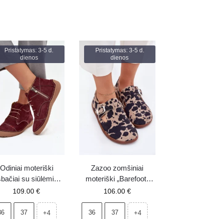
Pristatymas: 3-5 d.
Pristatymas: 3-5 d.
dienos
dienos
Odiniai moteriški
Zazoo zomšiniai
bačiai su siūlėmis ir
moteriški „Barefoot“
žtrauktuku Artiker
pusbačiai su sagtimi ir
109.00
€
106.00
€
2116 bordo spalvos
lopais N1261 rudi-
smėliniai
36
37
36
37
+4
+4