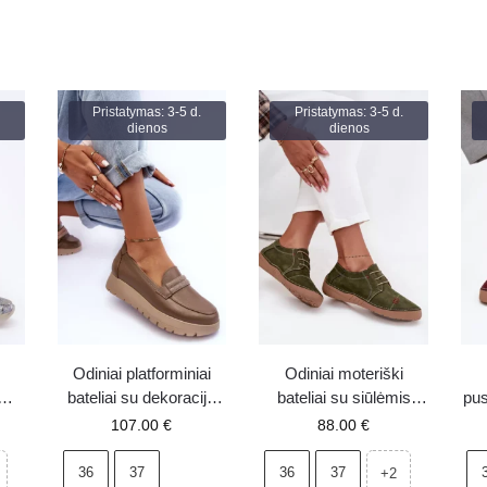
Pristatymas: 3-5 d.
Pristatymas: 3-5 d.
dienos
dienos
Odiniai platforminiai
Odiniai moteriški
bateliai su dekoracija
bateliai su siūlėmis
pus
smėlio spalvos Lemar
Artiker 57C2112 žali
u
107.00
€
88.00
€
ka
Lehira
57C
i
36
37
36
37
+2