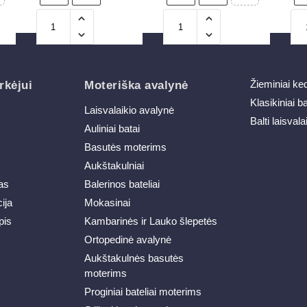
Žieminiai ke
rkėjui
Moteriška avalynė
Klasikiniai b
Laisvalaikio avalynė
Balti laisvala
Auliniai batai
Basutės moterims
Aukštakulniai
as
Balerinos bateliai
ija
Mokasinai
pis
Kambarinės ir Lauko šlepetės
Ortopedinė avalynė
Aukštakulnės basutės
moterims
Proginiai bateliai moterims