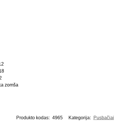
12
18
2
ka zomša
Produkto kodas:
4965
Kategorija:
Pusbačiai