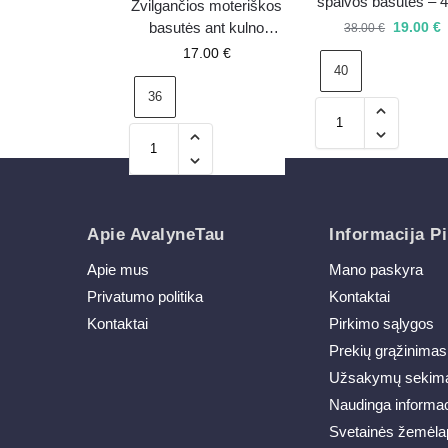
spalvos basutės – 4
Žvilgančios moteriškos
išpardavimas
19.00
€
basutės ant kulno
38.00
€
Kavina juodos
17.00
€
40
36
Apie AvalyneTau
Informacija Pi
Apie mus
Mano paskyra
Privatumo politika
Kontaktai
Kontaktai
Pirkimo sąlygos
Prekių grąžinimas
Užsakymų sekim
Naudinga informac
Svetainės žemėla