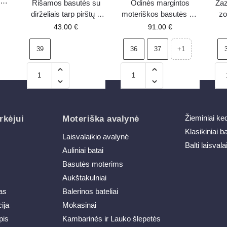
0 –
Rišamos basutės su
Odinės margintos
Zaz
dirželiais tarp pirštų ir
moteriškos basutės ant
zo
kulnu rožinės spalvos
kulno S.Barski
43.00
€
91.00
€
Secret Love
daugiaspalvės
39
36
37
+1
Žieminiai ke
rkėjui
Moteriška avalynė
Klasikiniai b
Laisvalaikio avalynė
Balti laisvala
Auliniai batai
Basutės moterims
Aukštakulniai
as
Balerinos bateliai
ija
Mokasinai
pis
Kambarinės ir Lauko šlepetės