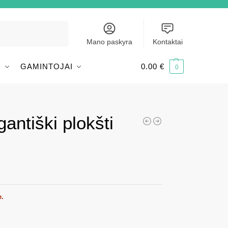
Ieškoti
Mano paskyra
Kontaktai
I
GAMINTOJAI
0.00
€
0
gantiški plokšti
e.