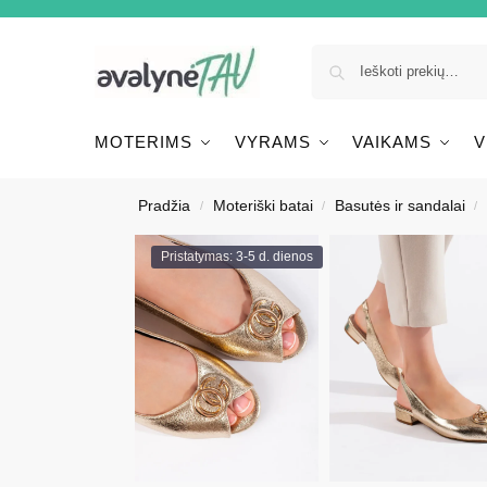
MOTERIMS
VYRAMS
VAIKAMS
V
Pradžia
Moteriški batai
Basutės ir sandalai
/
/
/
Pristatymas: 3-5 d. dienos