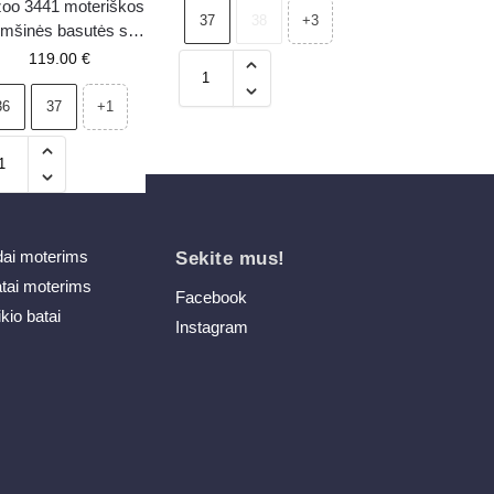
oo 3441 moteriškos
37
38
+3
mšinės basutės su
auliuku rudos
119.00
€
36
37
+1
dai moterims
Sekite mus!
atai moterims
Facebook
ikio batai
Instagram