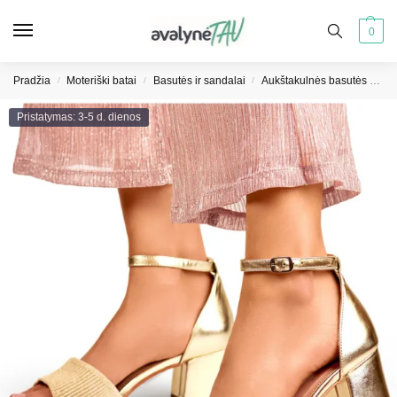
0
Pradžia
Moteriški batai
Basutės ir sandalai
Aukštakulnės basutės moterims
/
/
/
Pristatymas: 3-5 d. dienos