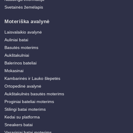
Svetainės žemėlapis
Moteriška avalynė
Laisvalaikio avalynė
Auliniai batai
Basutės moterims
Aukštakulniai
Balerinos bateliai
Mokasinai
Kambarinės ir Lauko šlepetės
Ortopedinė avalynė
Aukštakulnės basutės moterims
Proginiai bateliai moterims
Stilingi batai moterims
Kedai su platforma
Sneakers batai
Vasariniai batai moterims