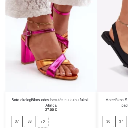
Boto ekologiškos odos basutės su kulnu fuksija
Moteriškos S
Abilica
padu
37.00
€
37
38
36
37
+2