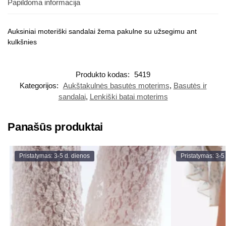
Papildoma informacija
Auksiniai moteriški sandalai žema pakulne su užsegimu ant
kulkšnies
Produkto kodas:
5419
Kategorijos:
Aukštakulnės basutės moterims
,
Basutės ir
sandalai
,
Lenkiški batai moterims
Panašūs produktai
Pristatymas: 3-5 d. dienos
Pristatymas: 3-5