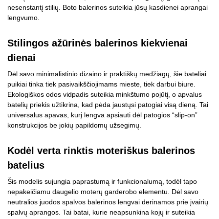
nesenstantį stilių. Boto balerinos suteikia jūsų kasdienei aprangai
lengvumo.
Stilingos ažūrinės balerinos kiekvienai
dienai
Dėl savo minimalistinio dizaino ir praktiškų medžiagų, šie bateliai
puikiai tinka tiek pasivaikščiojimams mieste, tiek darbui biure.
Ekologiškos odos vidpadis suteikia minkštumo pojūtį, o apvalus
batelių priekis užtikrina, kad pėda jaustųsi patogiai visą dieną. Tai
universalus apavas, kurį lengva apsiauti dėl patogios “slip-on”
konstrukcijos be jokių papildomų užsegimų.
Kodėl verta rinktis moteriškus balerinos
batelius
Šis modelis sujungia paprastumą ir funkcionalumą, todėl tapo
nepakeičiamu daugelio moterų garderobo elementu. Dėl savo
neutralios juodos spalvos balerinos lengvai derinamos prie įvairių
spalvų aprangos. Tai batai, kurie neapsunkina kojų ir suteikia