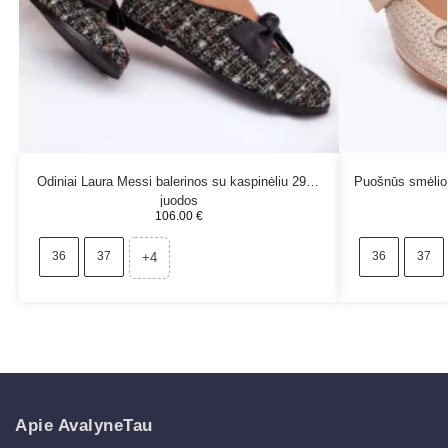
Odiniai Laura Messi balerinos su kaspinėliu 2921
Puošnūs smėlio 
juodos
106.00
€
36
37
36
37
+4
Apie AvalyneTau