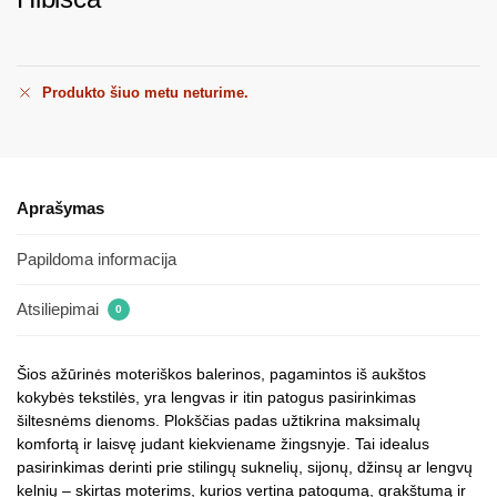
Produkto šiuo metu neturime.
Aprašymas
Papildoma informacija
Atsiliepimai
0
Šios ažūrinės moteriškos balerinos, pagamintos iš aukštos
kokybės tekstilės, yra lengvas ir itin patogus pasirinkimas
šiltesnėms dienoms. Plokščias padas užtikrina maksimalų
komfortą ir laisvę judant kiekviename žingsnyje. Tai idealus
pasirinkimas derinti prie stilingų suknelių, sijonų, džinsų ar lengvų
kelnių – skirtas moterims, kurios vertina patogumą, grakštumą ir