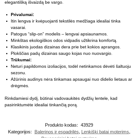
elegantišką išvaizdą be vargo.
Privalumai:
Itin lengva ir kvėpuojanti tekstilės medžiaga idealiai tinka
vasarai.
Patogus “slip-on” modelis – lengvai apsiaunamos.
Minkštas ekologiškos odos vidpadis užtikrina komfortą.
Klasikinis juodas dizainas dera prie bet kokios aprangos.
Plokščias padų dizainas saugo kojas nuo nuovargio.
Trūkumai:
Neturi papildomos izoliacijos, todėl netinkamos dėvėti šaltuoju
sezonu.
Ažūrinis audinys nėra tinkamas apsaugai nuo didelio lietaus ar
drėgmės.
Rinkdamiesi dydį, būtinai vadovaukitės dydžių lentele, kad
pasirinktumėte idealiai tinkančią porą.
Produkto kodas:
43929
Kategorijos:
Balerinos ir espadrilės
,
Lenkiški batai moterims
,