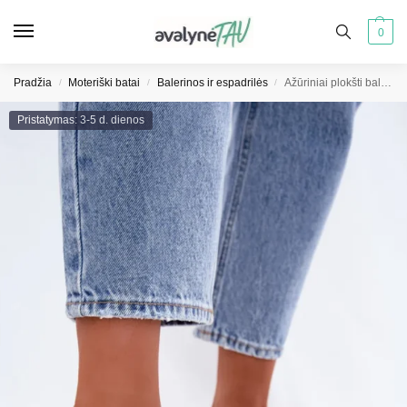
0
Pradžia
Moteriški batai
Balerinos ir espadrilės
Ažūriniai plokšti balerinos bateliai juodi Hibisca
/
/
/
Pristatymas: 3-5 d. dienos