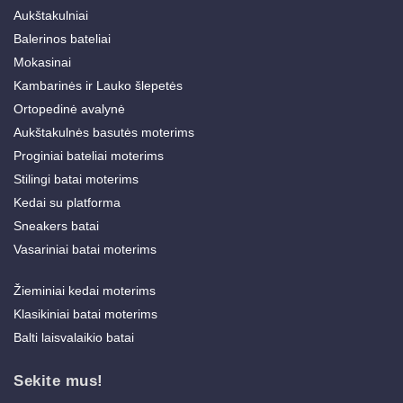
Aukštakulniai
Balerinos bateliai
Mokasinai
Kambarinės ir Lauko šlepetės
Ortopedinė avalynė
Aukštakulnės basutės moterims
Proginiai bateliai moterims
Stilingi batai moterims
Kedai su platforma
Sneakers batai
Vasariniai batai moterims
Žieminiai kedai moterims
Klasikiniai batai moterims
Balti laisvalaikio batai
Sekite mus!