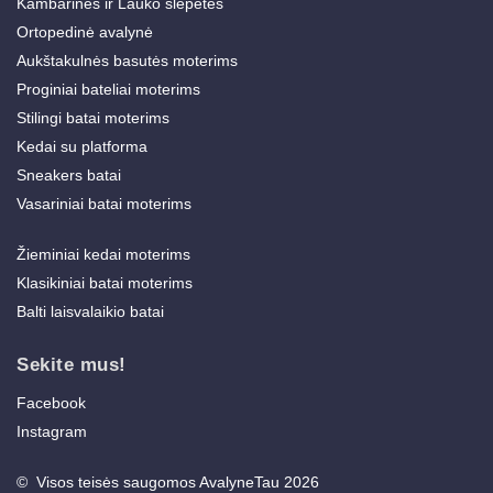
Kambarinės ir Lauko šlepetės
Ortopedinė avalynė
Aukštakulnės basutės moterims
Proginiai bateliai moterims
Stilingi batai moterims
Kedai su platforma
Sneakers batai
Vasariniai batai moterims
Žieminiai kedai moterims
Klasikiniai batai moterims
Balti laisvalaikio batai
Sekite mus!
Facebook
Instagram
© Visos teisės saugomos AvalyneTau 2026