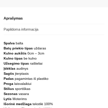
Aprašymas
Papildoma informacija
Spalva
balta
Batų priekio tipas
uždaras
Kulno aukštis
0cm – 3cm
Kulno tipas
be kulno
Užsegimo tipas
raišteliai
Įdėklas
audinys
Sagtis
įterptasis
Padas
pagamintas iš plastiko
Proga
laisvalaikiui
Stilius
sportiškas
Sezonas
vasara
Lytis
Moterims
Išorinė medžiaga
tekstilė 100%