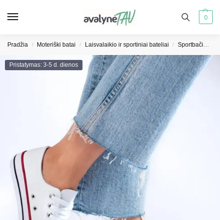
0
Pradžia
Moteriški batai
Laisvalaikio ir sportiniai bateliai
Sportbačiai moterims
/
/
/
Pristatymas: 3-5 d. dienos