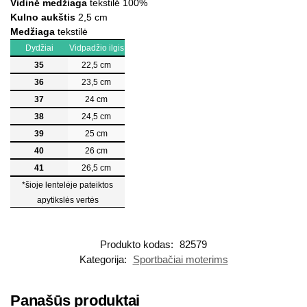
Vidinė medžiaga
tekstilė 100%
Kulno aukštis
2,5 cm
Medžiaga
tekstilė
Dydžiai
Vidpadžio ilgis
35
22,5 cm
36
23,5 cm
37
24 cm
38
24,5 cm
39
25 cm
40
26 cm
41
26,5 cm
*šioje lentelėje pateiktos
apytikslės vertės
Produkto kodas:
82579
Kategorija:
Sportbačiai moterims
Panašūs produktai