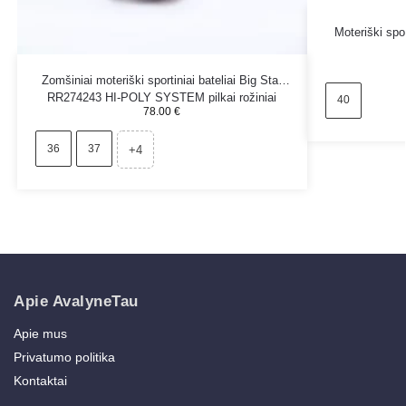
Moteriški spor
Zomšiniai moteriški sportiniai bateliai Big Star
RR274243 HI-POLY SYSTEM pilkai rožiniai
40
78.00
€
36
37
+4
Apie AvalyneTau
Apie mus
Privatumo politika
Kontaktai