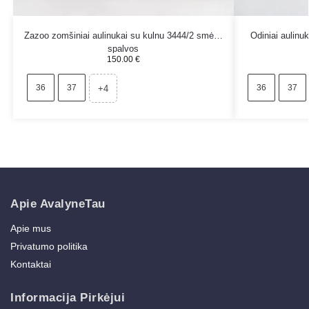
Zazoo zomšiniai aulinukai su kulnu 3444/2 smėlio
Odiniai aulinu
spalvos
150.00
€
36
37
36
37
+4
Apie AvalyneTau
Apie mus
Privatumo politika
Kontaktai
Informacija Pirkėjui