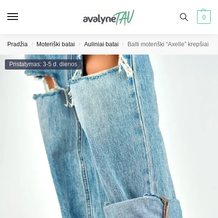
0
Pradžia
Moteriški batai
Auliniai batai
Balti moteriški “Axelle” krepšiai
/
/
/
Pristatymas: 3-5 d. dienos