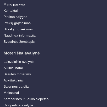
Mano paskyra
Kontaktai
Pirkimo sąlygos
Prekių grąžinimas
Užsakymų sekimas
Naudinga informacija
Svetainės žemėlapis
Moteriška avalynė
Laisvalaikio avalynė
Auliniai batai
Basutės moterims
Aukštakulniai
Balerinos bateliai
Mokasinai
Kambarinės ir Lauko šlepetės
Ortopedinė avalynė