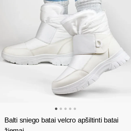
Balti sniego batai velcro apšiltinti batai
žiemai