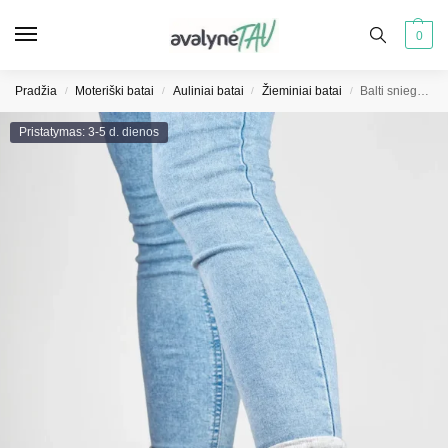
0
Pradžia
Moteriški batai
Auliniai batai
Žieminiai batai
Balti sniego batai velcro apšiltinti batai žiemai
/
/
/
/
Pristatymas: 3-5 d. dienos