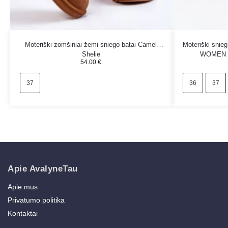
Moteriški zomšiniai žemi sniego batai Camel
Moteriški snie
Shelie
WOMEN MI
54.00
€
37
36
37
Apie AvalyneTau
Apie mus
Privatumo politika
Kontaktai