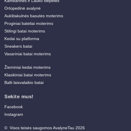
Kambarinės ir Lauko šlepetės
Ortopedinė avalynė
Aukštakulnės basutės moterims
Proginiai bateliai moterims
Stilingi batai moterims
Kedai su platforma
Sneakers batai
Vasariniai batai moterims
Žieminiai kedai moterims
Klasikiniai batai moterims
Balti laisvalaikio batai
Sekite mus!
Facebook
Instagram
© Visos teisės saugomos AvalyneTau 2026