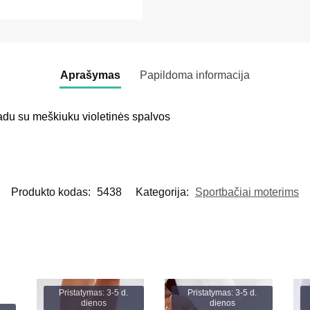
Aprašymas
Papildoma informacija
 padu su meškiuku violetinės spalvos
Produkto kodas:
5438
Kategorija:
Sportbačiai moterims
Pristatymas: 3-5 d.
Pristatymas: 3-5 d.
dienos
dienos