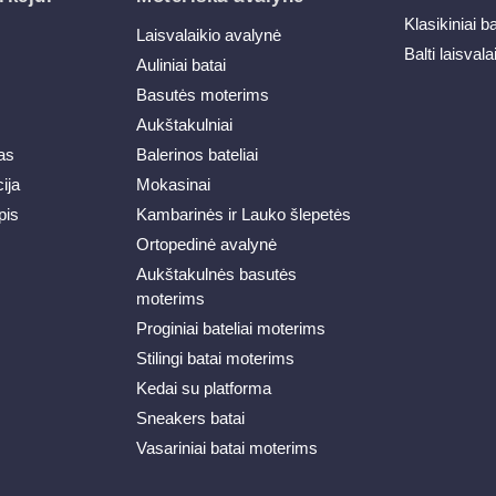
Klasikiniai b
Laisvalaikio avalynė
Balti laisvala
Auliniai batai
Basutės moterims
Aukštakulniai
as
Balerinos bateliai
ija
Mokasinai
pis
Kambarinės ir Lauko šlepetės
Ortopedinė avalynė
Aukštakulnės basutės
moterims
Proginiai bateliai moterims
Stilingi batai moterims
Kedai su platforma
Sneakers batai
Vasariniai batai moterims