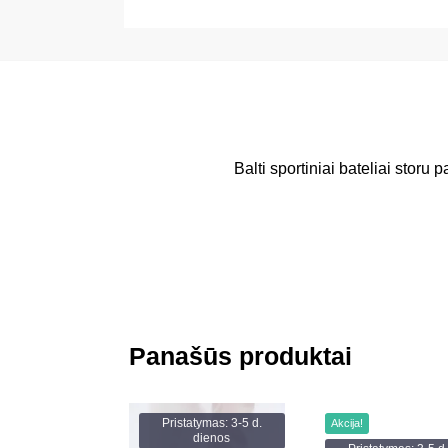
Balti sportiniai bateliai storu
Panašūs produktai
Pristatymas: 3-5 d.
Akcija!
dienos