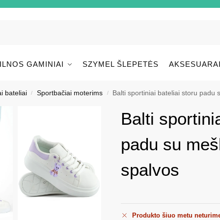
ILNOS GAMINIAI
SZYMEL ŠLEPETĖS
AKSESUARA
i bateliai
Sportbačiai moterims
Balti sportiniai bateliai storu pad
/
/
Balti sportini
padu su mešk
spalvos
Produkto šiuo metu neturim