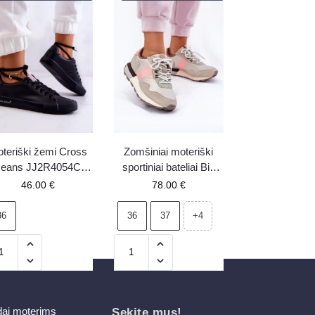
teriški žemi Cross
Zomšiniai moteriški
Jeans JJ2R4054C
sportiniai bateliai Big
kedai, juodi
Star RR274243 HI-
46.00
€
78.00
€
POLY SYSTEM pilkai
rožiniai
36
36
37
+4
dai moterims
Sekite mus!