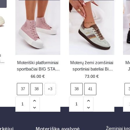
s
ai
Moteriški platforminiai
Moterų žemi zomšiniai
Mo
 –
sportbačiai BIG STAR
sportiniai bateliai Big
RR274739 rožinės
Star SS274678 HI-
66.00
€
73.00
€
spalvos
POLY SYSTEM
Mėtiniai
37
38
38
41
+3
Žieminiai ke
rkėjui
Moteriška avalynė