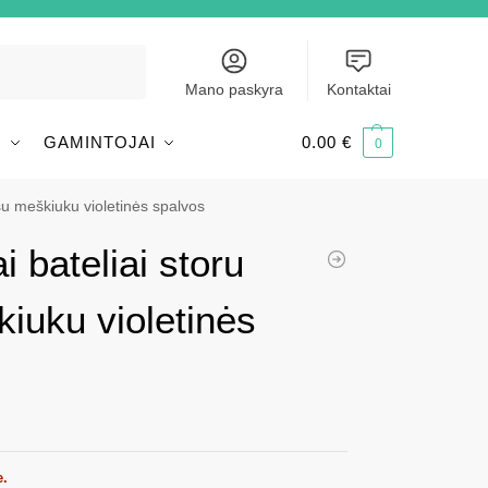
Ieškoti
Mano paskyra
Kontaktai
I
GAMINTOJAI
0.00
€
0
u su meškiuku violetinės spalvos
ai bateliai storu
iuku violetinės
e.