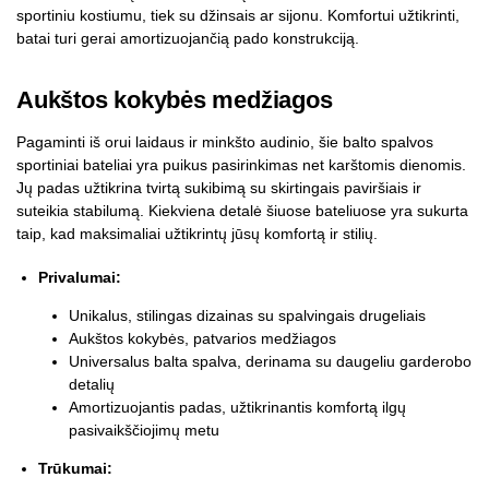
sportiniu kostiumu, tiek su džinsais ar sijonu. Komfortui užtikrinti,
batai turi gerai amortizuojančią pado konstrukciją.
Aukštos kokybės medžiagos
Pagaminti iš orui laidaus ir minkšto audinio, šie balto spalvos
sportiniai bateliai yra puikus pasirinkimas net karštomis dienomis.
Jų padas užtikrina tvirtą sukibimą su skirtingais paviršiais ir
suteikia stabilumą. Kiekviena detalė šiuose bateliuose yra sukurta
taip, kad maksimaliai užtikrintų jūsų komfortą ir stilių.
Privalumai:
Unikalus, stilingas dizainas su spalvingais drugeliais
Aukštos kokybės, patvarios medžiagos
Universalus balta spalva, derinama su daugeliu garderobo
detalių
Amortizuojantis padas, užtikrinantis komfortą ilgų
pasivaikščiojimų metu
Trūkumai: