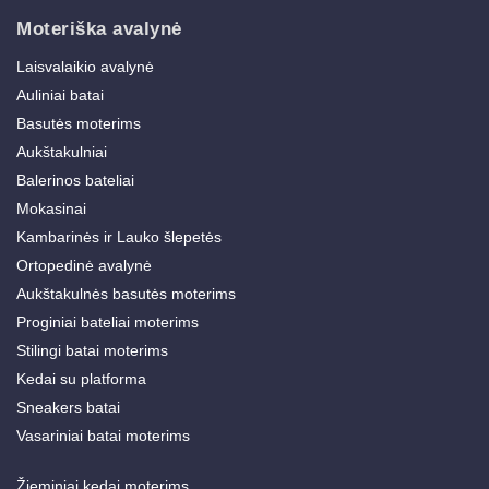
Moteriška avalynė
Laisvalaikio avalynė
Auliniai batai
Basutės moterims
Aukštakulniai
Balerinos bateliai
Mokasinai
Kambarinės ir Lauko šlepetės
Ortopedinė avalynė
Aukštakulnės basutės moterims
Proginiai bateliai moterims
Stilingi batai moterims
Kedai su platforma
Sneakers batai
Vasariniai batai moterims
Žieminiai kedai moterims