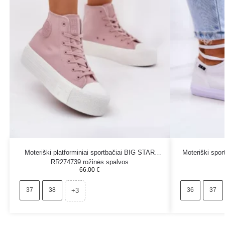
Moteriški platforminiai sportbačiai BIG STAR
Moteriški spo
RR274739 rožinės spalvos
66.00
€
37
38
36
37
+3