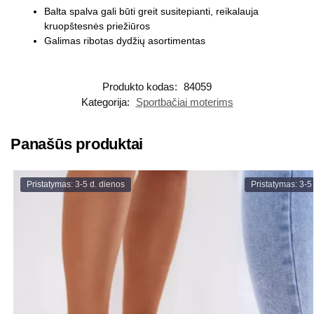
Balta spalva gali būti greit susitepianti, reikalauja
kruopštesnės priežiūros
Galimas ribotas dydžių asortimentas
Produkto kodas:
84059
Kategorija:
Sportbačiai moterims
Panašūs produktai
Pristatymas: 3-5 d. dienos
Pristatymas: 3-5