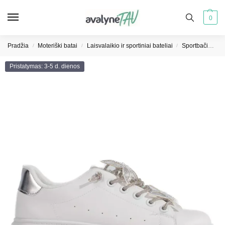
0
Pradžia
Moteriški batai
Laisvalaikio ir sportiniai bateliai
Sportbačiai moterims
/
/
/
Pristatymas: 3-5 d. dienos