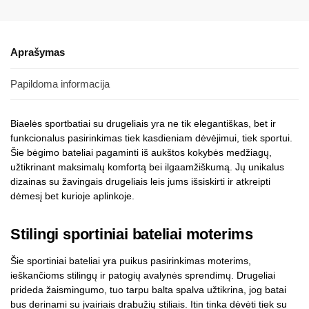
Aprašymas
Papildoma informacija
Biaelės sportbatiai su drugeliais yra ne tik elegantiškas, bet ir
funkcionalus pasirinkimas tiek kasdieniam dėvėjimui, tiek sportui.
Šie bėgimo bateliai pagaminti iš aukštos kokybės medžiagų,
užtikrinant maksimalų komfortą bei ilgaamžiškumą. Jų unikalus
dizainas su žavingais drugeliais leis jums išsiskirti ir atkreipti
dėmesį bet kurioje aplinkoje.
Stilingi sportiniai bateliai moterims
Šie sportiniai bateliai yra puikus pasirinkimas moterims,
ieškančioms stilingų ir patogių avalynės sprendimų. Drugeliai
prideda žaismingumo, tuo tarpu balta spalva užtikrina, jog batai
bus derinami su įvairiais drabužių stiliais. Itin tinka dėvėti tiek su