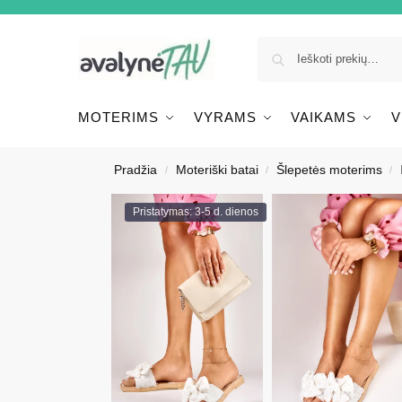
MOTERIMS
VYRAMS
VAIKAMS
V
Pradžia
Moteriški batai
Šlepetės moterims
/
/
/
Pristatymas: 3-5 d. dienos