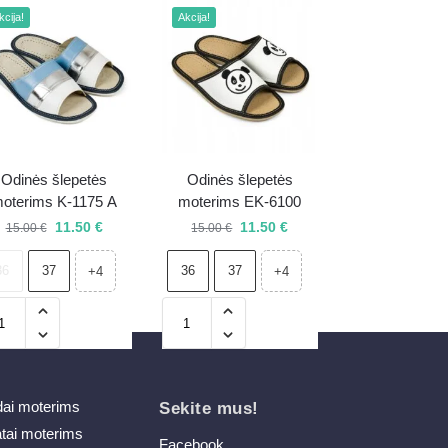
kcija!
Akcija!
Odinės šlepetės
Odinės šlepetės
oterims K-1175 A
moterims EK-6100
11.50
€
11.50
€
15.00
€
15.00
€
36
37
36
37
+4
+4
dai moterims
Sekite mus!
atai moterims
Facebook