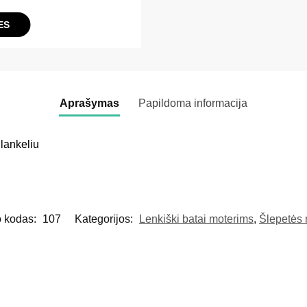
ES
Aprašymas
Papildoma informacija
lankeliu
o kodas:
107
Kategorijos:
Lenkiški batai moterims
,
Šlepetės 