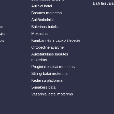
Balti laisvala
Auliniai batai
Basutės moterims
Aukštakulniai
as
Balerinos bateliai
ija
Mokasinai
pis
Kambarinės ir Lauko šlepetės
Ortopedinė avalynė
Aukštakulnės basutės
moterims
Proginiai bateliai moterims
Stilingi batai moterims
Kedai su platforma
Sneakers batai
Vasariniai batai moterims