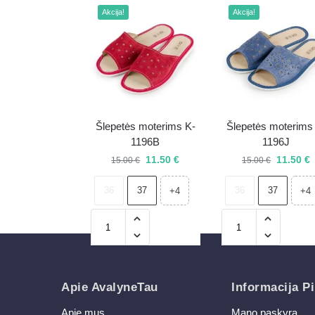
Akcija!
Akcija!
Šlepetės moterims K-
Šlepetės moterims
1196B
1196J
11.50
€
11.50
€
15.00
€
15.00
€
36
37
36
37
+4
+4
Apie AvalyneTau
Informacija Pi
Apie mus
Mano paskyra