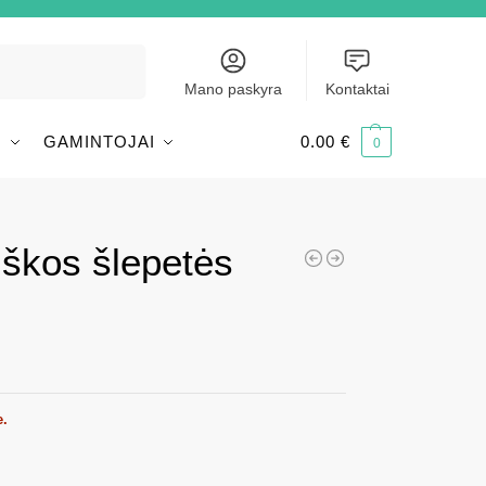
Ieškoti
Mano paskyra
Kontaktai
I
GAMINTOJAI
0.00
€
0
iškos šlepetės
e.