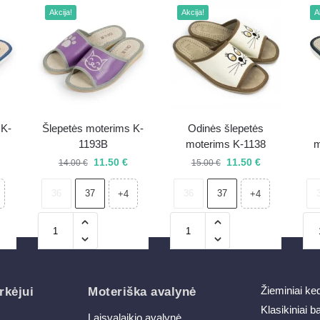
Akcija!
Akcija!
A
 K-
Šlepetės moterims K-
Odinės šlepetės
1193B
moterims K-1138
m
11.50
€
11.50
€
14.00
€
15.00
€
36
37
36
37
+4
+4
Žieminiai ke
rkėjui
Moteriška avalynė
Klasikiniai b
Laisvalaikio avalynė