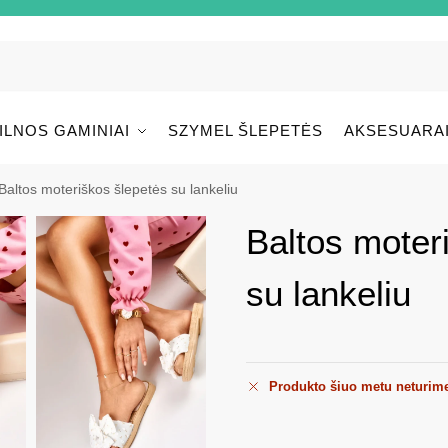
ILNOS GAMINIAI
SZYMEL ŠLEPETĖS
AKSESUARA
Baltos moteriškos šlepetės su lankeliu
Baltos moter
su lankeliu
Produkto šiuo metu neturim