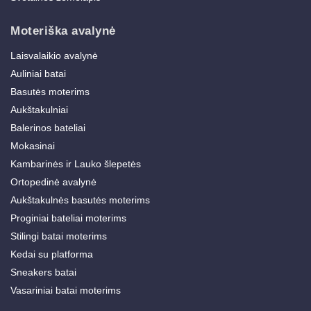
Moteriška avalynė
Laisvalaikio avalynė
Auliniai batai
Basutės moterims
Aukštakulniai
Balerinos bateliai
Mokasinai
Kambarinės ir Lauko šlepetės
Ortopedinė avalynė
Aukštakulnės basutės moterims
Proginiai bateliai moterims
Stilingi batai moterims
Kedai su platforma
Sneakers batai
Vasariniai batai moterims