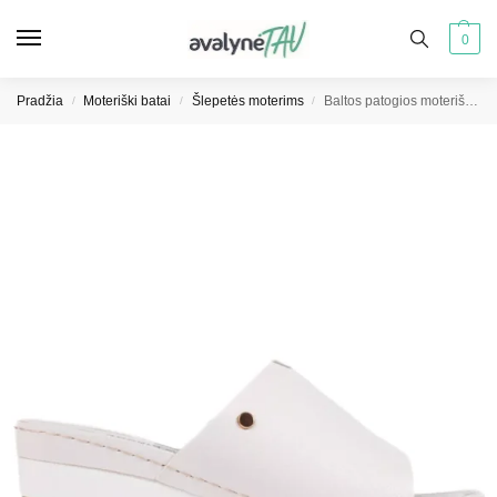
0
Pradžia
Moteriški batai
Šlepetės moterims
Baltos patogios moteriškos šlepetės ant platformų
/
/
/