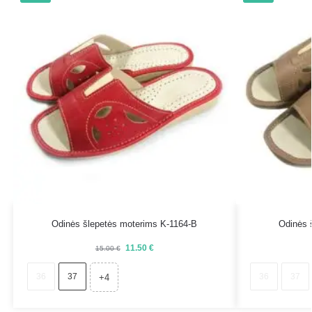
Odinės šlepetės moterims K-1164-B
Odinės 
11.50
€
15.00
€
36
37
36
37
+4