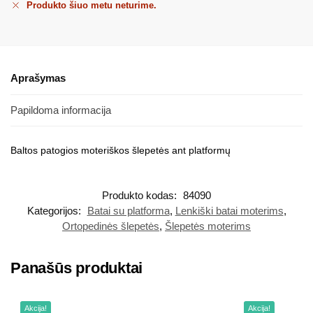
Produkto šiuo metu neturime.
Aprašymas
Papildoma informacija
Baltos patogios moteriškos šlepetės ant platformų
Produkto kodas:
84090
Kategorijos:
Batai su platforma
,
Lenkiški batai moterims
,
Ortopedinės šlepetės
,
Šlepetės moterims
Panašūs produktai
Akcija!
Akcija!