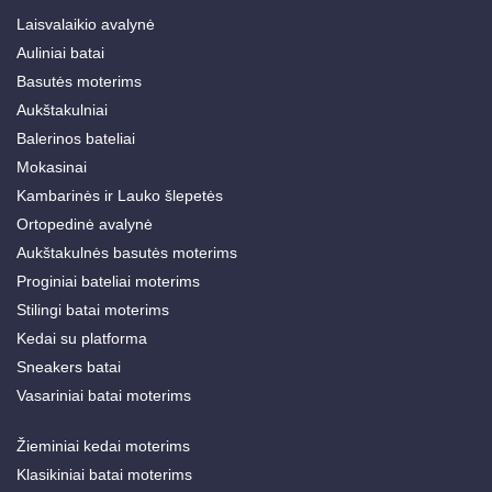
Laisvalaikio avalynė
Auliniai batai
Basutės moterims
Aukštakulniai
Balerinos bateliai
Mokasinai
Kambarinės ir Lauko šlepetės
Ortopedinė avalynė
Aukštakulnės basutės moterims
Proginiai bateliai moterims
Stilingi batai moterims
Kedai su platforma
Sneakers batai
Vasariniai batai moterims
Žieminiai kedai moterims
Klasikiniai batai moterims