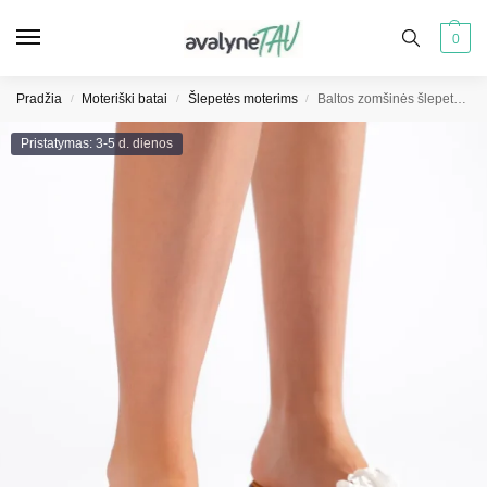
0
Pradžia
Moteriški batai
Šlepetės moterims
Baltos zomšinės šlepetės ant kulnų
/
/
/
Pristatymas: 3-5 d. dienos