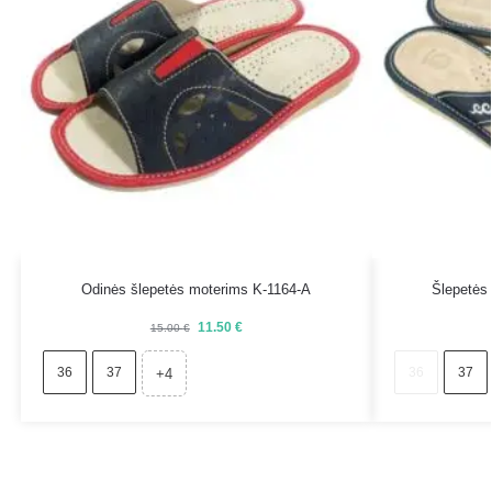
Odinės šlepetės moterims K-1164-A
Šlepetės 
11.50
€
15.00
€
36
37
36
37
+4