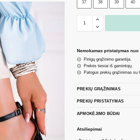
37
38
39
40
Nemokamas pristatymas nuo
Pinigų grąžinimo garantija.
Prekės tiesiai iš gamintojų.
Patogus prekių grąžinimas su
PREKIŲ GRĄŽINIMAS
PREKIŲ PRISTATYMAS
APMOKĖJIMO BŪDAI
Atsiliepimai