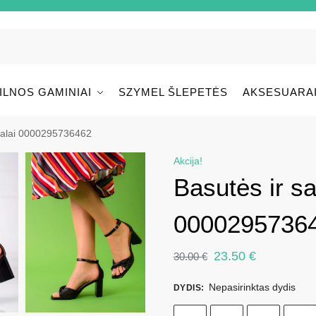
ILNOS GAMINIAI
SZYMEL ŠLEPETĖS
AKSESUARA
dalai 0000295736462
Akcija!
Basutės ir sa
0000295736
23.50
€
30.00
€
Nepasirinktas dydis
DYDIS
: