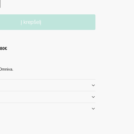
Į krepšelį
 80€
 Omniva.