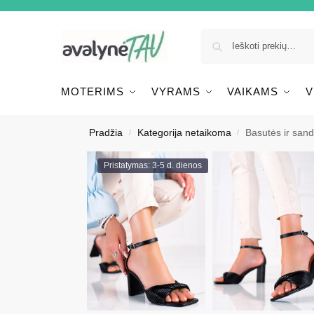
MOTERIMS
VYRAMS
VAIKAMS
V
Pradžia
Kategorija netaikoma
Basutės ir san
/
/
Pristatymas: 3-5 d. dienos