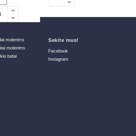
dai moterims
Sekite mus!
atai moterims
Facebook
ikio batai
Instagram