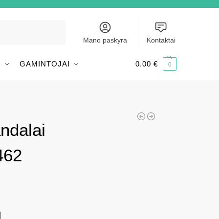
Ieškoti
Mano paskyra
Kontaktai
I
GAMINTOJAI
0.00
€
0
ndalai
462