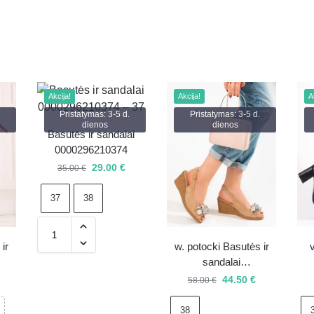
Akcija!
Akcija!
A
Pristatymas: 3-5 d.
Pristatymas: 3-5 d.
dienos
dienos
Basutės ir sandalai
0000296210374
29.00
€
35.00
€
37
38
ir
w. potocki Basutės ir
sandalai
0000296151691
44.50
€
58.00
€
38