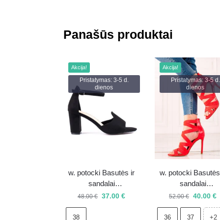
Panašūs produktai
Akcija!
Akcija!
Pristatymas: 3-5 d.
Pristatymas: 3-5 d.
dienos
dienos
w. potocki Basutės ir
w. potocki Basutės 
sandalai
sandalai
0000296175949
0000295607489
37.00
€
40.00
€
48.00
€
52.00
€
38
36
37
+2