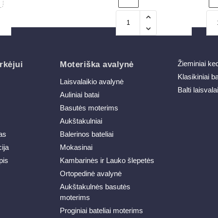
Žieminiai ke
rkėjui
Moteriška avalynė
Klasikiniai b
Laisvalaikio avalynė
Balti laisvala
Auliniai batai
Basutės moterims
Aukštakulniai
as
Balerinos bateliai
ija
Mokasinai
pis
Kambarinės ir Lauko šlepetės
Ortopedinė avalynė
Aukštakulnės basutės
moterims
Proginiai bateliai moterims