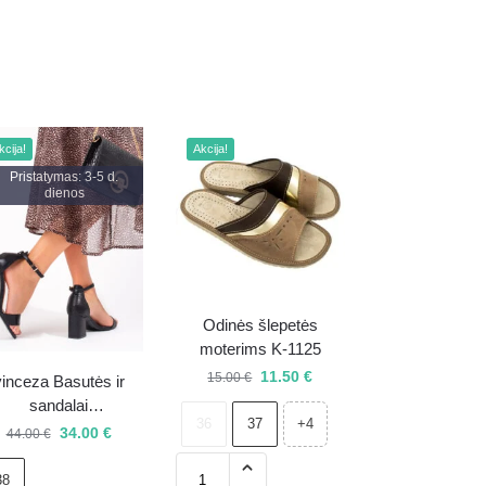
kcija!
Akcija!
Pristatymas: 3-5 d.
dienos
Odinės šlepetės
moterims K-1125
11.50
€
15.00
€
vinceza Basutės ir
sandalai
36
37
+4
0000296134342
34.00
€
44.00
€
38