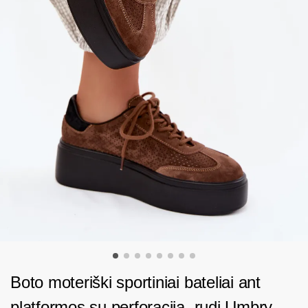
Boto moteriški sportiniai bateliai ant
platformos su perforacija, rudi Umbry