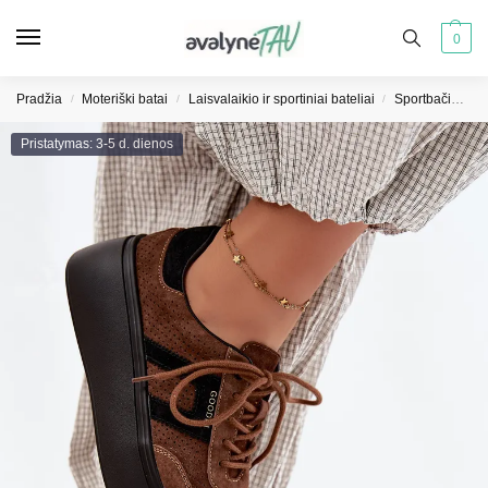
0
Pradžia
Moteriški batai
Laisvalaikio ir sportiniai bateliai
Sportbačiai moterims
/
/
/
Pristatymas: 3-5 d. dienos