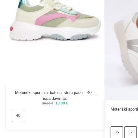
Moteriški sportiniai bateliai storu padu – 40 –
išpardavimas
13.00
€
26.00
€
Moteriški sport
40
36
37