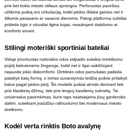
prie bet kokio miesto stiliaus aprangos. Perforuotas paviršius
užtikrina puikią oro cirkuliaciją, todėl pėdos išlieka gaivios net ir
šiltomis pavasario ar vasaros dienomis. Patogi platforma subtiliai
prideda ūgio ir vizualiai ilgina kojas, neaukojant stabilumo ar
komforto einant.
Stilingi moteriški sportiniai bateliai
Viduje įmontuotas natūralios odos vidpadis suteikia minkštumo
pojūtį kiekviename žingsnyje, todėl net ir ilgai vaikščiojant
nejausite jokio diskomforto. Dirbtinės odos pamušalas padeda
palaikyti batų formą, o tvirtas suvarstymas leidžia puikiai pritaikyti
batus pagal pėdos plotį. Šis modelis puikiai atrodo derinant tiek
prie klasikinių džinsų, tiek prie lengvų kasdienių suknelių. Tai
universalus pasirinkimas, kuris taps neatsiejama jūsų garderobo
dalimi, suteikiant įvaizdžiui rafinuotumo bei modernaus miesto
dvelksmo.
Kodėl verta rinktis Boto avalynę