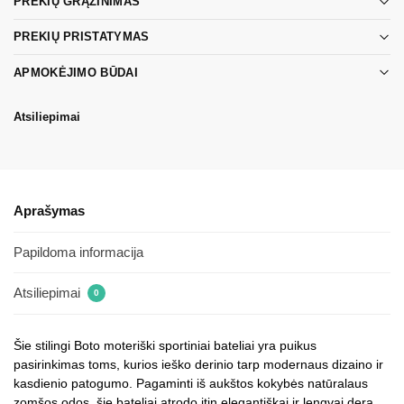
PREKIŲ GRĄŽINIMAS
PREKIŲ PRISTATYMAS
APMOKĖJIMO BŪDAI
Atsiliepimai
Aprašymas
Papildoma informacija
Atsiliepimai
0
Šie stilingi Boto moteriški sportiniai bateliai yra puikus
pasirinkimas toms, kurios ieško derinio tarp modernaus dizaino ir
kasdienio patogumo. Pagaminti iš aukštos kokybės natūralaus
zomšos odos, šie bateliai atrodo itin elegantiškai ir lengvai dera