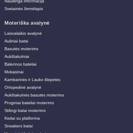
Naudinga informacija
Svetainės žemėlapis
Moteriška avalynė
Laisvalaikio avalynė
Auliniai batai
Basutės moterims
Aukštakulniai
Balerinos bateliai
Mokasinai
Kambarinės ir Lauko šlepetės
Ortopedinė avalynė
Aukštakulnės basutės moterims
Proginiai bateliai moterims
Stilingi batai moterims
Kedai su platforma
Sneakers batai