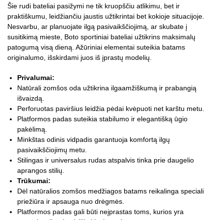
Šie rudi bateliai pasižymi ne tik kruopščiu atlikimu, bet ir
praktiškumu, leidžiančiu jaustis užtikrintai bet kokioje situacijoje.
Nesvarbu, ar planuojate ilgą pasivaikščiojimą, ar skubate į
susitikimą mieste, Boto sportiniai bateliai užtikrins maksimalų
patogumą visą dieną. Ažūriniai elementai suteikia batams
originalumo, išskirdami juos iš įprastų modelių.
Privalumai:
Natūrali zomšos oda užtikrina ilgaamžiškumą ir prabangią
išvaizdą.
Perforuotas paviršius leidžia pėdai kvėpuoti net karštu metu.
Platformos padas suteikia stabilumo ir elegantišką ūgio
pakėlimą.
Minkštas odinis vidpadis garantuoja komfortą ilgų
pasivaikščiojimų metu.
Stilingas ir universalus rudas atspalvis tinka prie daugelio
aprangos stilių.
Trūkumai:
Dėl natūralios zomšos medžiagos batams reikalinga speciali
priežiūra ir apsauga nuo drėgmės.
Platformos padas gali būti neįprastas toms, kurios yra