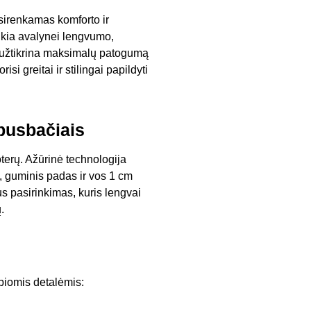
asirenkamas komforto ir
eikia avalynei lengvumo,
is užtikrina maksimalų patogumą
si greitai ir stilingai papildyti
pusbačiais
erų. Ažūrinė technologija
s, guminis padas ir vos 1 cm
us pasirinkimas, kuris lengvai
.
rbiomis detalėmis: