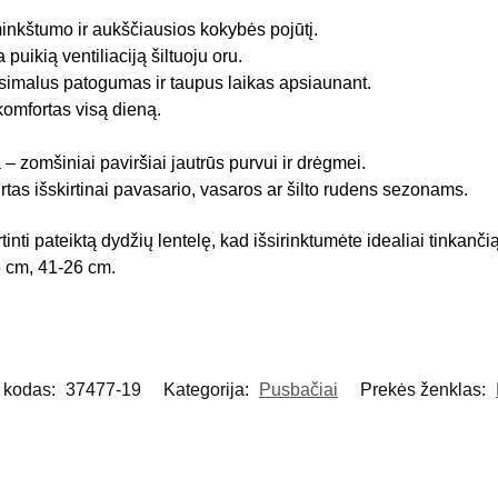
inkštumo ir aukščiausios kokybės pojūtį.
 puikią ventiliaciją šiltuoju oru.
simalus patogumas ir taupus laikas apsiaunant.
komfortas visą dieną.
 – zomšiniai paviršiai jautrūs purvui ir drėgmei.
rtas išskirtinai pavasario, vasaros ar šilto rudens sezonams.
nti pateiktą dydžių lentelę, kad išsirinktumėte idealiai tinkanč
5 cm, 41-26 cm.
 kodas:
37477-19
Kategorija:
Pusbačiai
Prekės ženklas: