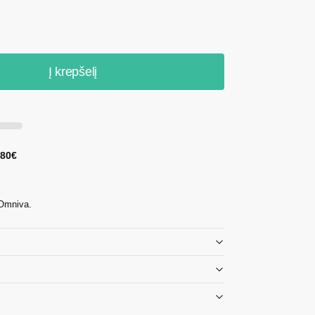
Į krepšelį
 80€
 Omniva.