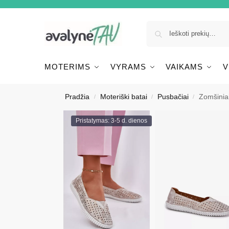
MOTERIMS
VYRAMS
VAIKAMS
V
Pradžia
Moteriški batai
Pusbačiai
Zomšiniai
/
/
/
Pristatymas: 3-5 d. dienos