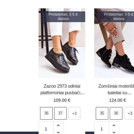
Pristatymas: 3-5 d.
Pristatymas: 3-5 d.
dienos
dienos
Zazoo 2973 odiniai
Zomšiniai moteriš
platforminiai pusbačiai
bateliai su
su ažūriniu raštu juodi
dekoratyviomis gėl
109.00
€
124.00
€
Zazoo 3080 juod
36
37
35
36
+3
+3