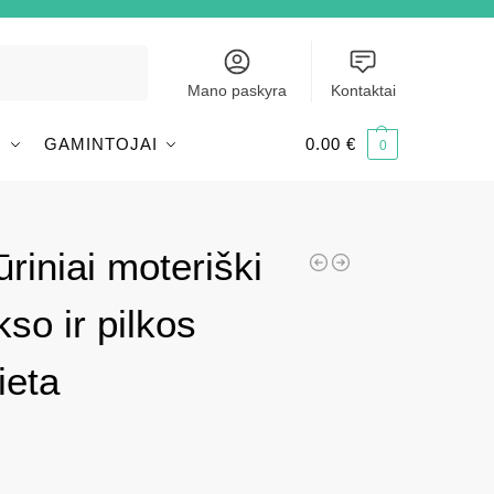
Ieškoti
Mano paskyra
Kontaktai
I
GAMINTOJAI
0.00
€
0
riniai moteriški
so ir pilkos
ieta