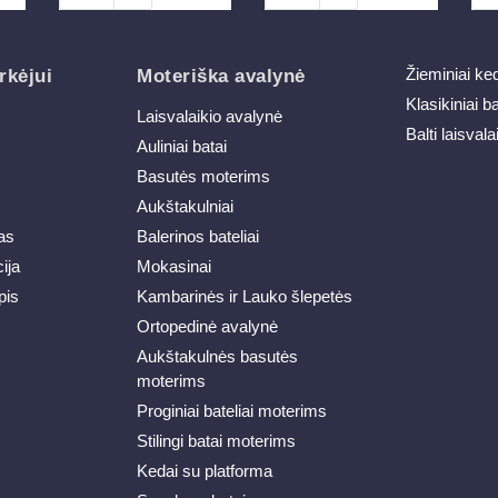
Žieminiai ke
rkėjui
Moteriška avalynė
Klasikiniai b
Laisvalaikio avalynė
Balti laisvala
Auliniai batai
Basutės moterims
Aukštakulniai
as
Balerinos bateliai
ija
Mokasinai
pis
Kambarinės ir Lauko šlepetės
Ortopedinė avalynė
Aukštakulnės basutės
moterims
Proginiai bateliai moterims
Stilingi batai moterims
Kedai su platforma