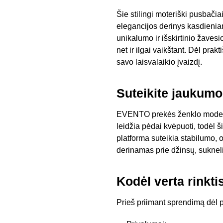
Šie stilingi moteriški pusbači
elegancijos derinys kasdieniam
unikalumo ir išskirtinio žaves
net ir ilgai vaikštant. Dėl prakt
savo laisvalaikio įvaizdį.
Suteikite jaukumo
EVENTO prekės ženklo modelis 
leidžia pėdai kvėpuoti, todėl 
platforma suteikia stabilumo, 
derinamas prie džinsų, suknelių
Kodėl verta rinkt
Prieš priimant sprendimą dėl p