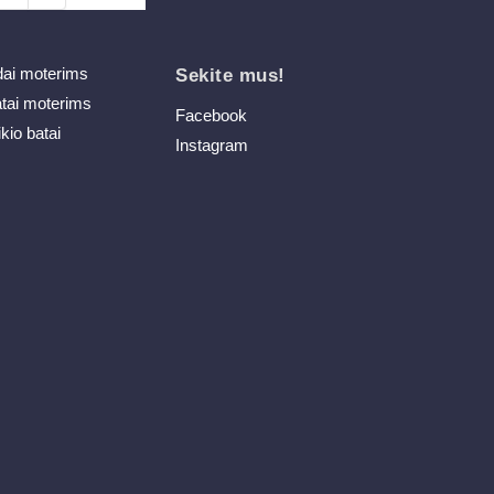
dai moterims
Sekite mus!
atai moterims
Facebook
ikio batai
Instagram