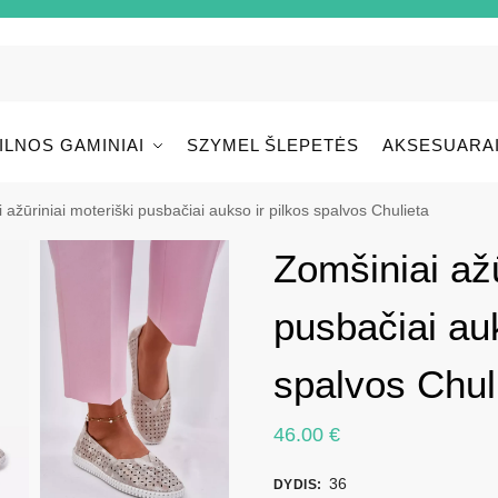
ILNOS GAMINIAI
SZYMEL ŠLEPETĖS
AKSESUARA
 ažūriniai moteriški pusbačiai aukso ir pilkos spalvos Chulieta
Zomšiniai ažū
pusbačiai auk
spalvos Chul
46.00
€
36
DYDIS
: