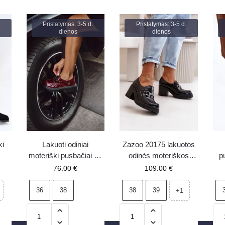
Pristatymas: 3-5 d.
Pristatymas: 3-5 d.
dienos
dienos
ki
Lakuoti odiniai
Zazoo 20175 lakuotos
moteriški pusbačiai su
odinės moteriškos
p
ėmis
segtukais Artiker
aukštakulnės basutės
76.00
€
109.00
€
i
57C0336 bordiniai
iš natūralios odos,
tam
juodos
36
38
38
39
+1