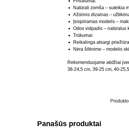
Privalumai:
Natūrali zomša – suteikia m
Ažūrinis dizainas – užtikrina
Įsispiriamas modelis – mak
Odos vidpadis – natūralus 
Trūkumai:
Reikalinga atsargi priežiūra
Nėra šiltinimo – modelis ski
Rekomenduojame atidžiai įverti
38-24,5 cm, 39-25 cm, 40-25,
Produkto
Panašūs produktai