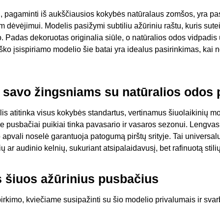
ai, pagaminti iš aukščiausios kokybės natūralaus zomšos, yra p
 dėvėjimui. Modelis pasižymi subtiliu ažūriniu raštu, kuris sut
io. Padas dekoruotas originalia siūle, o natūralios odos vidpad
iško įsispiriamo modelio šie batai yra idealus pasirinkimas, kai nori
 savo žingsniams su natūralios odos 
atitinka visus kokybės standartus, vertinamus šiuolaikinių mot
šie pusbačiai puikiai tinka pavasario ir vasaros sezonui. Lengva
o apvali noselė garantuoja patogumą pirštų srityje. Tai universal
 ar audinio kelnių, sukuriant atsipalaidavusį, bet rafinuotą stilių
is šiuos ažūrinius pusbačius
irkimo, kviečiame susipažinti su šio modelio privalumais ir sva