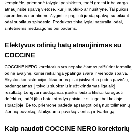
kempinėle, priemonė tolygiai pasiskirsto, todėl greitai ir be vargo
atnaujinsite spalvą vietose, kur ji nubluko ar nusitrynė. Tai puikus
sprendimas norintiems išlyginti ir pagilinti juodą spalvą, suteikiant
odai subtilaus spindesio. Produktas tinka lygiai natūraliai odai,
sintetinėms medžiagoms bei padams.
Efektyvus odinių batų atnaujinimas su
COCCINE
COCCINE NERO korektorius yra nepakeičiamas prižiūrint formalią
odinę avalynę, kuriai reikalinga ypatinga švara ir vienoda spalva.
Skystos konsistencijos fiksatorius giliai įsiskverbia į odos paviršių,
padengdamas jį tolygiu sluoksniu ir užtikrindamas ilgalaikį
rezultatą. Lengvai naudojamas įrankis leidžia tiksliai koreguoti
defektus, todėl jūsų batai atrodys gaiviai ir stilingai bet kokioje
situacijoje. Be to, priemonė padeda apsaugoti odą nuo tolimesnių
išorinių poveikių, išlaikydama paviršių vientisą ir tvarkingą.
Kaip naudoti COCCINE NERO korektorių