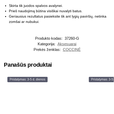
Skirta tik juodos spalvos avalynei.
Prieš naudojimą būtina visiškai nuvalyti batus.
Geriausius rezultatus pasieksite tik ant lygių paviršių, netinka
zomšai ar nubukui.
Produkto kodas:
37260-G
Kategorija:
Aksesuarai
Prekės ženklas:
COCCINÉ
Panašūs produktai
Pristatymas: 3-5 d. dienos
Pristatymas: 3-5