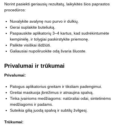
Norint pasiekti geriausių rezultatų, laikykitės šios paprastos
procedūros:
Nuvalykite avalynę nuo purvo ir dulkių.
Gerai suplakite buteliuką.
Paspauskite aplikatorių 3–4 kartus, kad sudrėkintumėte
kempinėlę, ir tolygiai paskirstykite priemonę.
Palikite visiškai išdžiūti.
Galiausiai nupoliruokite odą švaria šluoste.
Privalumai ir trūkumai
Privalumai:
Patogus aplikatorius greitam ir tiksliam padengimui.
Greitai maskuoja įbrėžimus ir atnaujina spalvą.
Tinka įvairioms medžiagoms: natūraliai odai, sintetinėms
medžiagoms ir padams.
Suteikia gilią juodą spalvą ir subtilų žvilgesį.
Trūkumai: