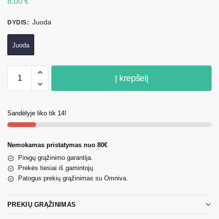
8.00
€
Juoda
DYDIS
:
Juoda
Į krepšelį
Sandėlyje liko tik 14!
Nemokamas pristatymas nuo 80€
Pinigų grąžinimo garantija.
Prekės tiesiai iš gamintojų.
Patogus prekių grąžinimas su Omniva.
PREKIŲ GRĄŽINIMAS