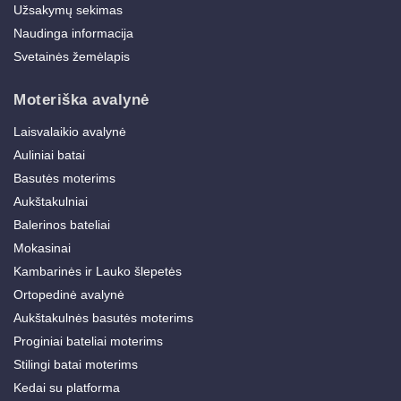
Užsakymų sekimas
Naudinga informacija
Svetainės žemėlapis
Moteriška avalynė
Laisvalaikio avalynė
Auliniai batai
Basutės moterims
Aukštakulniai
Balerinos bateliai
Mokasinai
Kambarinės ir Lauko šlepetės
Ortopedinė avalynė
Aukštakulnės basutės moterims
Proginiai bateliai moterims
Stilingi batai moterims
Kedai su platforma