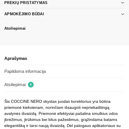
PREKIŲ PRISTATYMAS
APMOKĖJIMO BŪDAI
Atsiliepimai
Aprašymas
Papildoma informacija
Atsiliepimai
0
Šis COCCINE NERO skystas juodas korektorius yra būtina
priemonė kiekvienam, norinčiam išsaugoti nepriekaištingą
avalynės išvaizdą. Priemonė efektyviai pašalina smulkius odos
įbrėžimus, įtrūkimus bei kitus pažeidimus, grąžindama batams
elegantišką ir tarsi naują išvaizdą. Dėl patogaus aplikatoriaus su