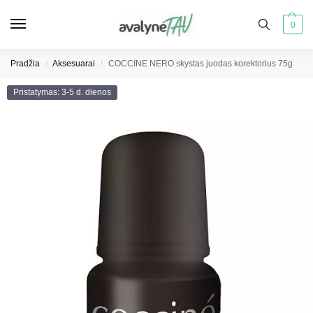
0
Pradžia
Aksesuarai
COCCINE NERO skystas juodas korektorius 75g
/
/
Pristatymas: 3-5 d. dienos