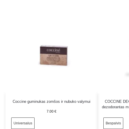
Coccine guminukas zomšos ir nubuko valymui
COCCINE DE
dezodorantas 
7.00
€
Universalus
Bespalvis