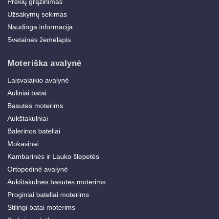
Prekių grąžinimas
Užsakymų sekimas
Naudinga informacija
Svetainės žemėlapis
Moteriška avalynė
Laisvalaikio avalynė
Auliniai batai
Basutės moterims
Aukštakulniai
Balerinos bateliai
Mokasinai
Kambarinės ir Lauko šlepetės
Ortopedinė avalynė
Aukštakulnės basutės moterims
Proginiai bateliai moterims
Stilingi batai moterims