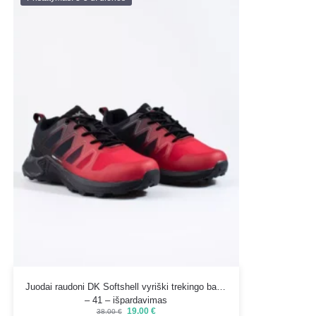
Juodai raudoni DK Softshell vyriški trekingo batai
– 41 – išpardavimas
19.00
€
38.00
€