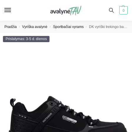
0
Pradžia
Vyriška avalynė
Sportbačiai vyrams
DK vyriški trekingo batai juodi Aqua Softshell
/
/
/
Pristatymas: 3-5 d. dienos