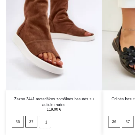
Zazoo 3441 moteriškos zomšinės basutės su
Odinės basut
auliuku rudos
119.00
€
36
37
36
37
+1