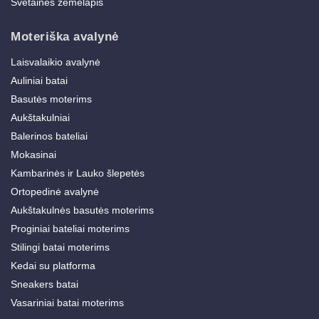
Svetainės žemėlapis
Moteriška avalynė
Laisvalaikio avalynė
Auliniai batai
Basutės moterims
Aukštakulniai
Balerinos bateliai
Mokasinai
Kambarinės ir Lauko šlepetės
Ortopedinė avalynė
Aukštakulnės basutės moterims
Proginiai bateliai moterims
Stilingi batai moterims
Kedai su platforma
Sneakers batai
Vasariniai batai moterims