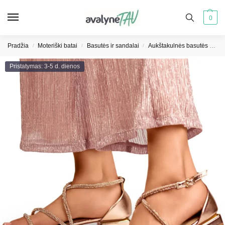
0
Pradžia
Moteriški batai
Basutės ir sandalai
Aukštakulnės basutės moterims
/
/
/
Pristatymas: 3-5 d. dienos