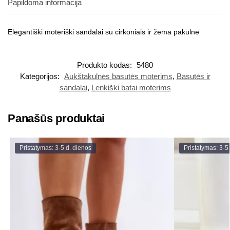
Papildoma informacija
Elegantiški moteriški sandalai su cirkoniais ir žema pakulne
Produkto kodas:
5480
Kategorijos:
Aukštakulnės basutės moterims
,
Basutės ir
sandalai
,
Lenkiški batai moterims
Panašūs produktai
Pristatymas: 3-5 d. dienos
Pristatymas: 3-5