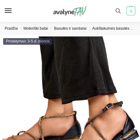
0
Pradžia
Moteriški batai
Basutės ir sandalai
Aukštakulnės basutės moterims
/
/
/
Pristatymas: 3-5 d. dienos