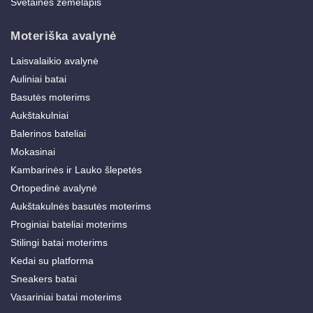
Svetainės žemėlapis
Moteriška avalynė
Laisvalaikio avalynė
Auliniai batai
Basutės moterims
Aukštakulniai
Balerinos bateliai
Mokasinai
Kambarinės ir Lauko šlepetės
Ortopedinė avalynė
Aukštakulnės basutės moterims
Proginiai bateliai moterims
Stilingi batai moterims
Kedai su platforma
Sneakers batai
Vasariniai batai moterims