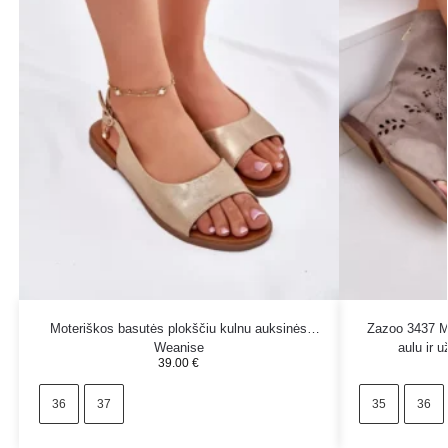
Moteriškos basutės plokščiu kulnu auksinės
Zazoo 3437 M
Weanise
aulu ir 
39.00
€
36
37
35
36