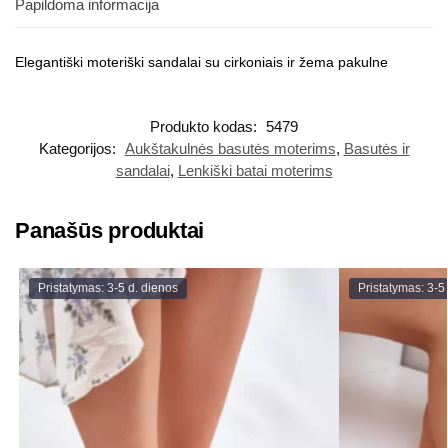
Papildoma informacija
Elegantiški moteriški sandalai su cirkoniais ir žema pakulne
Produkto kodas:
5479
Kategorijos:
Aukštakulnės basutės moterims
,
Basutės ir
sandalai
,
Lenkiški batai moterims
Panašūs produktai
Pristatymas: 3-5 d. dienos
Pristatymas: 3-5