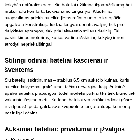
kokybės natūralios odos, šie bateliai užtikrina ilgaamžiškumą bei
maksimalų komfortą kiekviename žingsnyje. Klasikinis,
suapvalintas priekis suteikia jiems rafinuotumo, o kruopščiai
apgalvota konstrukcija leidžia lengvai derinti avalynę tiek prie
dalykinės aprangos, tiek prie laisvesnio stiliaus derinių. Tai
pasirinkimas moterims, kurios vertina išskirtinę kokybę ir nori
atrodyti nepriekaištingai.
Stilingi odiniai bateliai kasdienai ir
šventėms
Šių batelių išskirtinumas – stabilus 6,5 cm aukščio kulnas, kuris
suteikia laikysenai grakštumo, tačiau nevargina kojų. Auksinė
spalva suteikia prabangos, todėl modelis puikiai tiks tiek biure, tiek
vakarinio išėjimo metu. Kadangi bateliai yra visiškai odiniai (išorė
ir vidpadis), pėda gali laisvai kvėpuoti, o tai garantuoja komfortą
net ir ilgai dėvint.
Auksiniai bateliai: privalumai ir įžvalgos
Privalumai: