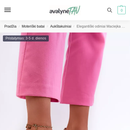
0
Pradžia
Moteriški batai
Aukštakulniai
Elegantiški odiniai Maciejka 06422-25 auksiniai bateliai su kulnu
/
/
/
Pristatymas: 3-5 d. dienos