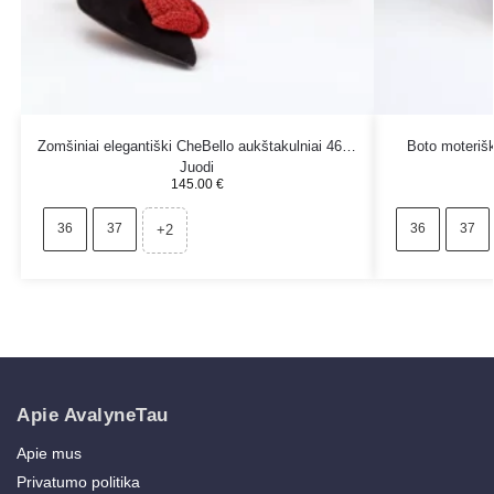
Zomšiniai elegantiški CheBello aukštakulniai 4666
Boto moterišk
Juodi
145.00
€
36
37
36
37
+2
Apie AvalyneTau
Apie mus
Privatumo politika