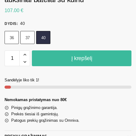
107.00
€
40
DYDIS
:
36
37
40
Į krepšelį
Sandėlyje liko tik 1!
Nemokamas pristatymas nuo 80€
Pinigų grąžinimo garantija.
Prekės tiesiai iš gamintojų.
Patogus prekių grąžinimas su Omniva.