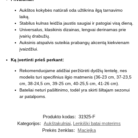
Aukštos kokybės natūrali oda užtikrina ilgą tarnavimo
laiką.
Stabilus kulnas leidžia jaustis saugiai ir patogiai visą dieną.
Universalus, klasikinis dizainas, lengvai derinamas prie
įvairių drabužių.
Auksinis atspalvis suteikia prabangų akcentą kiekvienam
įvaizdžiui.
Ką įvertinti prieš perkant:
Rekomenduojame atidžiai peržiūrėti dydžių lentelę, nes
modelis turi specifinius ilgio matmenis (36-23 cm, 37-23,5
cm, 38-24,5 cm, 39-25 cm, 40-25,5 cm, 41-26 cm).
Bateliai neturi pašiltinimo, todėl yra skirti šiltajam sezonui
ar patalpoms.
Produkto kodas:
31925-F
Kategorijos:
Aukštakulniai
,
Lenkiški batai moterims
Prekės ženklas:
Maciejka