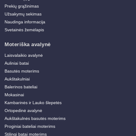
Prekių grąžinimas
Užsakymų sekimas
Naudinga informacija
Svetainės žemėlapis
Moteriška avalynė
Laisvalaikio avalynė
Auliniai batai
Basutės moterims
Aukštakulniai
Balerinos bateliai
Mokasinai
Kambarinės ir Lauko šlepetės
Ortopedinė avalynė
Aukštakulnės basutės moterims
Proginiai bateliai moterims
Stilingi batai moterims