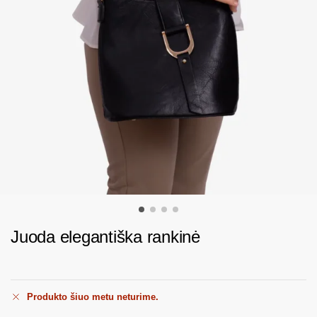
Juoda elegantiška rankinė
Produkto šiuo metu neturime.