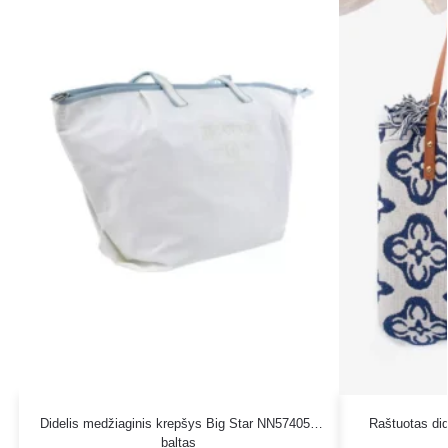
Didelis medžiaginis krepšys Big Star NN574050
Raštuotas did
baltas