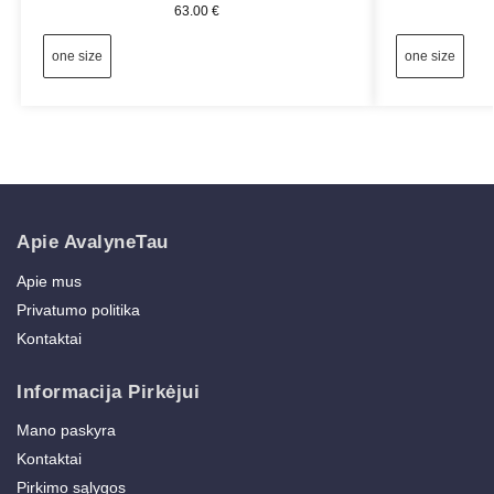
63.00
€
one size
one size
Apie AvalyneTau
Apie mus
Privatumo politika
Kontaktai
Informacija Pirkėjui
Mano paskyra
Kontaktai
Pirkimo sąlygos