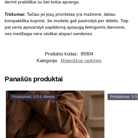
derinti praktiškai su bet kokia apranga.
Trūkumai:
Tačiau jei jūsų prioritetas yra mažesnė, labiau
kompaktiška kuprinė, šis modelis gali pasirodyti per didelis. Taip
pat verta apsvarstyti papildomą apsaugą lietingomis dienomis,
nes medžiaga nėra visiškai atspari vandeniui.
Produkto kodas:
85904
Kategorija:
Moteriškos rankinės
Panašūs produktai
Pristatymas: 3-5 d. dienos
Pristatymas: 3-5