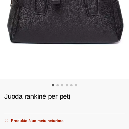
Juoda rankinė per petį
Produkto šiuo metu neturime.