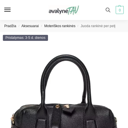
0
Pradžia
Aksesuarai
Moteriškos rankinės
Juoda rankinė per petį
/
/
/
Pristatymas: 3-5 d. dienos