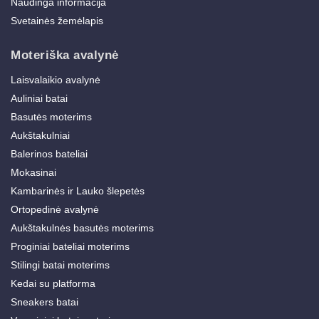
Naudinga informacija
Svetainės žemėlapis
Moteriška avalynė
Laisvalaikio avalynė
Auliniai batai
Basutės moterims
Aukštakulniai
Balerinos bateliai
Mokasinai
Kambarinės ir Lauko šlepetės
Ortopedinė avalynė
Aukštakulnės basutės moterims
Proginiai bateliai moterims
Stilingi batai moterims
Kedai su platforma
Sneakers batai