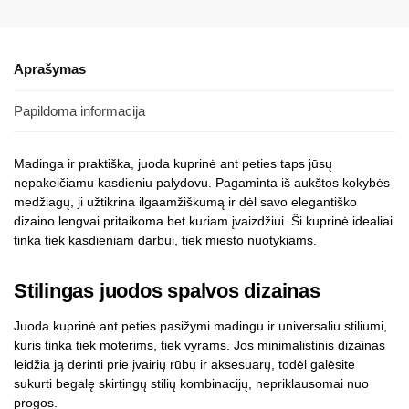
Aprašymas
Papildoma informacija
Madinga ir praktiška, juoda kuprinė ant peties taps jūsų
nepakeičiamu kasdieniu palydovu. Pagaminta iš aukštos kokybės
medžiagų, ji užtikrina ilgaamžiškumą ir dėl savo elegantiško
dizaino lengvai pritaikoma bet kuriam įvaizdžiui. Ši kuprinė idealiai
tinka tiek kasdieniam darbui, tiek miesto nuotykiams.
Stilingas juodos spalvos dizainas
Juoda kuprinė ant peties pasižymi madingu ir universaliu stiliumi,
kuris tinka tiek moterims, tiek vyrams. Jos minimalistinis dizainas
leidžia ją derinti prie įvairių rūbų ir aksesuarų, todėl galėsite
sukurti begalę skirtingų stilių kombinacijų, nepriklausomai nuo
progos.