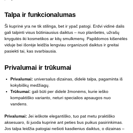
Talpa ir funkcionalumas
Ši kuprinė yra ne tik stilinga, bet ir ypač patogi. Erdvi vidinė dalis
gali talpinti visus būtiniausius daiktus – nuo planšetės, užrašų
knygutės iki kosmetikos ar kitų smulkmenų. Papildomos kišenėlės
viduje bei išorėje leidžia lengviau organizuoti daiktus ir greitai
pasiekti tai, kas svarbiausia.
Privalumai ir trūkumai
Privalumai:
universalus dizainas, didelė talpa, pagaminta iš
kokybiškų medžiagų.
Trūkumai:
gali būti per didelė žmonėms, kurie ieško
kompaktiško varianto, neturi specialios apsaugos nuo
vandens.
Privalumai:
Jei ieškote elegantiško, tuo pat metu praktiško
aksesuaro, ši juoda kuprinė ant peties bus puikus pasirinkimas.
Jos talpa leidžia patogiai nešioti kasdienius daiktus, o dizainas –