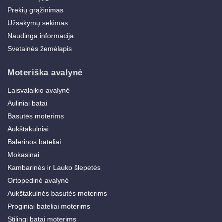
Prekių grąžinimas
Užsakymų sekimas
Naudinga informacija
Svetainės žemėlapis
Moteriška avalynė
Laisvalaikio avalynė
Auliniai batai
Basutės moterims
Aukštakulniai
Balerinos bateliai
Mokasinai
Kambarinės ir Lauko šlepetės
Ortopedinė avalynė
Aukštakulnės basutės moterims
Proginiai bateliai moterims
Stilingi batai moterims