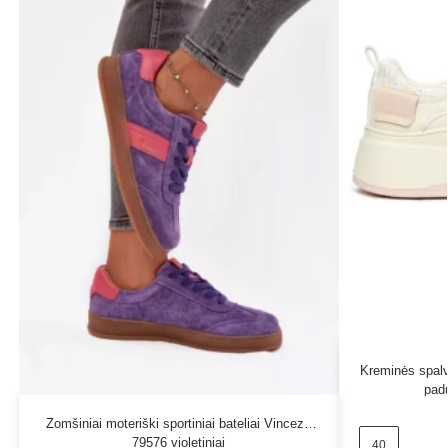
Kreminės spalv
pad
Zomšiniai moteriški sportiniai bateliai Vinceza
79576 violetiniai
40