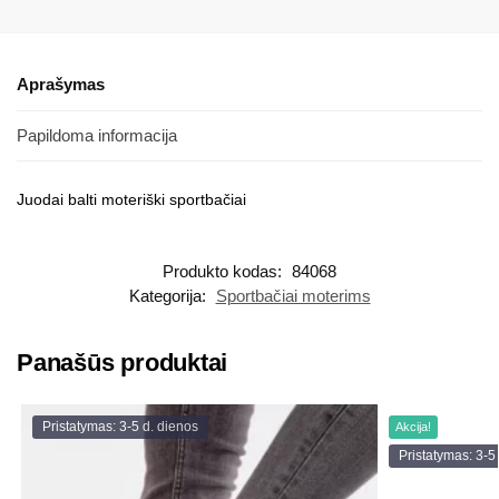
Aprašymas
Papildoma informacija
Juodai balti moteriški sportbačiai
Produkto kodas:
84068
Kategorija:
Sportbačiai moterims
Panašūs produktai
Pristatymas: 3-5 d. dienos
Akcija!
Pristatymas: 3-5