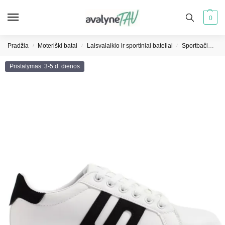
0
Pradžia
Moteriški batai
Laisvalaikio ir sportiniai bateliai
Sportbačiai moterims
/
/
/
Pristatymas: 3-5 d. dienos