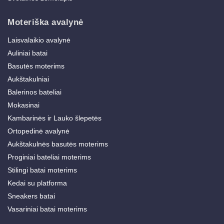
Moteriška avalynė
Laisvalaikio avalynė
Auliniai batai
Basutės moterims
Aukštakulniai
Balerinos bateliai
Mokasinai
Kambarinės ir Lauko šlepetės
Ortopedinė avalynė
Aukštakulnės basutės moterims
Proginiai bateliai moterims
Stilingi batai moterims
Kedai su platforma
Sneakers batai
Vasariniai batai moterims