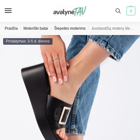
0
Pradžia
Moteriški batai
Šlepetės moterims
Juodaodžių moterų šlepetės ant platformų
/
/
/
Pristatymas: 3-5 d. dienos