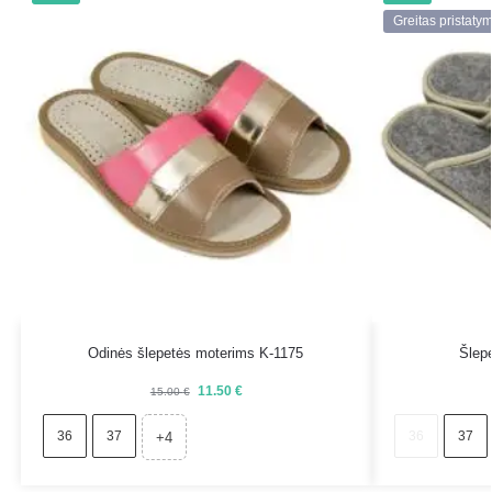
Greitas pristaty
Odinės šlepetės moterims K-1175
Šlep
11.50
€
15.00
€
36
37
36
37
+4