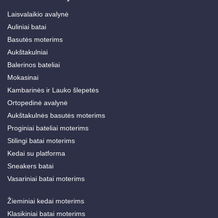
Laisvalaikio avalynė
Auliniai batai
Basutės moterims
Aukštakulniai
Balerinos bateliai
Mokasinai
Kambarinės ir Lauko šlepetės
Ortopedinė avalynė
Aukštakulnės basutės moterims
Proginiai bateliai moterims
Stilingi batai moterims
Kedai su platforma
Sneakers batai
Vasariniai batai moterims
Žieminiai kedai moterims
Klasikiniai batai moterims