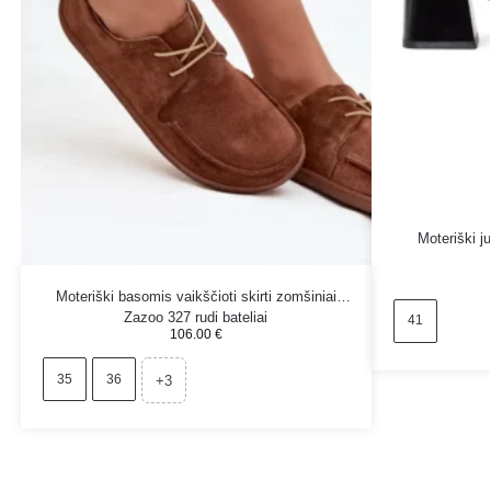
Moteriški j
Moteriški basomis vaikščioti skirti zomšiniai
Zazoo 327 rudi bateliai
41
106.00
€
35
36
+3