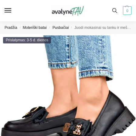
0
Pradžia
Moteriški batai
Pusbačiai
Juodi mokasinai su lanku ir meškiuku
/
/
/
Pristatymas: 3-5 d. dienos