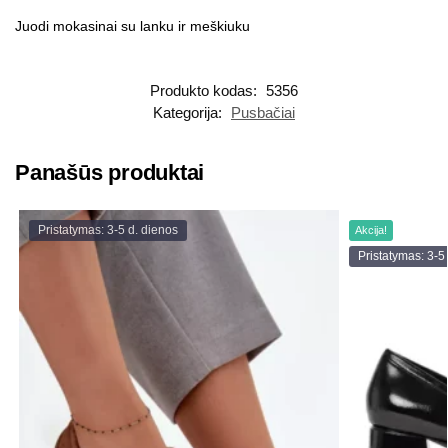
Juodi mokasinai su lanku ir meškiuku
Produkto kodas:
5356
Kategorija:
Pusbačiai
Panašūs produktai
Pristatymas: 3-5 d. dienos
Akcija!
Pristatymas: 3-5