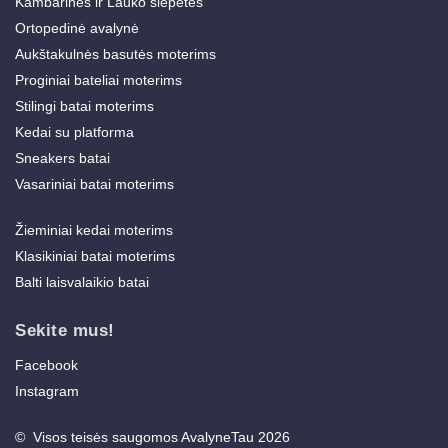
Kambarinės ir Lauko šlepetės
Ortopedinė avalynė
Aukštakulnės basutės moterims
Proginiai bateliai moterims
Stilingi batai moterims
Kedai su platforma
Sneakers batai
Vasariniai batai moterims
Žieminiai kedai moterims
Klasikiniai batai moterims
Balti laisvalaikio batai
Sekite mus!
Facebook
Instagram
© Visos teisės saugomos AvalyneTau 2026