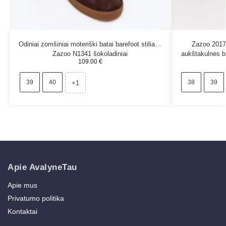
Odiniai zomšiniai moteriški batai barefoot stiliaus
Zazoo 2017
Zazoo N1341 šokoladiniai
aukštakulnės b
109.00
€
39
40
38
39
+1
Apie AvalyneTau
Apie mus
Privatumo politika
Kontaktai