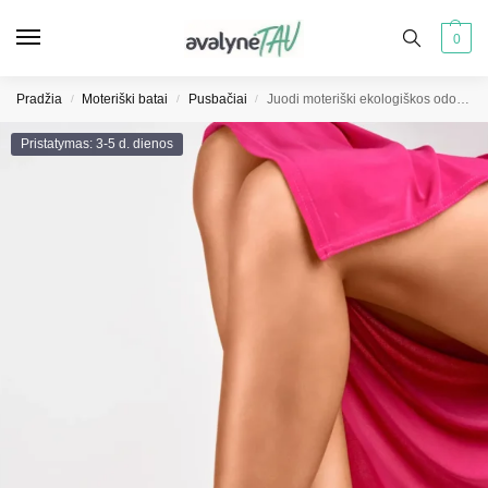
0
Pradžia
Moteriški batai
Pusbačiai
Juodi moteriški ekologiškos odos mokasinai
/
/
/
Pristatymas: 3-5 d. dienos