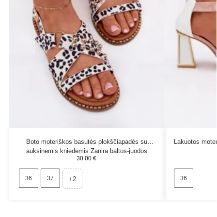
Boto moteriškos basutės plokščiapadės su
Lakuotos moter
auksinėmis kniedėmis Zanira baltos-juodos
30.00
€
36
37
36
+2