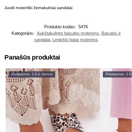
Juodi moteriški žemakulniai sandalai
Produkto kodas:
5476
Kategorijos:
Aukštakulnės basutės moterims
,
Basutės ir
sandalai
,
Lenkiški batai moterims
Panašūs produktai
Pristatymas: 3-5 d. dienos
Pristatymas: 3-5