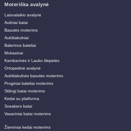
Moteriška avalynė
Laisvalaikio avalynė
Auliniai batai
Basutės moterims
Aukštakulniai
Balerinos bateliai
Mokasinai
Kambarinės ir Lauko šlepetės
Ortopedinė avalynė
Aukštakulnės basutės moterims
Proginiai bateliai moterims
Stilingi batai moterims
Kedai su platforma
Sneakers batai
Vasariniai batai moterims
Žieminiai kedai moterims