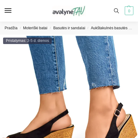
0
Pradžia
Moteriški batai
Basutės ir sandalai
Aukštakulnės basutės moterims
/
/
/
Pristatymas: 3-5 d. dienos