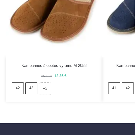
Kambarinės šlepetės vyrams M-2058
Kambarinė
12.35
€
15.00
€
42
43
41
42
+3