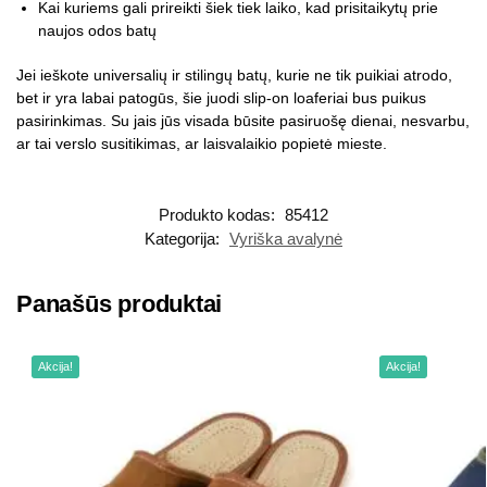
Kai kuriems gali prireikti šiek tiek laiko, kad prisitaikytų prie
naujos odos batų
Jei ieškote universalių ir stilingų batų, kurie ne tik puikiai atrodo,
bet ir yra labai patogūs, šie juodi slip-on loaferiai bus puikus
pasirinkimas. Su jais jūs visada būsite pasiruošę dienai, nesvarbu,
ar tai verslo susitikimas, ar laisvalaikio popietė mieste.
Produkto kodas:
85412
Kategorija:
Vyriška avalynė
Panašūs produktai
Akcija!
Akcija!