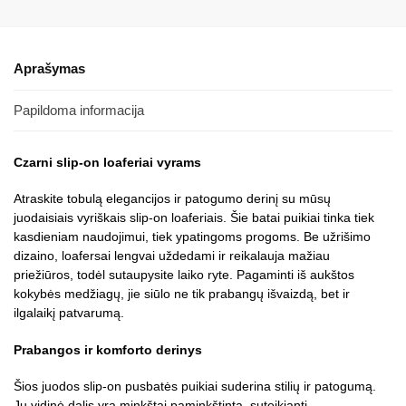
Aprašymas
Papildoma informacija
Czarni slip-on loaferiai vyrams
Atraskite tobulą elegancijos ir patogumo derinį su mūsų
juodaisiais vyriškais slip-on loaferiais. Šie batai puikiai tinka tiek
kasdieniam naudojimui, tiek ypatingoms progoms. Be užrišimo
dizaino, loafersai lengvai uždedami ir reikalauja mažiau
priežiūros, todėl sutaupysite laiko ryte. Pagaminti iš aukštos
kokybės medžiagų, jie siūlo ne tik prabangų išvaizdą, bet ir
ilgalaikį patvarumą.
Prabangos ir komforto derinys
Šios juodos slip-on pusbatės puikiai suderina stilių ir patogumą.
Jų vidinė dalis yra minkštai paminkštinta, suteikianti