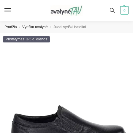
0
Pradžia
Vyriška avalynė
Juodi vyriški bateliai
/
/
Pristatymas: 3-5 d. dienos