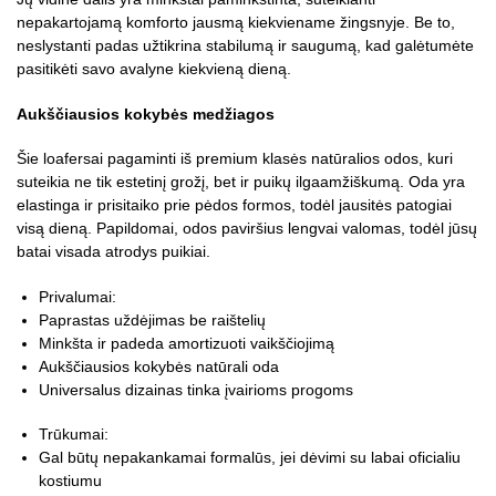
nepakartojamą komforto jausmą kiekviename žingsnyje. Be to,
neslystanti padas užtikrina stabilumą ir saugumą, kad galėtumėte
pasitikėti savo avalyne kiekvieną dieną.
Aukščiausios kokybės medžiagos
Šie loafersai pagaminti iš premium klasės natūralios odos, kuri
suteikia ne tik estetinį grožį, bet ir puikų ilgaamžiškumą. Oda yra
elastinga ir prisitaiko prie pėdos formos, todėl jausitės patogiai
visą dieną. Papildomai, odos paviršius lengvai valomas, todėl jūsų
batai visada atrodys puikiai.
Privalumai:
Paprastas uždėjimas be raištelių
Minkšta ir padeda amortizuoti vaikščiojimą
Aukščiausios kokybės natūrali oda
Universalus dizainas tinka įvairioms progoms
Trūkumai:
Gal būtų nepakankamai formalūs, jei dėvimi su labai oficialiu
kostiumu