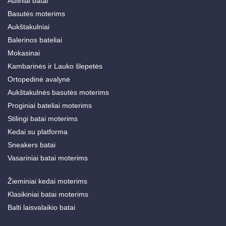
Auliniai batai
Basutės moterims
Aukštakulniai
Balerinos bateliai
Mokasinai
Kambarinės ir Lauko šlepetės
Ortopedinė avalynė
Aukštakulnės basutės moterims
Proginiai bateliai moterims
Stilingi batai moterims
Kedai su platforma
Sneakers batai
Vasariniai batai moterims
Žieminiai kedai moterims
Klasikiniai batai moterims
Balti laisvalaikio batai