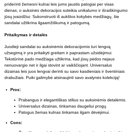
priderinti žemesni kulnai leis jums jaustis patogiai per visas
dienas, o auksinės dekoracijos suteikia unikalumo ir išraiškingumo
jūsų įvaizdžiui. Sukonstruoti iš aukštos kokybės medžiagų, šie
sandalai užtikrina ilgaamžiškumą ir patogumą.
Pritaikymas ir detalės
Juodieji sandalai su auksinėmis dekoracijomis turi lengvą
užsegimą ir yra pritaikyti greitam ir paprastam užsidėjimui.
Tekstūrinė pado medžiaga užtikrina, kad jūsų pėdos nejaus
nenuovargio net ir ilgai stovint ar vaikščiojant. Universalus
dizainas leis juos lengvai derinti su savo kasdieniais ir šventiniais
drabužiais. Puiki galimybė atsinaujinti savo avalynės kolekciją!
Pros:
Prabangus ir elegantiškas stilius su auksinėmis detalėmis.
Universalus dizainas, tinkamas daugeliui progų.
Patogus žemas kulnas tinkamas ilgam dėvėjimui.
Cons: