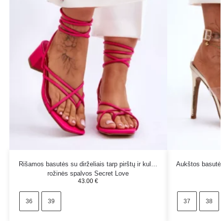
Rišamos basutės su dirželiais tarp pirštų ir kulnu
Aukštos basutė
rožinės spalvos Secret Love
43.00
€
36
39
37
38