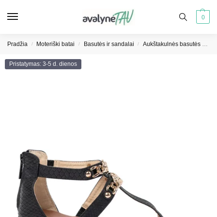
0
Pradžia
Moteriški batai
Basutės ir sandalai
Aukštakulnės basutės moterims
/
/
/
Pristatymas: 3-5 d. dienos