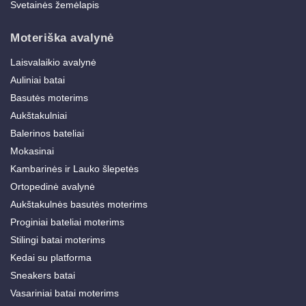
Svetainės žemėlapis
Moteriška avalynė
Laisvalaikio avalynė
Auliniai batai
Basutės moterims
Aukštakulniai
Balerinos bateliai
Mokasinai
Kambarinės ir Lauko šlepetės
Ortopedinė avalynė
Aukštakulnės basutės moterims
Proginiai bateliai moterims
Stilingi batai moterims
Kedai su platforma
Sneakers batai
Vasariniai batai moterims