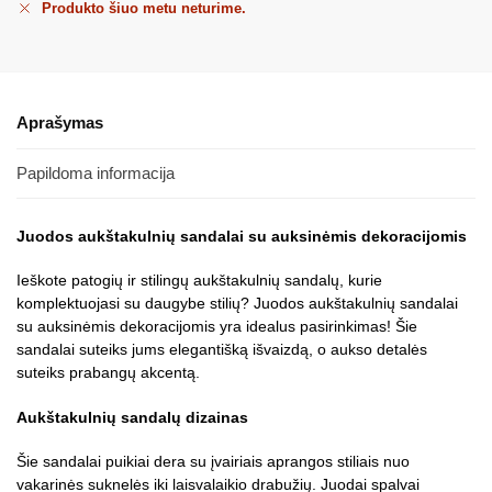
Produkto šiuo metu neturime.
Aprašymas
Papildoma informacija
Juodos aukštakulnių sandalai su auksinėmis dekoracijomis
Ieškote patogių ir stilingų aukštakulnių sandalų, kurie
komplektuojasi su daugybe stilių? Juodos aukštakulnių sandalai
su auksinėmis dekoracijomis yra idealus pasirinkimas! Šie
sandalai suteiks jums elegantišką išvaizdą, o aukso detalės
suteiks prabangų akcentą.
Aukštakulnių sandalų dizainas
Šie sandalai puikiai dera su įvairiais aprangos stiliais nuo
vakarinės suknelės iki laisvalaikio drabužių. Juodai spalvai