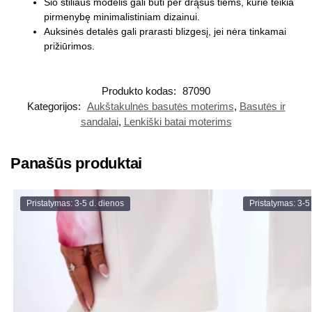
Šio stiliaus modelis gali būti per drąsus tiems, kurie teikia
pirmenybę minimalistiniam dizainui.
Auksinės detalės gali prarasti blizgesį, jei nėra tinkamai
prižiūrimos.
Produkto kodas:
87090
Kategorijos:
Aukštakulnės basutės moterims
,
Basutės ir
sandalai
,
Lenkiški batai moterims
Panašūs produktai
Pristatymas: 3-5 d. dienos
Pristatymas: 3-5