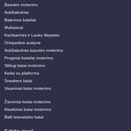
Basutės moterims
Aukštakulniai
Balerinos bateliai
Mokasinai
Kambarinės ir Lauko šlepetės
Ortopedinė avalynė
Aukštakulnės basutės moterims
Proginiai bateliai moterims
Stilingi batai moterims
Kedai su platforma
Sneakers batai
Vasariniai batai moterims
Žieminiai kedai moterims
Klasikiniai batai moterims
Balti laisvalaikio batai