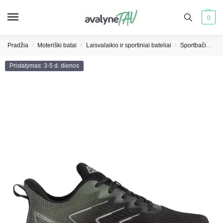
0
Pradžia
Moteriški batai
Laisvalaikio ir sportiniai bateliai
Sportbačiai moterims
/
/
/
Pristatymas: 3-5 d. dienos