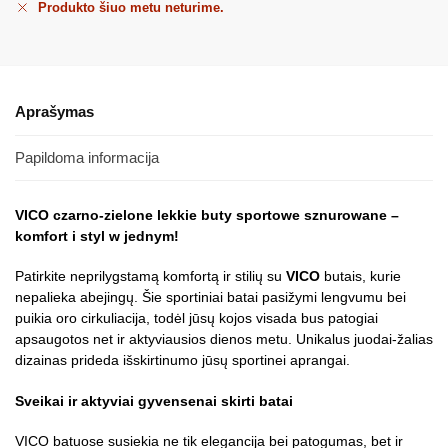
Produkto šiuo metu neturime.
Aprašymas
Papildoma informacija
VICO czarno-zielone lekkie buty sportowe sznurowane –
komfort i styl w jednym!
Patirkite neprilygstamą komfortą ir stilių su
VICO
butais, kurie
nepalieka abejingų. Šie sportiniai batai pasižymi lengvumu bei
puikia oro cirkuliacija, todėl jūsų kojos visada bus patogiai
apsaugotos net ir aktyviausios dienos metu. Unikalus juodai-žalias
dizainas prideda išskirtinumo jūsų sportinei aprangai.
Sveikai ir aktyviai gyvensenai skirti batai
VICO batuose susiekia ne tik elegancija bei patogumas, bet ir