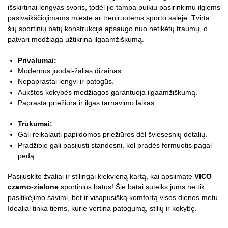
išskirtinai lengvas svoris, todėl jie tampa puikiu pasirinkimu ilgiems
pasivaikščiojimams mieste ar treniruotėms sporto salėje. Tvirta
šių sportinių batų konstrukcija apsaugo nuo netikėtų traumų, o
patvari medžiaga užtikrina ilgaamžiškumą.
Privalumai:
Modernus juodai-žalias dizainas.
Nepaprastai lengvi ir patogūs.
Aukštos kokybės medžiagos garantuoja ilgaamžiškumą.
Paprasta priežiūra ir ilgas tarnavimo laikas.
Trūkumai:
Gali reikalauti papildomos priežiūros dėl šviesesnių detalių.
Pradžioje gali pasijusti standesni, kol pradės formuotis pagal
pėdą.
Pasijuskite žvaliai ir stilingai kiekvieną kartą, kai apsiimate
VICO
czarno-zielone
sportinius batus! Šie batai suteiks jums ne tik
pasitikėjimo savimi, bet ir visapusišką komfortą visos dienos metu.
Idealiai tinka tiems, kurie vertina patogumą, stilių ir kokybę.