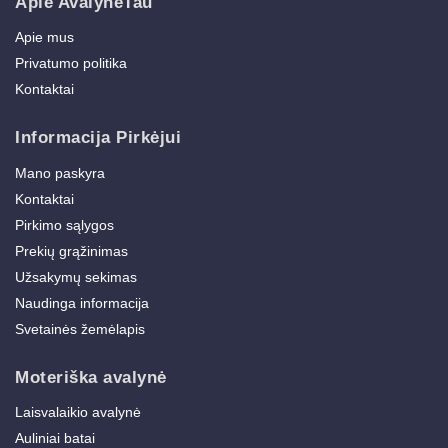
Apie AvalyneTau
Apie mus
Privatumo politika
Kontaktai
Informacija Pirkėjui
Mano paskyra
Kontaktai
Pirkimo sąlygos
Prekių grąžinimas
Užsakymų sekimas
Naudinga informacija
Svetainės žemėlapis
Moteriška avalynė
Laisvalaikio avalynė
Auliniai batai