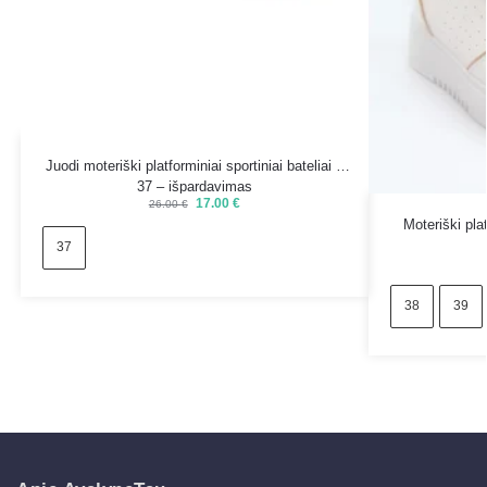
Juodi moteriški platforminiai sportiniai bateliai –
37 – išpardavimas
17.00
€
26.00
€
Moteriški plat
37
38
39