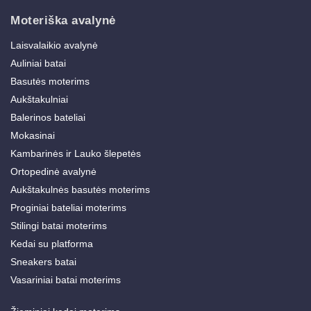
Moteriška avalynė
Laisvalaikio avalynė
Auliniai batai
Basutės moterims
Aukštakulniai
Balerinos bateliai
Mokasinai
Kambarinės ir Lauko šlepetės
Ortopedinė avalynė
Aukštakulnės basutės moterims
Proginiai bateliai moterims
Stilingi batai moterims
Kedai su platforma
Sneakers batai
Vasariniai batai moterims