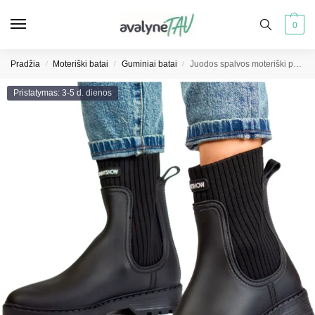
0
Pradžia
Moteriški batai
Guminiai batai
Juodos spalvos moteriški pusbačiai su elastine kojine
/
/
/
Pristatymas: 3-5 d. dienos