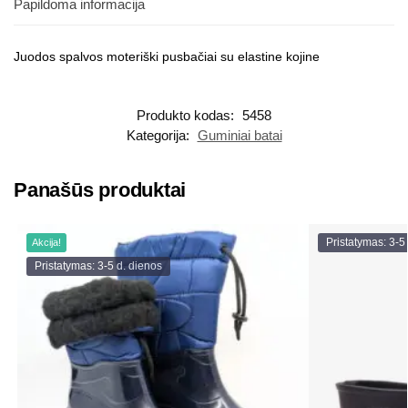
Papildoma informacija
Juodos spalvos moteriški pusbačiai su elastine kojine
Produkto kodas:
5458
Kategorija:
Guminiai batai
Panašūs produktai
Pristatymas: 3-5
Akcija!
Pristatymas: 3-5 d. dienos