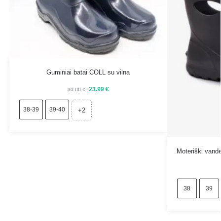
Guminiai batai COLL su vilna
23.99
€
30.00
€
38-39
39-40
+2
Moteriški vande
38
39