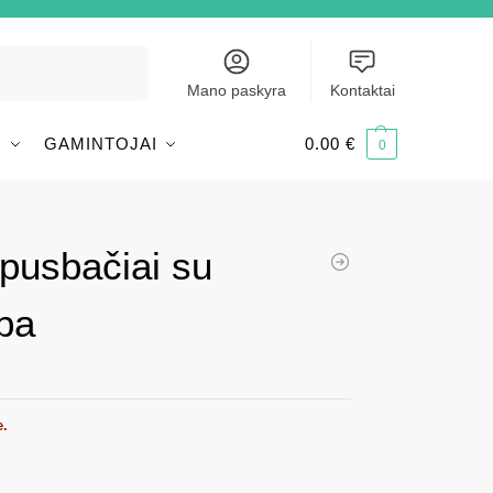
Ieškoti
Mano paskyra
Kontaktai
I
GAMINTOJAI
0.00
€
0
 pusbačiai su
ba
e.