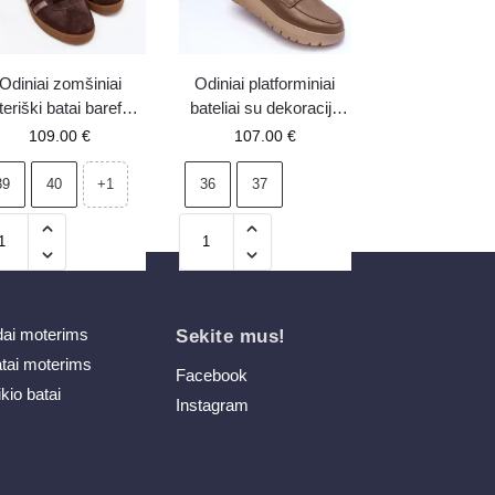
Odiniai zomšiniai
Odiniai platforminiai
eriški batai barefoot
bateliai su dekoracija
iliaus Zazoo N1341
smėlio spalvos Lemar
109.00
€
107.00
€
šokoladiniai
Lehira
39
40
36
37
+1
dai moterims
Sekite mus!
atai moterims
Facebook
ikio batai
Instagram