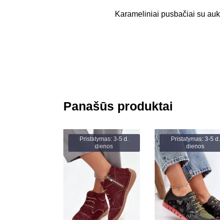
Karameliniai pusbačiai su au
Panašūs produktai
Pristatymas: 3-5 d.
Pristatymas: 3-5 d.
dienos
dienos