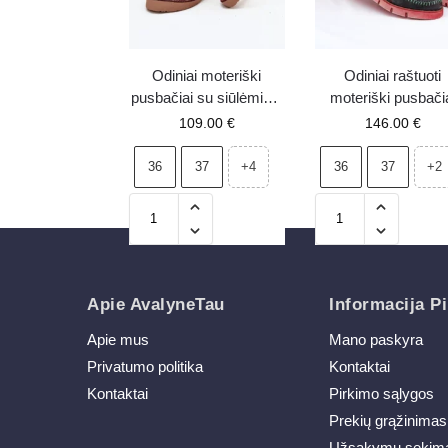
Odiniai moteriški
Odiniai raštuoti
pusbačiai su siūlėmis ir
moteriški pusbači
užtrauktuku Artiker
Maciejka 06784-2
109.00
€
146.00
€
57C2116 bordo spalvos
juodi
36
37
36
37
+4
+2
Apie AvalyneTau
Informacija Pi
Apie mus
Mano paskyra
Privatumo politika
Kontaktai
Kontaktai
Pirkimo sąlygos
Prekių grąžinimas
Užsakymų sekim