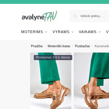
MOTERIMS
VYRAMS
VAIKAMS
V
Pradžia
Moteriški batai
Pusbačiai
Karameli
/
/
/
Pristatymas: 3-5 d. dienos