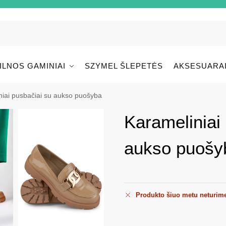
ILNOS GAMINIAI
SZYMEL ŠLEPETĖS
AKSESUARA
niai pusbačiai su aukso puošyba
Karameliniai
aukso puošy
Produkto šiuo metu neturim