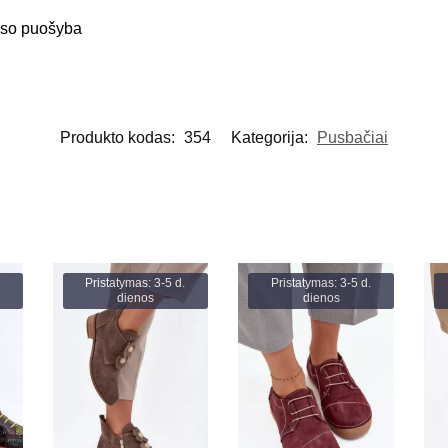
kso puošyba
Produkto kodas:
354
Kategorija:
Pusbačiai
Pristatymas: 3-5 d.
Pristatymas: 3-5 d.
dienos
dienos