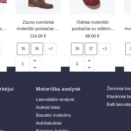
Zazoo zomšiniai
Odiniai moteriški
ai
moteriški pusbačiai su
pusbačiai su siūlėmis
mot
0
dekoratyviomis gėlėmis
Artiker 57C2111
st
124.00
€
88.00
€
3080 tamsiai smėlio
raudoni
spalvos
35
36
36
37
+2
+3
Žieminiai ke
rkėjui
Moteriška avalynė
Klasikiniai b
Laisvalaikio avalynė
Balti laisvala
Auliniai batai
Basutės moterims
Aukštakulniai
as
Balerinos bateliai