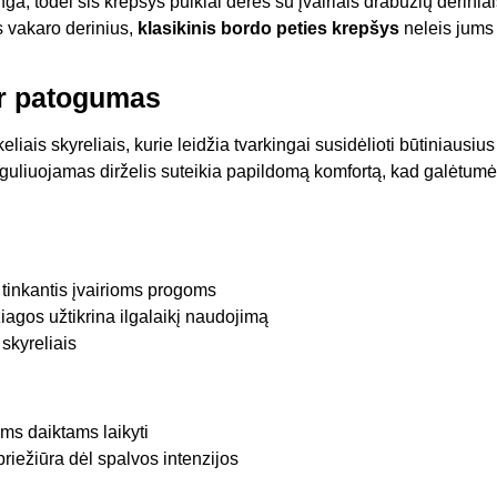
a, todėl šis krepšys puikiai derės su įvairiais drabužių deriniai
s vakaro derinius,
klasikinis bordo peties krepšys
neleis jums 
r patogumas
keliais skyreliais, kurie leidžia tvarkingai susidėlioti būtiniausius
reguliuojamas dirželis suteikia papildomą komfortą, kad galėtumėt
 tinkantis įvairioms progoms
gos užtikrina ilgalaikį naudojimą
 skyreliais
ms daiktams laikyti
riežiūra dėl spalvos intenzijos