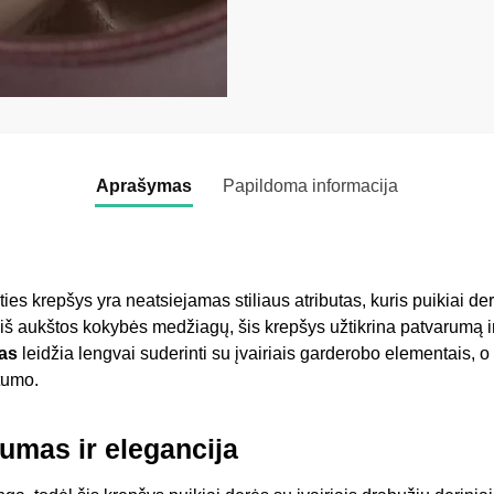
Aprašymas
Papildoma informacija
ies krepšys yra neatsiejamas stiliaus atributas, kuris puikiai der
iš aukštos kokybės medžiagų, šis krepšys užtikrina patvarumą ir
nas
leidžia lengvai suderinti su įvairiais garderobo elementais, o
otumo.
umas ir elegancija