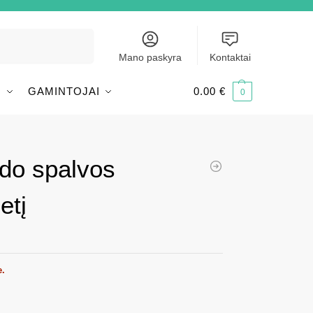
Ieškoti
Mano paskyra
Kontaktai
I
GAMINTOJAI
0.00
€
0
rdo spalvos
etį
e.