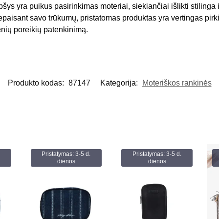
šys yra puikus pasirinkimas moteriai, siekiančiai išlikti stilinga 
isant savo trūkumų, pristatomas produktas yra vertingas pirkin
ienių poreikių patenkinimą.
Produkto kodas:
87147
Kategorija:
Moteriškos rankinės
Pristatymas: 3-5 d.
Pristatymas: 3-5 d.
dienos
dienos