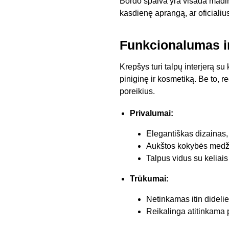
Bordo spalva yra visada mading
kasdienę aprangą, ar oficialiu
Funkcionalumas i
Krepšys turi talpų interjerą su 
piniginę ir kosmetiką. Be to, 
poreikius.
Privalumai:
Elegantiškas dizainas,
Aukštos kokybės medžia
Talpus vidus su keliais
Trūkumai:
Netinkamas itin didelie
Reikalinga atitinkama p