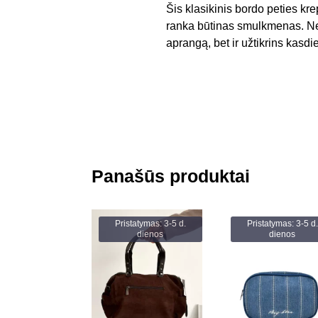
Šis klasikinis bordo peties krep
ranka būtinas smulkmenas. Nepa
aprangą, bet ir užtikrins kasd
Panašūs produktai
Pristatymas: 3-5 d.
Pristatymas: 3-5 d.
dienos
dienos