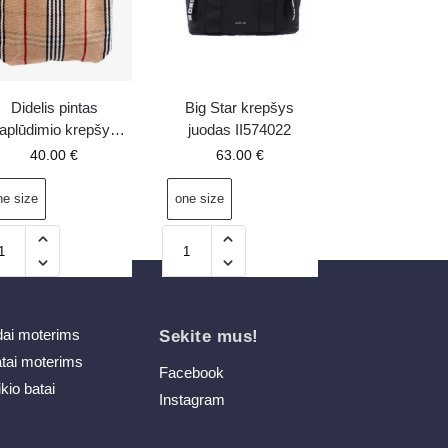
Didelis pintas
Big Star krepšys
aplūdimio krepšys
juodas II574022
rudas Avonas
40.00
€
63.00
€
ne size
one size
dai moterims
Sekite mus!
atai moterims
Facebook
ikio batai
Instagram