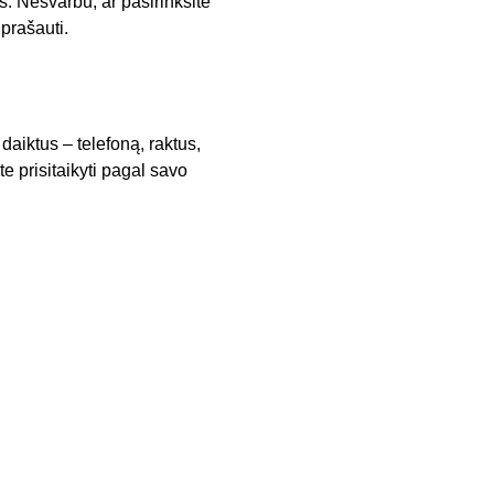
s. Nesvarbu, ar pasirinksite
prašauti.
 daiktus – telefoną, raktus,
e prisitaikyti pagal savo