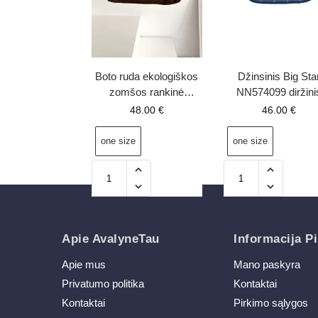
Boto ruda ekologiškos
Džinsinis Big Sta
zomšos rankinė
NN574099 diržini
Gressa
krepšys, mėlyna
48.00
€
46.00
€
one size
one size
Apie AvalyneTau
Informacija Pi
Apie mus
Mano paskyra
Privatumo politika
Kontaktai
Kontaktai
Pirkimo sąlygos