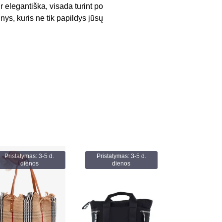
ir elegantiška, visada turint po
ys, kuris ne tik papildys jūsų
Pristatymas: 3-5 d.
Pristatymas: 3-5 d.
dienos
dienos