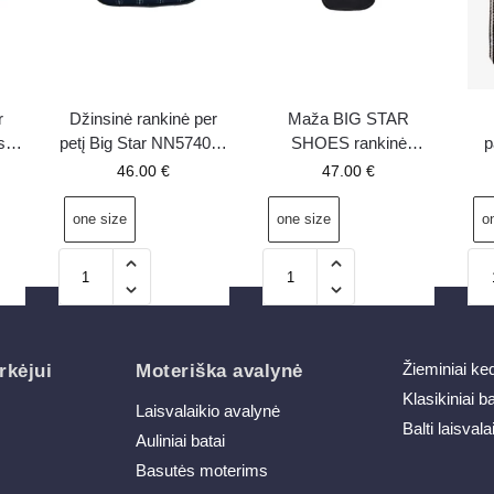
r
Džinsinė rankinė per
Maža BIG STAR
s
petį Big Star NN574098
SHOES rankinė
p
s
tamsiai mėlyna
NN574041 juoda
46.00
€
47.00
€
one size
one size
o
Žieminiai ke
rkėjui
Moteriška avalynė
Klasikiniai b
Laisvalaikio avalynė
Balti laisvala
Auliniai batai
Basutės moterims