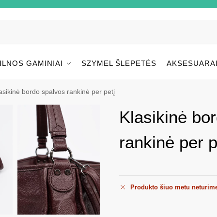
ILNOS GAMINIAI
SZYMEL ŠLEPETĖS
AKSESUARA
asikinė bordo spalvos rankinė per petį
Klasikinė bo
rankinė per p
Produkto šiuo metu neturim