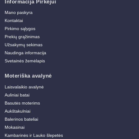
Informacija Pirkėjui
Mano paskyra
Kontaktai
Pirkimo sąlygos
Prekių grąžinimas
Užsakymų sekimas
Naudinga informacija
Svetainės žemėlapis
Moteriška avalynė
Laisvalaikio avalynė
Auliniai batai
Basutės moterims
Aukštakulniai
Balerinos bateliai
Mokasinai
Kambarinės ir Lauko šlepetės