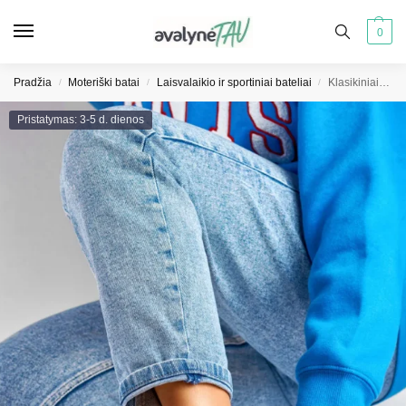
0
Pradžia
Moteriški batai
Laisvalaikio ir sportiniai bateliai
Klasikiniai moteriški bateliai juodu padu
/
/
/
Pristatymas: 3-5 d. dienos