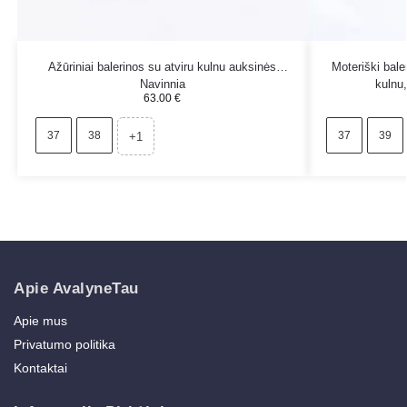
Ažūriniai balerinos su atviru kulnu auksinės
Moteriški bale
Navinnia
kulnu
63.00
€
37
38
37
39
+1
Apie AvalyneTau
Apie mus
Privatumo politika
Kontaktai