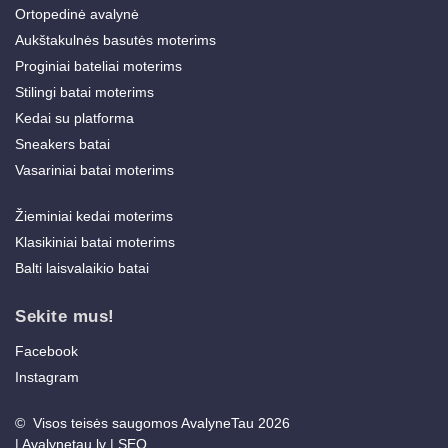
Ortopedinė avalynė
Aukštakulnės basutės moterims
Proginiai bateliai moterims
Stilingi batai moterims
Kedai su platforma
Sneakers batai
Vasariniai batai moterims
Žieminiai kedai moterims
Klasikiniai batai moterims
Balti laisvalaikio batai
Sekite mus!
Facebook
Instagram
© Visos teisės saugomos AvalyneTau 2026
|
Avalynetau.lv
|
SEO