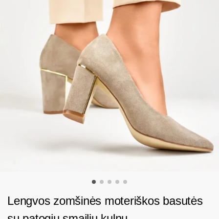
Lengvos zomšinės moteriškos basutės
su patogiu smailiu kulnu