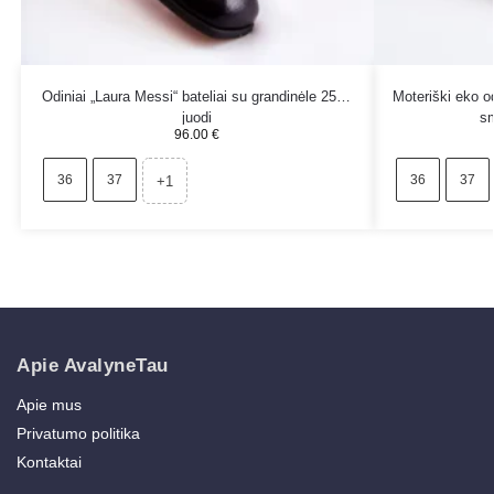
Odiniai „Laura Messi“ bateliai su grandinėle 2515
Moteriški eko o
juodi
sm
96.00
€
36
37
36
37
+1
Apie AvalyneTau
Apie mus
Privatumo politika
Kontaktai