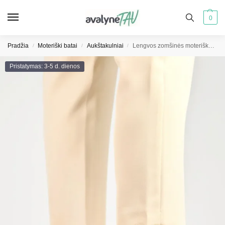
0
Pradžia
Moteriški batai
Aukštakulniai
Lengvos zomšinės moteriškos basutės su patogiu smailiu kulnu
/
/
/
Pristatymas: 3-5 d. dienos