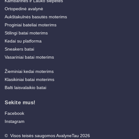
Kambarinės ir Lauko šlepetės
Ortopedinė avalynė
Aukštakulnės basutės moterims
Proginiai bateliai moterims
Stilingi batai moterims
Kedai su platforma
Sneakers batai
Vasariniai batai moterims
Žieminiai kedai moterims
Klasikiniai batai moterims
Balti laisvalaikio batai
Sekite mus!
Facebook
Instagram
© Visos teisės saugomos AvalyneTau 2026