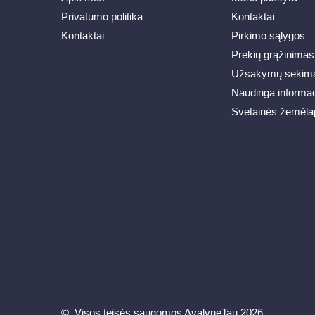
Privatumo politika
Kontaktai
Kontaktai
Pirkimo sąlygos
Prekių grąžinimas
Užsakymų sekim
Naudinga informac
Svetainės žemėla
© Visos teisės saugomos AvalyneTau 2026