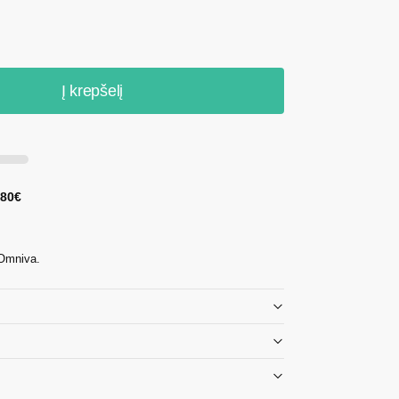
Į krepšelį
 80€
 Omniva.