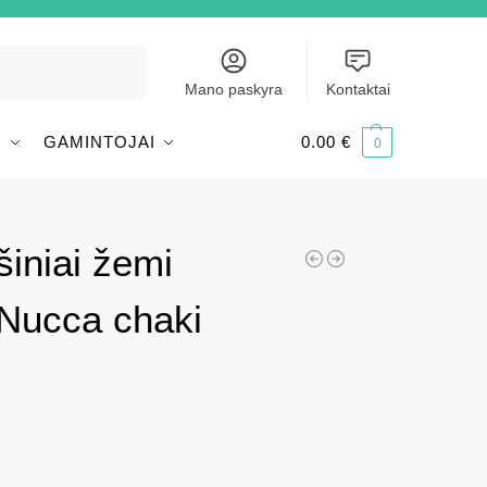
Ieškoti
Mano paskyra
Kontaktai
I
GAMINTOJAI
0.00
€
0
iniai žemi
 Nucca chaki