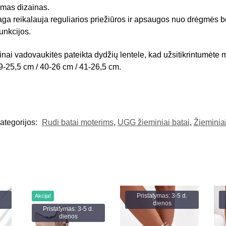
amas dizainas.
 reikalauja reguliarios priežiūros ir apsaugos nuo drėgmės bei
unkcijos.
inai vadovaukitės pateikta dydžių lentele, kad užsitikrintumėte
9-25,5 cm / 40-26 cm / 41-26,5 cm.
ategorijos:
Rudi batai moterims
,
UGG žieminiai batai
,
Žieminiai
Pristatymas: 3-5 d.
Akcija!
dienos
Pristatymas: 3-5 d.
dienos