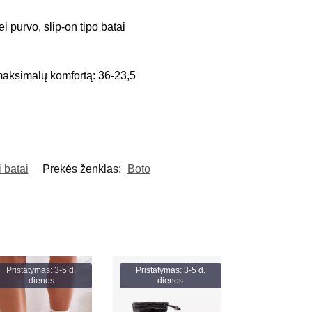
 purvo, slip-on tipo batai
 maksimalų komfortą: 36-23,5
 batai
Prekės ženklas:
Boto
Pristatymas: 3-5 d.
Pristatymas: 3-5 d.
dienos
dienos