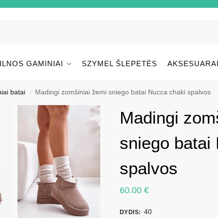
ILNOS GAMINIAI
SZYMEL ŠLEPETĖS
AKSESUARA
iai batai
Madingi zomšiniai žemi sniego batai Nucca chaki spalvos
/
Madingi zomš
sniego batai
spalvos
60.00
€
40
DYDIS
: