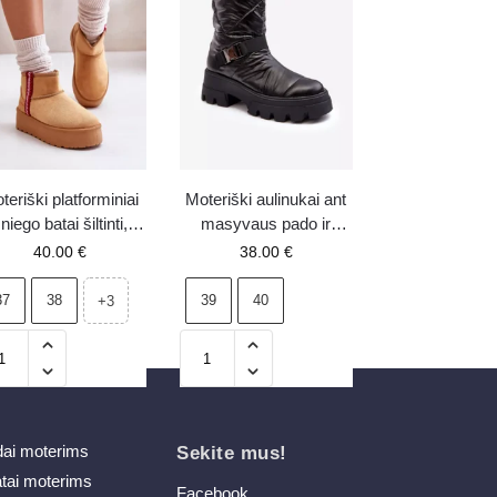
teriški platforminiai
Moteriški aulinukai ant
niego batai šiltinti,
masyvaus pado ir
Camel spalvos,
plokščio kulno juodi
40.00
€
38.00
€
Lomessa
Werikse
37
38
39
40
+3
dai moterims
Sekite mus!
atai moterims
Facebook