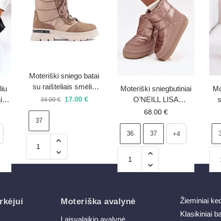
Moteriški sniego batai
su raišteliais smėlio
iu
Moteriški sniegbutiniai
Mo
spalvos – 37 –
17.00
€
i
O’NEILL LISA
s
34.00
€
išpardavimas
CHELSEA WOMEN
68.00
€
37
MID 90253013.78E
rožiniai
36
37
+4
Žieminiai ke
rkėjui
Moteriška avalynė
Klasikiniai b
Laisvalaikio avalynė