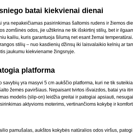
 sniego batai kiekvienai dienai
ai yra nepakeičiamas pasirinkimas šaltomis rudens ir žiemos di
 zomšinės odos, jie užtikrina ne tik išskirtinį stilių, bet ir ilg
iniu kailiu, kuris garantuoja šilumą net esant žemai temperatūrai
prangos stilių – nuo kasdienių džinsų iki laisvalaikio kelnių ar ta
utis jaukumu kiekviename žingsnyje.
atogia platforma
o savybių yra masyvi 5 cm aukščio platforma, kuri ne tik suteikia
 šalto žemės paviršiaus. Nepaisant tvirtos išvaizdos, batai yra iti
as modelis (slip-on) leidžia greitai ir patogiai apsiauti, nesugaiš
asirinkimas aktyvioms moterims, vertinančioms kokybę ir komfort
kailio pamušalas, aukštos kokybės natūralios odos viršus, patogi i