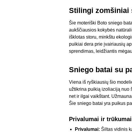
Stilingi zomšiniai
Šie moteriški Boto sniego bat
aukščiausios kokybės natūralios
išklotas storu, minkštu ekolog
puikiai dera prie įvairiausių a
sprendimas, leidžiantis mėga
Sniego batai su p
Viena iš ryškiausių šio modeli
užtikrina puikią izoliaciją nuo
net ir ilgai vaikštant. Užmaunam
Šie sniego batai yra puikus p
Privalumai ir trūkumai
Privalumai:
Šiltas vidinis 