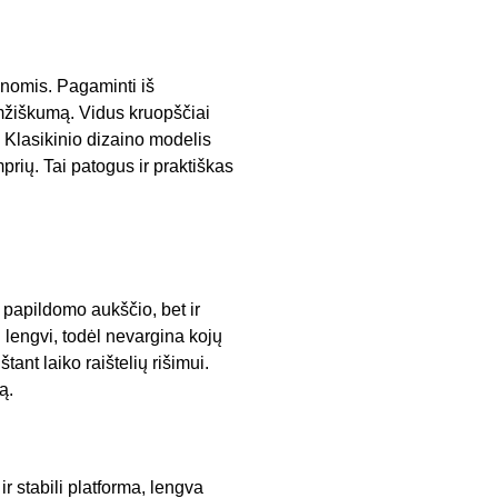
enomis. Pagaminti iš
aamžiškumą. Vidus kruopščiai
. Klasikinio dizaino modelis
mprių. Tai patogus ir praktiškas
 papildomo aukščio, bet ir
n lengvi, todėl nevargina kojų
tant laiko raištelių rišimui.
ą.
r stabili platforma, lengva