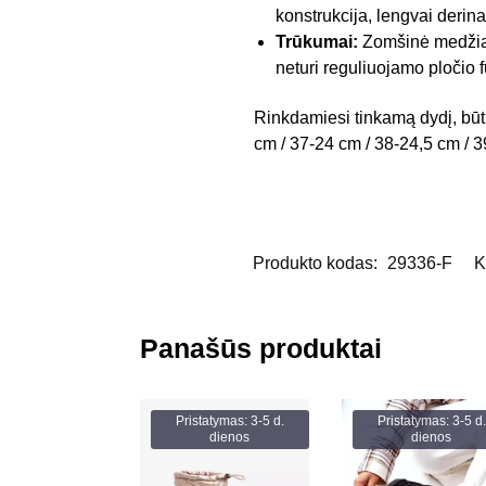
konstrukcija, lengvai derin
Trūkumai:
Zomšinė medžiaga
neturi reguliuojamo pločio f
Rinkdamiesi tinkamą dydį, būt
cm / 37-24 cm / 38-24,5 cm / 3
Produkto kodas:
29336-F
K
Panašūs produktai
Pristatymas: 3-5 d.
Pristatymas: 3-5 d.
dienos
dienos