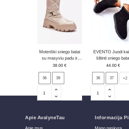
Moteriški sniego batai
EVENTO Juodi kail
su masyviu padu ir
šiltinti sniego bata
plokščiu kulnu, smėlio
Vicandi
38.00
€
44.00
€
spalvos Werikse
36
39
36
37
+2
Apie AvalyneTau
Informacija Pi
Apie mus
Mano paskyra