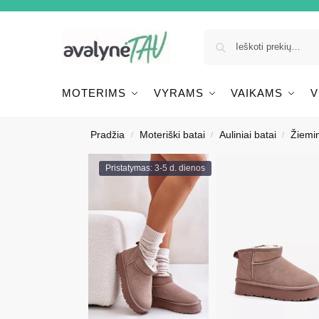
MOTERIMS
VYRAMS
VAIKAMS
V
Pradžia
Moteriški batai
Auliniai batai
Žiemin
/
/
/
Pristatymas: 3-5 d. dienos