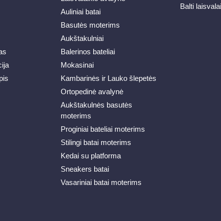
Balti laisvala
Auliniai batai
Basutės moterims
Aukštakulniai
as
Balerinos bateliai
ija
Mokasinai
pis
Kambarinės ir Lauko šlepetės
Ortopedinė avalynė
Aukštakulnės basutės
moterims
Proginiai bateliai moterims
Stilingi batai moterims
Kedai su platforma
Sneakers batai
Vasariniai batai moterims