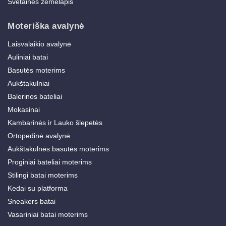
Svetainės žemėlapis
Moteriška avalynė
Laisvalaikio avalynė
Auliniai batai
Basutės moterims
Aukštakulniai
Balerinos bateliai
Mokasinai
Kambarinės ir Lauko šlepetės
Ortopedinė avalynė
Aukštakulnės basutės moterims
Proginiai bateliai moterims
Stilingi batai moterims
Kedai su platforma
Sneakers batai
Vasariniai batai moterims