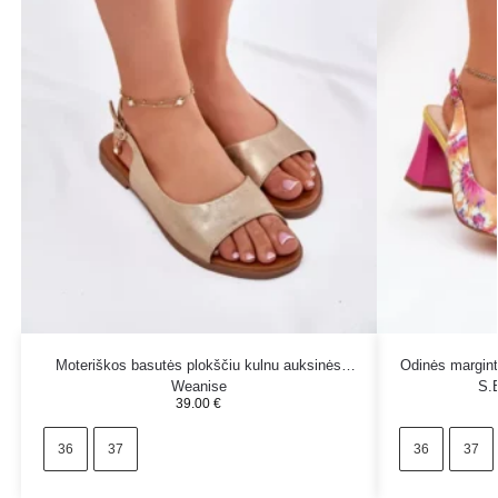
Moteriškos basutės plokščiu kulnu auksinės
Odinės margint
Weanise
S.
39.00
€
36
37
36
37