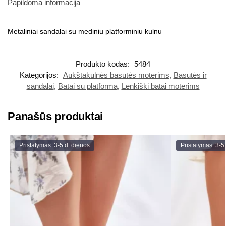
Papildoma informacija
Metaliniai sandalai su mediniu platforminiu kulnu
Produkto kodas:
5484
Kategorijos:
Aukštakulnės basutės moterims
,
Basutės ir
sandalai
,
Batai su platforma
,
Lenkiški batai moterims
Panašūs produktai
Pristatymas: 3-5 d. dienos
Pristatymas: 3-5