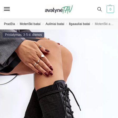
0
Pradžia
Moteriški batai
Auliniai batai
Ilgaauliai batai
Moteriški aulinukai su raišteliais ir tampria aulų dalimi, juodi Virxinia
/
/
/
/
Pristatymas: 3-5 d. dienos