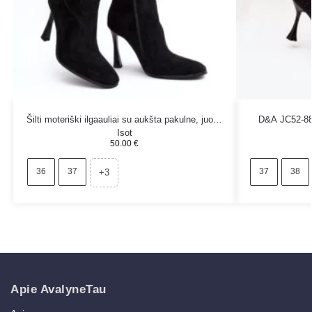
Šilti moteriški ilgaauliai su aukšta pakulne, juodi,
D&A JC52-883
Isot
50.00
€
36
37
37
38
+3
Apie AvalyneTau