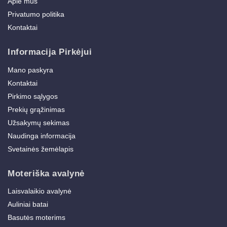
Apie mus
Privatumo politika
Kontaktai
Informacija Pirkėjui
Mano paskyra
Kontaktai
Pirkimo sąlygos
Prekių grąžinimas
Užsakymų sekimas
Naudinga informacija
Svetainės žemėlapis
Moteriška avalynė
Laisvalaikio avalynė
Auliniai batai
Basutės moterims