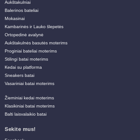
Aukštakulniai
Balerinos bateliai
Mokasinai
Kambarinės ir Lauko šlepetės
Ortopedinė avalynė
Aukštakulnės basutės moterims
Proginiai bateliai moterims
Stilingi batai moterims
Kedai su platforma
Sneakers batai
Vasariniai batai moterims
Žieminiai kedai moterims
Klasikiniai batai moterims
Balti laisvalaikio batai
Sekite mus!