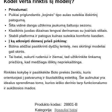
Kodėl verta rinktis šį modelį?
Privalumai:
Puikiai priglundantis „kojinės“ tipo aulas suteikia išskirtinį
patogumą.
Šilta vidinė danga užtikrina jaukumą šaltuoju sezonu.
Klasikinis juodas dizainas lengvai derinamas su įvairiais stiliais.
Stabili platforma ir patogus kulnas suteikia komforto kasdien.
Į ką atkreipti dėmesį prieš pirkimą:
Būtina atidžiai pasitikrinti dydžių lentelę, nes skirtingi modeliai
gali skirtis.
Tai batai, sukurti rudeniui ir žiemai, tad užtikrinkite tinkamą
priežiūrą, kad medžiaga išliktų nepriekaištinga.
Rinkitės kokybę ir pasitikėkite Boto prekės ženklu, kuris
orientuojasi į patvarumą ir šiuolaikišką estetiką. Šie aulinukai yra
idealus sprendimas toms, kurios ieško derinio tarp funkcionalumo
ir aukštosios mados.
Produkto kodas:
28801-B
Kategorija:
Ilgaauliai batai