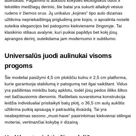
aulinukais. Pagaminti iš aukštos kokybės ekologiškos odos ir
tekstilės medžiagų derinio, šie batai yra sukurti atlaikyti vėsius
rudens ir žiemos orus. Jų unikalus „kojinės“ tipo aulo dizainas
užtikrina nepriekaištingą prigludimą prie kojos, o apvalinta noselė
suteikia elegancijos bei patogumo kiekviename žingsnyje. Tai
klasikinio stiliaus avalynė, kuri puikiai papildys bet kokį jūsų
aprangos derinį, suteikdama jam modernumo ir subtilumo.
Universalūs juodi aulinukai visoms
progoms
Šie modeliai pasižymi 4,5 cm plokščiu kulnu ir 2,5 cm platforma,
kurie garantuoja stabilumą ir patogumą net ilgai vaikštant. Vidus
yra pašiltintas minkštu batų apklotu, todėl jūsų pėdos išliks šiltos
net šalčiausiomis dienomis. Raišteliais suvarstoma konstrukcija
leidžia individualiai prisitaikyti batų plotį, o 36,5 cm aulų aukštis
užtikrina puikią apsaugą ir patrauklią išvaizdą. Tai yra
neabejotimas sezono „must-have“ pasirinkimas kiekvienai stilingai
moteriai, vertinančiai kokybę ir dizainą.