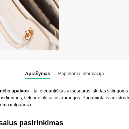
Aprašymas
Papildoma informacija
smėlio spalvos
– tai elegantiškas aksesuaras, skirtas stilingoms
 kasdieninės, tiek prie oficialios aprangos. Pagaminta iš aukšt
kima ir ilgaamžė.
rsalus pasirinkimas