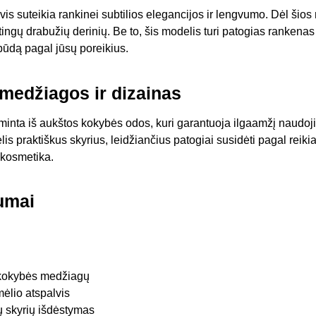
vis suteikia rankinei subtilios elegancijos ir lengvumo. Dėl šios
ngų drabužių derinių. Be to, šis modelis turi patogias rankenas 
 būdą pagal jūsų poreikius.
medžiagos ir dizainas
minta iš aukštos kokybės odos, kuri garantuoja ilgaamžį naudoj
lis praktiškus skyrius, leidžiančius patogiai susidėti pagal reiki
r kosmetika.
kumai
 kokybės medžiagų
mėlio atspalvis
ų skyrių išdėstymas