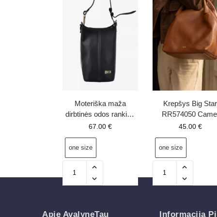
Moteriška maža
Krepšys Big Sta
dirbtinės odos rankinė
RR574050 Came
Big Star OO574133
67.00
€
45.00
€
juoda
one size
one size
Apie AvalyneTau
Informacija Pi