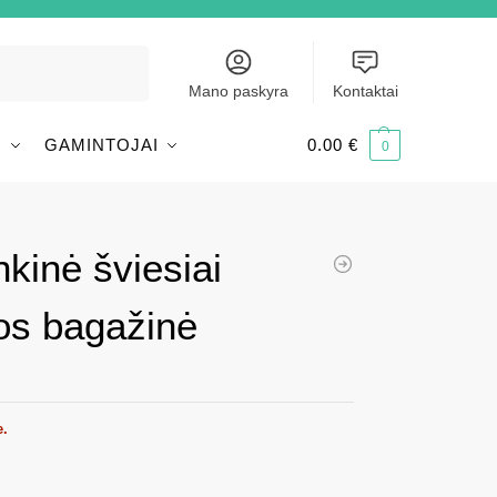
Ieškoti
Mano paskyra
Kontaktai
I
GAMINTOJAI
0.00
€
0
kinė šviesiai
os bagažinė
e.