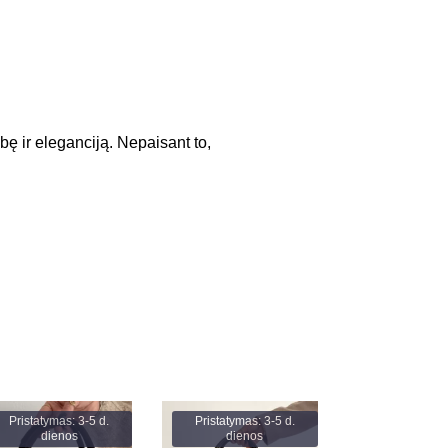
bę ir eleganciją. Nepaisant to,
Pristatymas: 3-5 d.
Pristatymas: 3-5 d.
dienos
dienos