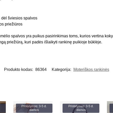
 dėl šviesios spalvos
os priežiūros
smėlio spalvos yra puikus pasirinkimas toms, kurios vertina koky
ngą priežiūrą, kuri padės išlaikyti rankinę puikioje būklėje.
Produkto kodas:
86364
Kategorija:
Moteriškos rankinės
Pristatymas: 3-5 d.
Pristatymas: 3-5 d.
dienos
dienos