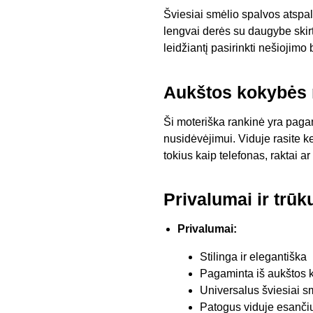
Šviesiai smėlio spalvos atspal
lengvai derės su daugybe skirti
leidžiantį pasirinkti nešiojimo
Aukštos kokybės 
Ši moteriška rankinė yra paga
nusidėvėjimui. Viduje rasite ke
tokius kaip telefonas, raktai a
Privalumai ir trū
Privalumai:
Stilinga ir elegantiška
Pagaminta iš aukštos
Universalus šviesiai s
Patogus viduje esanči