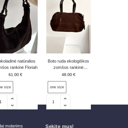
koladinė natūralios
Boto ruda ekologiškos
šos rankinė Floriah
zomšos rankinė
Gressa
61.00
€
48.00
€
ne size
one size
dai moterims
Sekite mus!