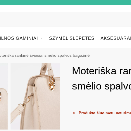
ILNOS GAMINIAI
SZYMEL ŠLEPETĖS
AKSESUARA
teriška rankinė šviesiai smėlio spalvos bagažinė
Moteriška ran
smėlio spalv
Produkto šiuo metu neturim