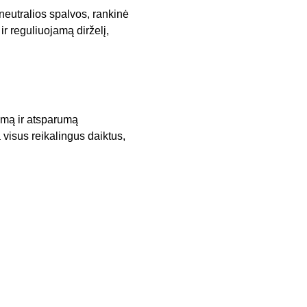
 neutralios spalvos, rankinė
ir reguliuojamą dirželį,
imą ir atsparumą
a visus reikalingus daiktus,