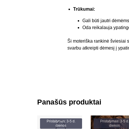
Trūkumai:
Gali būti jautri dėmėms
Oda reikalauja ypating
Ši moteriška rankinė šviesiai 
svarbu atkreipti dėmesį į ypati
Panašūs produktai
Pristatymas: 3-5 d.
Pristatymas: 3-5 d.
dienos
dienos