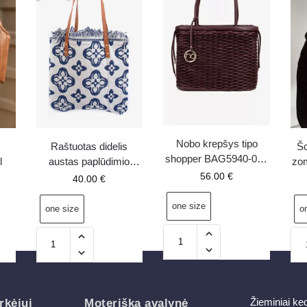
Nobo krepšys tipo
r
Raštuotas didelis
Šo
shopper BAG5940-005
l
austas paplūdimio
zom
tamsiai raudonas
krepšys baltas Sadhara
56.00
€
40.00
€
one size
one size
o
Žieminiai ke
rkėjui
Moteriška avalynė