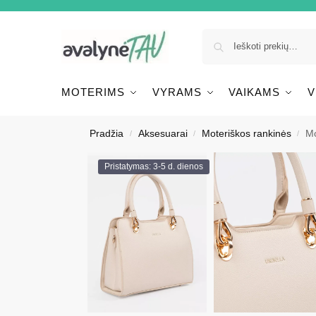
MOTERIMS
VYRAMS
VAIKAMS
V
Pradžia
Aksesuarai
Moteriškos rankinės
Mo
/
/
/
Pristatymas: 3-5 d. dienos