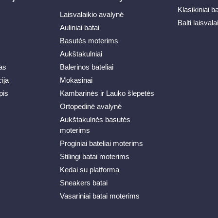
Klasikiniai b
Laisvalaikio avalynė
Balti laisvala
Auliniai batai
Basutės moterims
Aukštakulniai
as
Balerinos bateliai
ija
Mokasinai
pis
Kambarinės ir Lauko šlepetės
Ortopedinė avalynė
Aukštakulnės basutės
moterims
Proginiai bateliai moterims
Stilingi batai moterims
Kedai su platforma
Sneakers batai
Vasariniai batai moterims