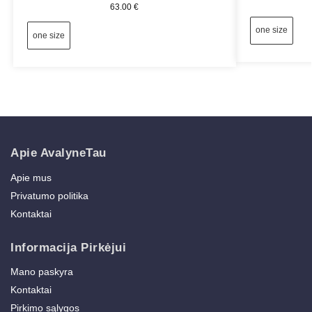
63.00
€
one size
one size
Apie AvalyneTau
Apie mus
Privatumo politika
Kontaktai
Informacija Pirkėjui
Mano paskyra
Kontaktai
Pirkimo sąlygos