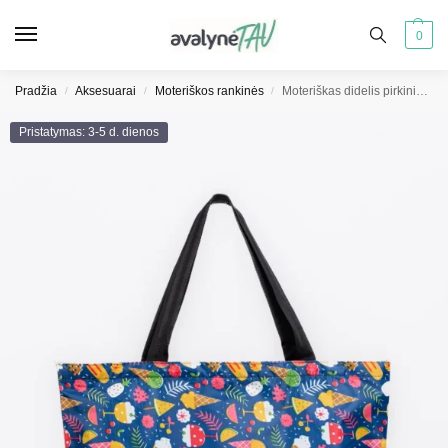
0
Pradžia
Aksesuarai
Moteriškos rankinės
Moteriškas didelis pirkinių krepšys
/
/
/
Pristatymas: 3-5 d. dienos