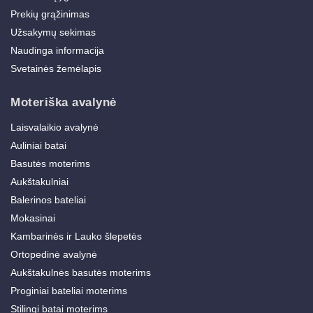
Prekių grąžinimas
Užsakymų sekimas
Naudinga informacija
Svetainės žemėlapis
Moteriška avalynė
Laisvalaikio avalynė
Auliniai batai
Basutės moterims
Aukštakulniai
Balerinos bateliai
Mokasinai
Kambarinės ir Lauko šlepetės
Ortopedinė avalynė
Aukštakulnės basutės moterims
Proginiai bateliai moterims
Stilingi batai moterims