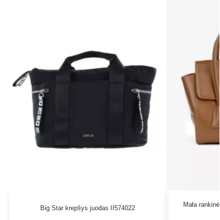
Mała rankin
Big Star krepšys juodas II574022