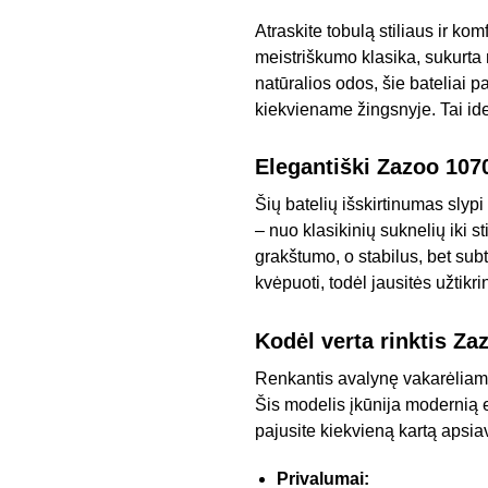
Atraskite tobulą stiliaus ir kom
meistriškumo klasika, sukurta 
natūralios odos, šie bateliai p
kiekviename žingsnyje. Tai id
Elegantiški Zazoo 1070
Šių batelių išskirtinumas slypi 
– nuo klasikinių suknelių iki st
grakštumo, o stabilus, bet subt
kvėpuoti, todėl jausitės užtikrin
Kodėl verta rinktis Z
Renkantis avalynę vakarėliam
Šis modelis įkūnija modernią e
pajusite kiekvieną kartą apsia
Privalumai: