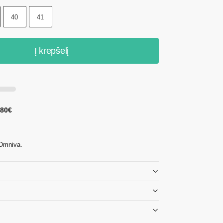
40
41
Į krepšelį
 80€
 Omniva.