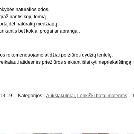
okybės natūralios odos.
gražinantis kojų formą.
fortą dėl natūralių medžiagų.
tinkantis bet kokiai progai ar aprangai.
os rekomenduojame atidžiai peržiūrėti dydžių lentelę.
eikalauti atidesnės priežiūros siekiant išlaikyti nepriekaištingą 
18-19
Kategorijos:
Aukštakulniai
,
Lenkiški batai moterims