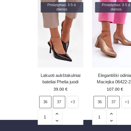
Pristatymas: 3-5 d.
Pristatymas: 3-5 d.
dienos
dienos
Lakuoti aukštakulniai
Elegantiški odinia
bateliai Phelia juodi
Maciejka 06422-2
auksiniai bateliai 
39.00
€
107.00
€
kulnu
36
37
36
37
+3
+1