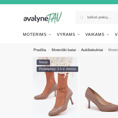
MOTERIMS
VYRAMS
VAIKAMS
V
Pradžia
Moteriški batai
Aukštakulniai
Moter
/
/
/
Nauja
Pristatymas: 3-5 d. dienos