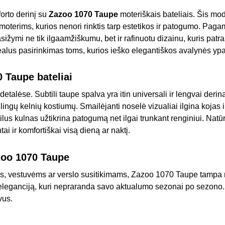
forto derinį su
Zazoo 1070 Taupe
moteriškais bateliais. Šis mode
moterims, kurios nenori rinktis tarp estetikos ir patogumo. Paga
asižymi ne tik ilgaamžiškumu, bet ir rafinuotu dizainu, kuris pat
ealus pasirinkimas toms, kurios ieško elegantiškos avalynės y
 Taupe bateliai
detalėse. Subtili taupe spalva yra itin universali ir lengvai derin
ilingų kelnių kostiumų. Smailėjanti noselė vizualiai ilgina kojas ir
ilus kulnas užtikrina patogumą net ilgai trunkant renginiui. Natū
tai ir komfortiškai visą dieną ar naktį.
azoo 1070 Taupe
s, vestuvėms ar verslo susitikimams, Zazoo 1070 Taupe tampa 
leganciją, kuri nepraranda savo aktualumo sezonai po sezono. Ta
vus.