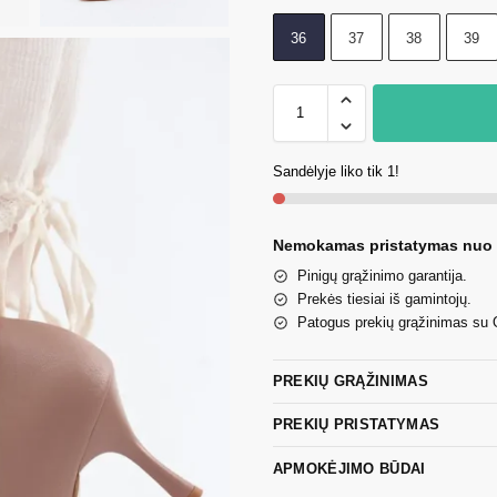
36
37
38
39
Sandėlyje liko tik 1!
Nemokamas pristatymas nuo
Pinigų grąžinimo garantija.
Prekės tiesiai iš gamintojų.
Patogus prekių grąžinimas su
PREKIŲ GRĄŽINIMAS
PREKIŲ PRISTATYMAS
APMOKĖJIMO BŪDAI