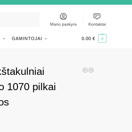
Ieškoti
Mano paskyra
Kontaktai
I
GAMINTOJAI
0.00
€
0
štakulniai
o 1070 pilkai
os