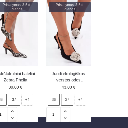
Pristatymas: 3-5 d.
Pristatymas: 3-5 d.
dienos
dienos
kštakulniai bateliai
Juodi ekologiškos
Zebra Phelia
verstos odos
aukštakulniai su
39.00
€
43.00
€
dekoracija Anodera
36
37
36
37
+4
+4