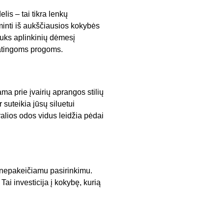
lis – tai tikra lenkų
minti iš aukščiausios kokybės
rauks aplinkinių dėmesį
patingoms progoms.
ama prie įvairių aprangos stilių
 suteikia jūsų siluetui
ralios odos vidus leidžia pėdai
nepakeičiamu pasirinkimu.
i investicija į kokybę, kurią