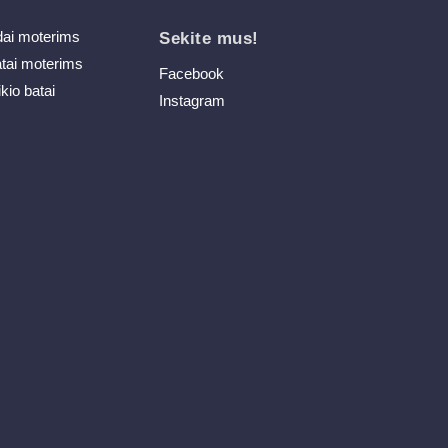
dai moterims
Sekite mus!
atai moterims
Facebook
ikio batai
Instagram