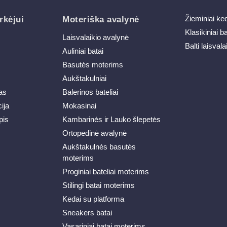
Žieminiai ke
rkėjui
Moteriška avalynė
Klasikiniai b
Laisvalaikio avalynė
Balti laisvala
Auliniai batai
Basutės moterims
Aukštakulniai
as
Balerinos bateliai
ija
Mokasinai
pis
Kambarinės ir Lauko šlepetės
Ortopedinė avalynė
Aukštakulnės basutės
moterims
Proginiai bateliai moterims
Stilingi batai moterims
Kedai su platforma
Sneakers batai
Vasariniai batai moterims