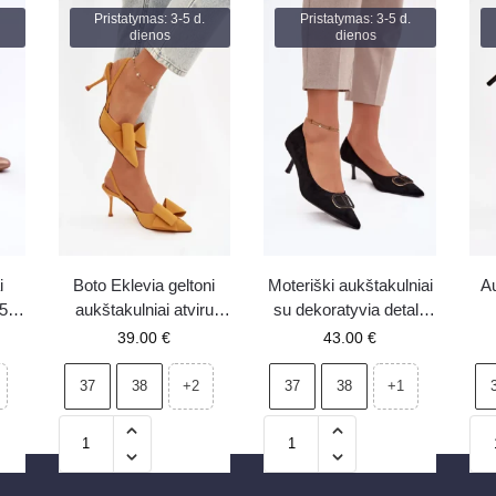
Pristatymas: 3-5 d.
Pristatymas: 3-5 d.
dienos
dienos
i
Boto Eklevia geltoni
Moteriški aukštakulniai
Au
5
aukštakulniai atviru
su dekoratyvia detale
su
kulnu su kaspinėliu
juodi Amelora
39.00
€
43.00
€
37
38
37
38
+2
+1