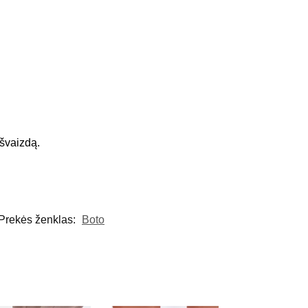
išvaizdą.
Prekės ženklas:
Boto