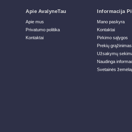
Apie AvalyneTau
Informacija Pi
Apie mus
Mano paskyra
Privatumo politika
Kontaktai
Kontaktai
Pirkimo sąlygos
Prekių grąžinimas
Užsakymų sekim
Naudinga informac
Svetainės žemėla