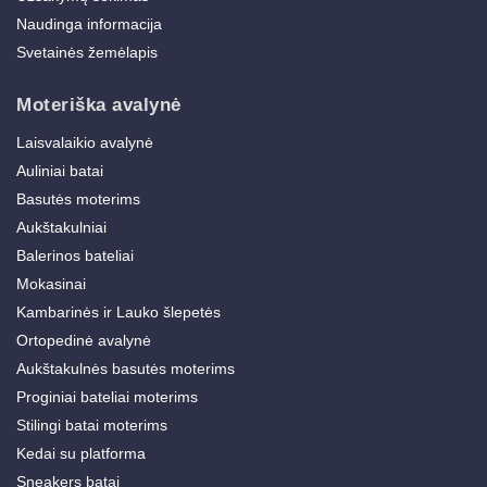
Naudinga informacija
Svetainės žemėlapis
Moteriška avalynė
Laisvalaikio avalynė
Auliniai batai
Basutės moterims
Aukštakulniai
Balerinos bateliai
Mokasinai
Kambarinės ir Lauko šlepetės
Ortopedinė avalynė
Aukštakulnės basutės moterims
Proginiai bateliai moterims
Stilingi batai moterims
Kedai su platforma
Sneakers batai