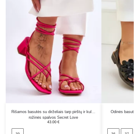
Rišamos basutės su dirželiais tarp pirštų ir kulnu
Odinės basut
rožinės spalvos Secret Love
43.00
€