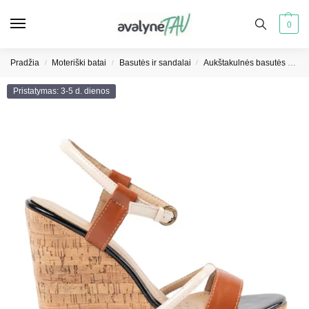
0
Pradžia
Moteriški batai
Basutės ir sandalai
Aukštakulnės basutės moterims
/
/
/
Pristatymas: 3-5 d. dienos