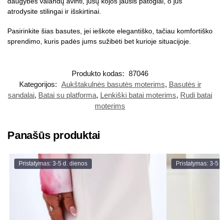
daugybės valandų avinti, jūsų kojos jausis patogiai, o jūs
atrodysite stilingai ir išskirtinai.
Pasirinkite šias basutes, jei ieškote elegantiško, tačiau komfortiško
sprendimo, kuris padės jums sužibėti bet kurioje situacijoje.
Produkto kodas:
87046
Kategorijos:
Aukštakulnės basutės moterims
,
Basutės ir
sandalai
,
Batai su platforma
,
Lenkiški batai moterims
,
Rudi batai
moterims
Panašūs produktai
Pristatymas: 3-5 d. dienos
Pristatymas: 3-5