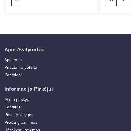
39
36
37
Apie AvalyneTau
Apie mus
Privatumo politika
Kontaktai
Informacija Pirkėjui
Mano paskyra
Kontaktai
Pirkimo sąlygos
Prekių grąžinimas
Užsakymų sekimas