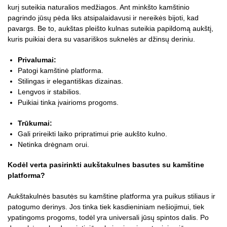
kurį suteikia naturalios medžiagos. Ant minkšto kamštinio
pagrindo jūsų pėda liks atsipalaidavusi ir nereikės bijoti, kad
pavargs. Be to, aukštas pleišto kulnas suteikia papildomą aukštį,
kuris puikiai dera su vasariškos suknelės ar džinsų deriniu.
Privalumai:
Patogi kamštinė platforma.
Stilingas ir elegantiškas dizainas.
Lengvos ir stabilios.
Puikiai tinka įvairioms progoms.
Trūkumai:
Gali prireikti laiko pripratimui prie aukšto kulno.
Netinka drėgnam orui.
Kodėl verta pasirinkti aukštakulnes basutes su kamštine
platforma?
Aukštakulnės basutės su kamštine platforma yra puikus stiliaus ir
patogumo derinys. Jos tinka tiek kasdieniniam nešiojimui, tiek
ypatingoms progoms, todėl yra universali jūsų spintos dalis. Po