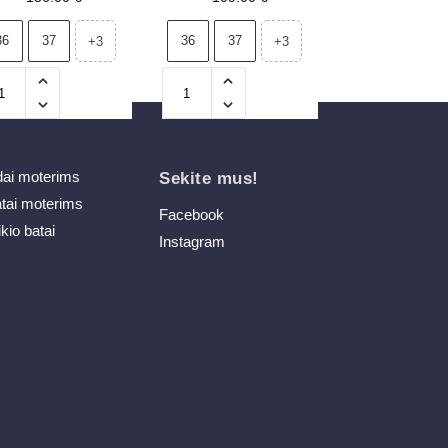
36
37
36
37
+3
+3
dai moterims
Sekite mus!
atai moterims
Facebook
ikio batai
Instagram