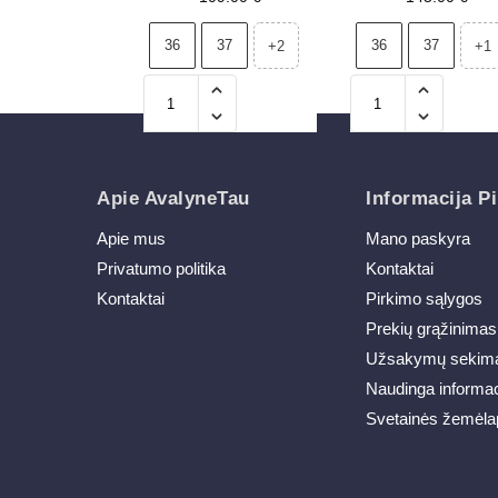
užtrauktuku Artiker
platformos Maciej
57C2117 rudi
06776A-06 mėlyn
36
37
36
37
+2
+1
Apie AvalyneTau
Informacija Pi
Apie mus
Mano paskyra
Privatumo politika
Kontaktai
Kontaktai
Pirkimo sąlygos
Prekių grąžinimas
Užsakymų sekim
Naudinga informac
Svetainės žemėla