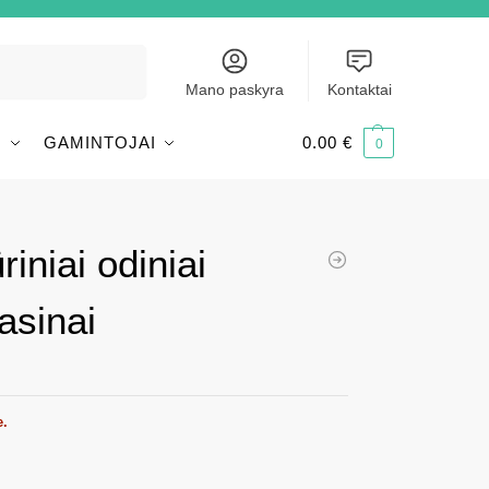
Ieškoti
Mano paskyra
Kontaktai
I
GAMINTOJAI
0.00
€
0
riniai odiniai
asinai
e.