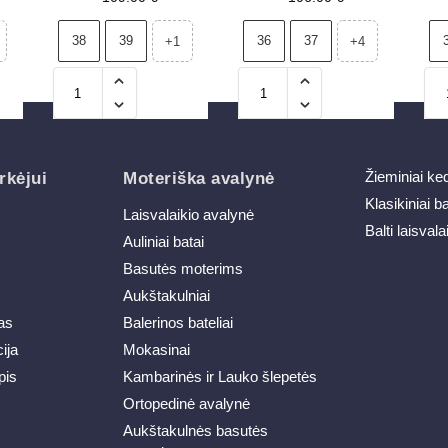
ka
iš natūralios odos,
lopais N1261 rudi-
i
juodos
smėliniai
38
39
36
37
+1
+4
Žieminiai ke
rkėjui
Moteriška avalynė
Klasikiniai b
Laisvalaikio avalynė
Balti laisvala
Auliniai batai
Basutės moterims
Aukštakulniai
as
Balerinos bateliai
ija
Mokasinai
pis
Kambarinės ir Lauko šlepetės
Ortopedinė avalynė
Aukštakulnės basutės