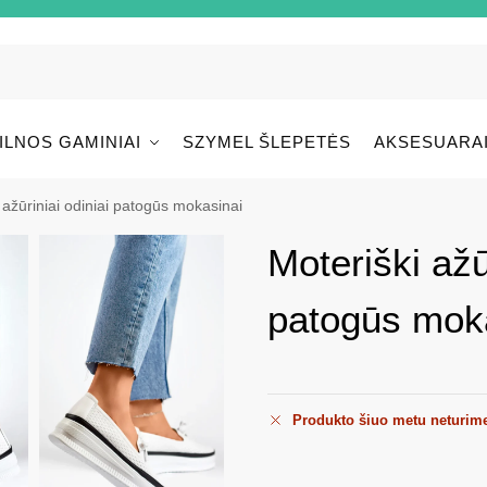
ILNOS GAMINIAI
SZYMEL ŠLEPETĖS
AKSESUARA
 ažūriniai odiniai patogūs mokasinai
Moteriški ažū
patogūs mok
Produkto šiuo metu neturim