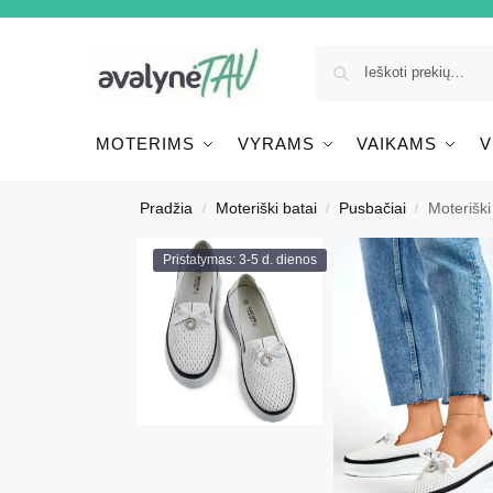
MOTERIMS
VYRAMS
VAIKAMS
V
Pradžia
Moteriški batai
Pusbačiai
Moteriški
/
/
/
Pristatymas: 3-5 d. dienos