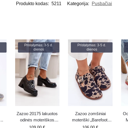
Produkto kodas:
5211
Kategorija:
Pusbačiai
Pristatymas: 3-5 d.
Pristatymas: 3-5 d.
dienos
dienos
Zazoo 20175 lakuotos
Zazoo zomšiniai
Od
odinės moteriškos
moteriški „Barefoot“
M
aukštakulnės basutės
pusbačiai su sagtimi ir
109.00
€
106.00
€