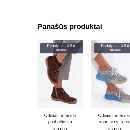
Panašūs produktai
Pristatymas: 3-5 d.
Pristatymas: 3-5 d.
dienos
dienos
Odiniai moteriški
Odiniai moteriški
pusbačiai su
sportinio stiliaus
siuvinėjimais ir
pusbačiai ant
109.00
€
145.00
€