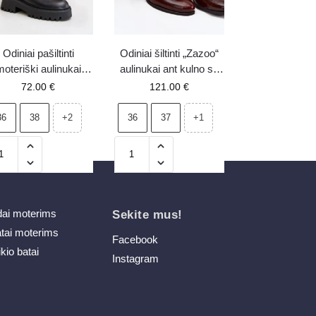
Odiniai pašiltinti
Odiniai šiltinti „Zazoo“
oteriški aulinukai
aulinukai ant kulno su
kerzai Big Star
dekoratyvia detale,
72.00
€
121.00
€
OO274A386 juodi
tamsiai rudi 60560
36
38
36
37
+2
+1
dai moterims
Sekite mus!
atai moterims
Facebook
ikio batai
Instagram