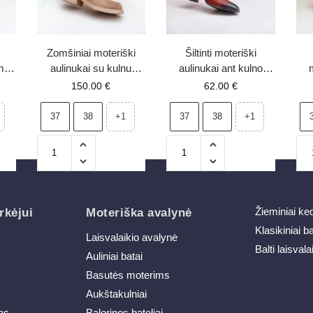
Zomšiniai moteriški
Šiltinti moteriški
rmos
aulinukai su kulnu
aulinukai ant kulno
m
Zazoo 3644 smėlio
rudos spalvos Relabina
150.00
€
62.00
€
ntu
spalvos
odi
37
38
37
38
+1
+1
Žieminiai ke
rkėjui
Moteriška avalynė
Klasikiniai b
Laisvalaikio avalynė
Balti laisvala
Auliniai batai
Basutės moterims
Aukštakulniai
as
Balerinos bateliai