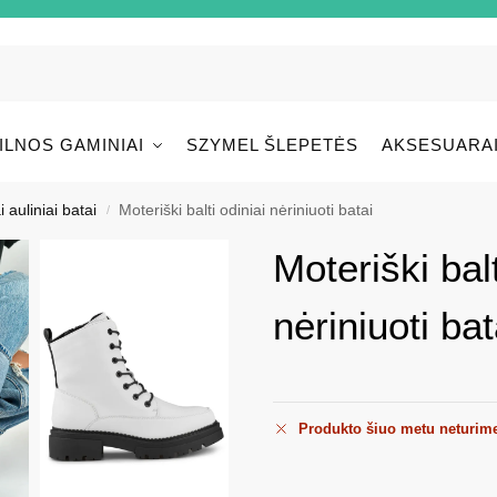
ILNOS GAMINIAI
SZYMEL ŠLEPETĖS
AKSESUARA
i auliniai batai
Moteriški balti odiniai nėriniuoti batai
/
Moteriški balt
nėriniuoti bat
Produkto šiuo metu neturim