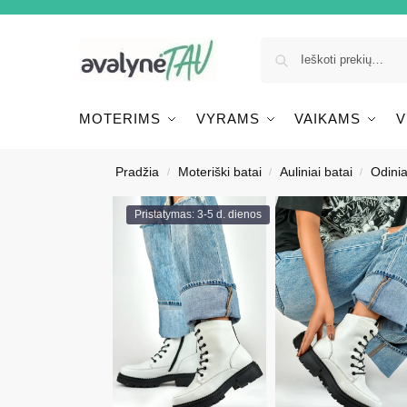
MOTERIMS
VYRAMS
VAIKAMS
V
Pradžia
Moteriški batai
Auliniai batai
Odinia
/
/
/
Pristatymas: 3-5 d. dienos