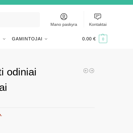
Ieškoti
Mano paskyra
Kontaktai
I
GAMINTOJAI
0.00
€
0
i odiniai
ai
e.