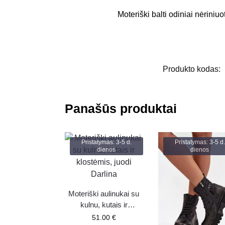
Moteriški balti odiniai nėriniuot
Produkto kodas:
Panašūs produktai
Pristatymas: 3-5 d.
Pristatymas: 3-5 d.
dienos
dienos
Moteriški aulinukai su
kulnu, kutais ir
klostėmis, juodi Darlina
51.00
€