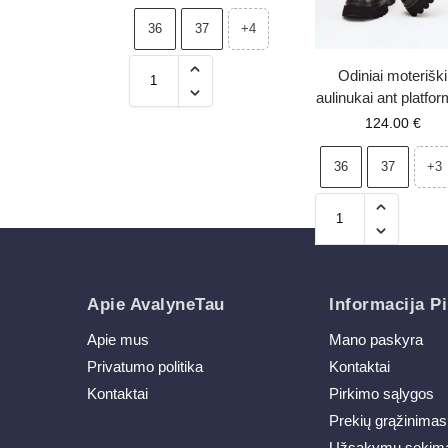
36
37
+4
Odiniai moteriški
aulinukai ant platfo
su užrašais ir
124.00
€
dekoratyviniu eleme
Artiker 57C2273 ju
36
37
+3
Apie AvalyneTau
Informacija Pi
Apie mus
Mano paskyra
Privatumo politika
Kontaktai
Kontaktai
Pirkimo sąlygos
Prekių grąžinimas
Užsakymų sekim