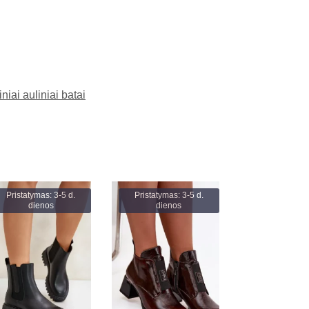
niai auliniai batai
Pristatymas: 3-5 d.
Pristatymas: 3-5 d.
dienos
dienos