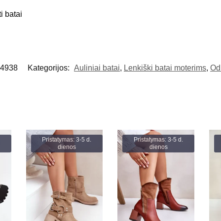
i batai
4938
Kategorijos:
Auliniai batai
,
Lenkiški batai moterims
,
Odi
Pristatymas: 3-5 d.
Pristatymas: 3-5 d.
dienos
dienos