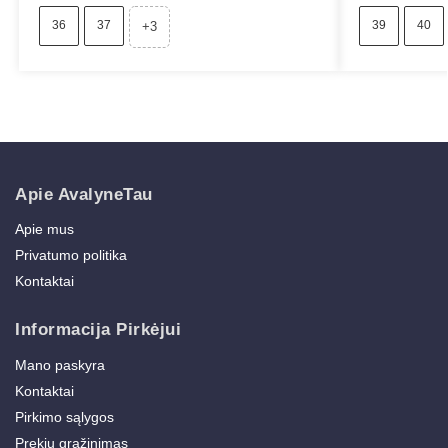
36
37
39
40
+3
Apie AvalyneTau
Apie mus
Privatumo politika
Kontaktai
Informacija Pirkėjui
Mano paskyra
Kontaktai
Pirkimo sąlygos
Prekių grąžinimas