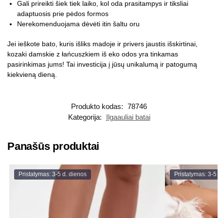
Gali prireikti šiek tiek laiko, kol oda prasitampys ir tiksliai
adaptuosis prie pėdos formos
Nerekomenduojama dėvėti itin šaltu oru
Jei ieškote bato, kuris išliks madoje ir privers jaustis išskirtinai,
kozaki damskie z łańcuszkiem iš eko odos yra tinkamas
pasirinkimas jums! Tai investicija į jūsų unikalumą ir patogumą
kiekvieną dieną.
Produkto kodas:
78746
Kategorija:
Ilgaauliai batai
Panašūs produktai
Pristatymas: 3-5 d. dienos
Pristatymas: 3-5