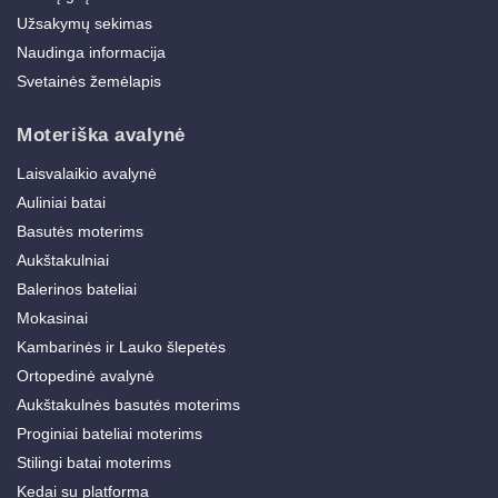
Užsakymų sekimas
Naudinga informacija
Svetainės žemėlapis
Moteriška avalynė
Laisvalaikio avalynė
Auliniai batai
Basutės moterims
Aukštakulniai
Balerinos bateliai
Mokasinai
Kambarinės ir Lauko šlepetės
Ortopedinė avalynė
Aukštakulnės basutės moterims
Proginiai bateliai moterims
Stilingi batai moterims
Kedai su platforma