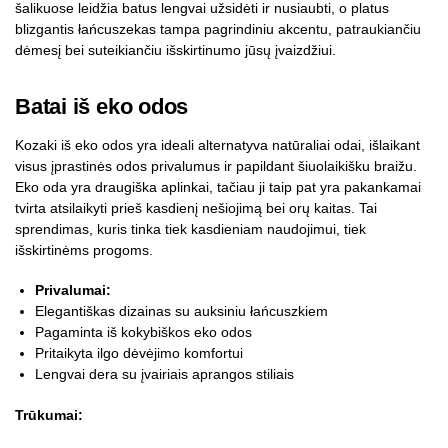
šalikuose leidžia batus lengvai užsidėti ir nusiaubti, o platus
blizgantis łańcuszekas tampa pagrindiniu akcentu, patraukiančiu
dėmesį bei suteikiančiu išskirtinumo jūsų įvaizdžiui.
Batai iš eko odos
Kozaki iš eko odos yra ideali alternatyva natūraliai odai, išlaikant
visus įprastinės odos privalumus ir papildant šiuolaikišku braižu.
Eko oda yra draugiška aplinkai, tačiau ji taip pat yra pakankamai
tvirta atsilaikyti prieš kasdienį nešiojimą bei orų kaitas. Tai
sprendimas, kuris tinka tiek kasdieniam naudojimui, tiek
išskirtinėms progoms.
Privalumai:
Elegantiškas dizainas su auksiniu łańcuszkiem
Pagaminta iš kokybiškos eko odos
Pritaikyta ilgo dėvėjimo komfortui
Lengvai dera su įvairiais aprangos stiliais
Trūkumai: