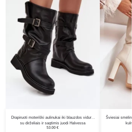
Drapiruoti moteriški aulinukai iki blauzdos vidurio
Šviesiai smėlin
su dirželiais ir sagtimis juodi Halvessa
kuln
53.00
€