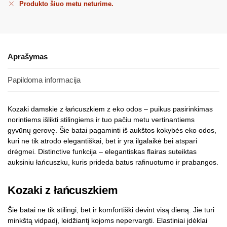
Produkto šiuo metu neturime.
Aprašymas
Papildoma informacija
Kozaki damskie z łańcuszkiem z eko odos – puikus pasirinkimas
norintiems išlikti stilingiems ir tuo pačiu metu vertinantiems
gyvūnų gerovę. Šie batai pagaminti iš aukštos kokybės eko odos,
kuri ne tik atrodo elegantiškai, bet ir yra ilgalaikė bei atspari
drėgmei. Distinctive funkcija – elegantiskas flairas suteiktas
auksiniu łańcuszku, kuris prideda batus rafinuotumo ir prabangos.
Kozaki z łańcuszkiem
Šie batai ne tik stilingi, bet ir komfortiški dėvint visą dieną. Jie turi
minkštą vidpadį, leidžiantį kojoms nepervargti. Elastiniai įdėklai