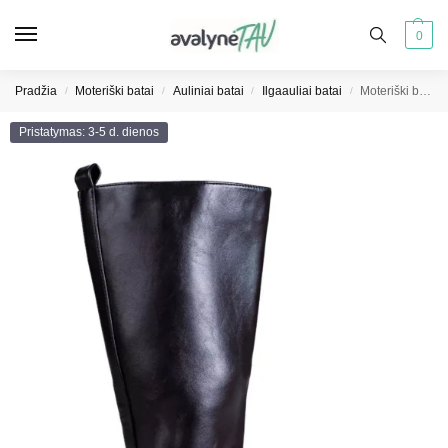
0
Pradžia
Moteriški batai
Auliniai batai
Ilgaauliai batai
Moteriški batai su grandinėle iš ekologiškos odos
/
/
/
/
Pristatymas: 3-5 d. dienos