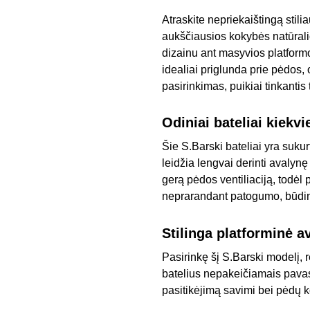
Atraskite nepriekaištingą stil
aukščiausios kokybės natūralio
dizainu ant masyvios platformo
idealiai priglunda prie pėdos, 
pasirinkimas, puikiai tinkanti
Odiniai bateliai kiekvi
Šie S.Barski bateliai yra sukur
leidžia lengvai derinti avalynę
gerą pėdos ventiliaciją, todėl p
neprarandant patogumo, būdingo
Stilinga platforminė a
Pasirinkę šį S.Barski modelį, 
batelius nepakeičiamais pavas
pasitikėjimą savimi bei pėdų k