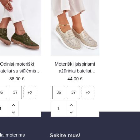
Odiniai moteriški
Moteriški įsispiriami
ateliai su siūlėmis
ažūriniai bateliai
rtiker 57C2112 žali
auksinės spalvos
88.00
€
44.00
€
Azethia
36
37
36
37
+2
+2
dai moterims
Sekite mus!