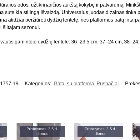
tūralios odos, užtikrinančios aukštą kokybę ir patvarumą. Minkšt
 suteikia stilingą išvaizdą. Universalus juodas dizainas tinka prie
a atidžiai peržiūrėti dydžių lentelę, nes platformos batų intarpai 
si šiltajam sezonui.
vautis gamintojo dydžių lentele: 36–23,5 cm, 37–24 cm, 38–24
1757-19
Kategorijos:
Batai su platforma
,
Pusbačiai
Prekės
Pristatymas: 3-5 d.
Pristatymas: 3-5 d.
dienos
dienos