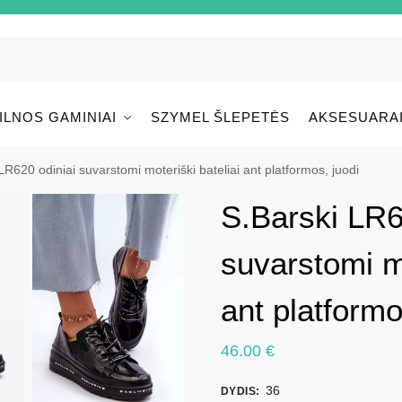
ILNOS GAMINIAI
SZYMEL ŠLEPETĖS
AKSESUARA
LR620 odiniai suvarstomi moteriški bateliai ant platformos, juodi
S.Barski LR6
suvarstomi mo
ant platformo
46.00
€
36
DYDIS
: