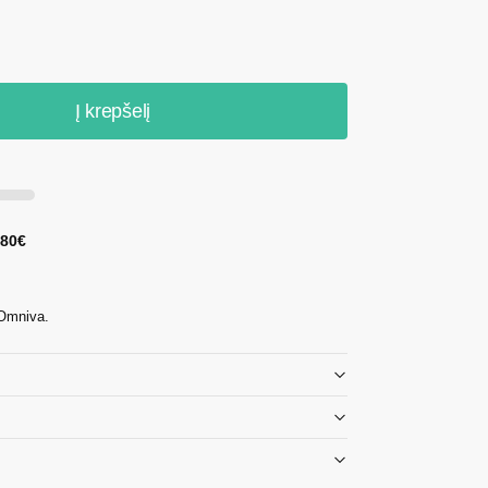
Į krepšelį
 80€
 Omniva.