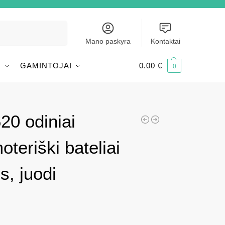
Ieškoti
Mano paskyra
Kontaktai
I
GAMINTOJAI
0.00
€
0
20 odiniai
teriški bateliai
s, juodi