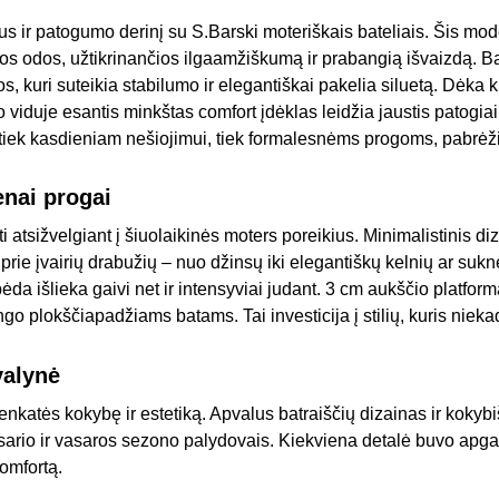
iaus ir patogumo derinį su S.Barski moteriškais bateliais. Šis mo
s odos, užtikrinančios ilgaamžiškumą ir prabangią išvaizdą. Bat
s, kuri suteikia stabilumo ir elegantiškai pakelia siluetą. Dėka 
o viduje esantis minkštas comfort įdėklas leidžia jaustis patogiai
s tiek kasdieniam nešiojimui, tiek formalesnėms progoms, pabrėž
enai progai
ti atsižvelgiant į šiuolaikinės moters poreikius. Minimalistinis 
 prie įvairių drabužių – nuo džinsų iki elegantiškų kelnių ar sukne
ėda išlieka gaivi net ir intensyviai judant. 3 cm aukščio platforma
 plokščiapadžiams batams. Tai investicija į stilių, kuris niek
valynė
renkatės kokybę ir estetiką. Apvalus batraiščių dizainas ir kok
ario ir vasaros sezono palydovais. Kiekviena detalė buvo apgalv
omfortą.