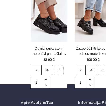
Odiniai suvarstomi
Zazoo 20175 lakuo
moteriški pusbačiai su
odinės moteriško
platforma Artiker
aukštakulnės basu
88.00
€
109.00
€
57C2043 juodai
iš natūralios odos
sidabriniai
juodos
36
37
38
39
+4
+1
Apie AvalyneTau
Informacija Pi