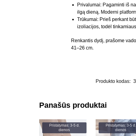
Privalumai: Pagaminti iš na
ilgą dieną. Moderni platforma
Trūkumai: Prieš perkant būtin
izoliacijos, todėl tinkamiau
Renkantis dydį, prašome vado
41–26 cm.
Produkto kodas:
3
Panašūs produktai
Pristatymas: 3-5 d.
Pristatymas: 3-5 d.
dienos
dienos