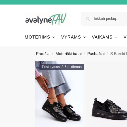
MOTERIMS
VYRAMS
VAIKAMS
V
Pradžia
Moteriški batai
Pusbačiai
S.Barski 
/
/
/
Pristatymas: 3-5 d. dienos