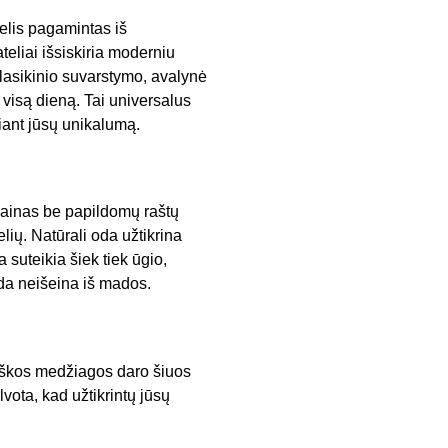
delis pagamintas iš
eliai išsiskiria moderniu
klasikinio suvarstymo, avalynė
 visą dieną. Tai universalus
iant jūsų unikalumą.
dizainas be papildomų raštų
lių. Natūrali oda užtikrina
 suteikia šiek tiek ūgio,
ada neišeina iš mados.
ybiškos medžiagos daro šiuos
ota, kad užtikrintų jūsų