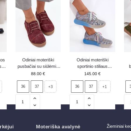
tos
Odiniai moteriški
Odiniai moteriški
s
pusbačiai su siūlėmis
sportinio stiliaus
b
tės
Artiker 57C2111
pusbačiai ant
A
88.00
€
145.00
€
,
raudoni
platformos Maciejka
06776A-06 mėlyni
36
37
36
37
+3
+1
Žieminiai ke
rkėjui
Moteriška avalynė