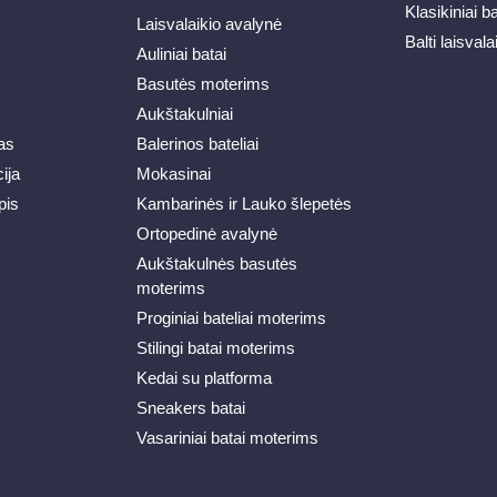
Klasikiniai b
Laisvalaikio avalynė
Balti laisvala
Auliniai batai
Basutės moterims
Aukštakulniai
as
Balerinos bateliai
ija
Mokasinai
pis
Kambarinės ir Lauko šlepetės
Ortopedinė avalynė
Aukštakulnės basutės
moterims
Proginiai bateliai moterims
Stilingi batai moterims
Kedai su platforma
Sneakers batai
Vasariniai batai moterims