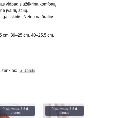
as vidpadis užtikrina komfortą
 įvairių stilių.
gali skirtis. Neturi natūralios
,5 cm, 39–25 cm, 40–25,5 cm,
 ženklas:
S.Barski
Pristatymas: 3-5 d.
Pristatymas: 3-5 d.
dienos
dienos