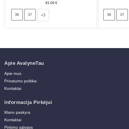
81.00
€
36
37
36
37
+3
Apie AvalyneTau
Apie mus
Privatumo politika
Kontaktai
Informacija Pirkėjui
Mano paskyra
Kontaktai
Pirkimo sąlygos