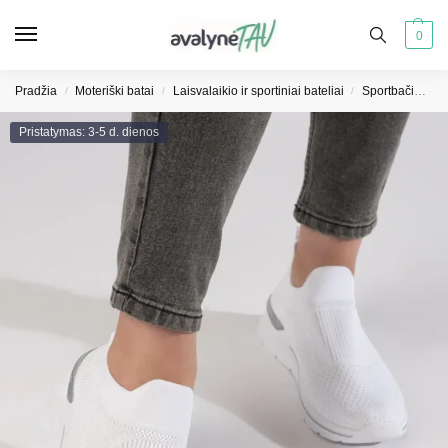
0
Pradžia
Moteriški batai
Laisvalaikio ir sportiniai bateliai
Sportbačiai moterims
/
/
/
Pristatymas: 3-5 d. dienos