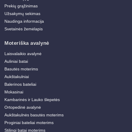
Prekių grąžinimas
Užsakymų sekimas
Naudinga informacija
Svetainės žemėlapis
Moteriška avalynė
Laisvalaikio avalynė
Auliniai batai
Basutės moterims
Aukštakulniai
Balerinos bateliai
Mokasinai
Kambarinės ir Lauko šlepetės
Ortopedinė avalynė
Aukštakulnės basutės moterims
Proginiai bateliai moterims
Stilingi batai moterims