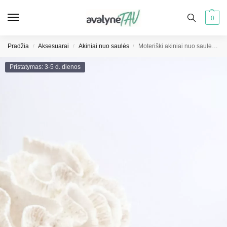
0
Pradžia
Aksesuarai
Akiniai nuo saulės
Moteriški akiniai nuo saulės UV400 juodi
/
/
/
Pristatymas: 3-5 d. dienos