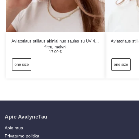
Aviatoriaus stiliaus akiniai nuo saulės su UV 400
Aviatoriaus sti
filtru, mėlyni
17.00
€
one size
one size
Apie AvalyneTau
Apie mus
Privatumo politika