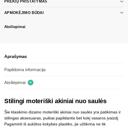
PREKIŲ PRISTATYMAS
APMOKĖJIMO BŪDAI
Atsiliepimai
Aprašymas
Papildoma informacija
Atsiliepimai
0
Stilingi moteriški akiniai nuo saulės
Šie klasikinio dizaino moteriški akiniai nuo saulės yra patikimas ir
stilingas aksesuaras, puikiai papildantis bet kokį vasaros įvaizdį.
Pagaminti iš aukštos kokybės plastiko, jie užtikrina ne tik