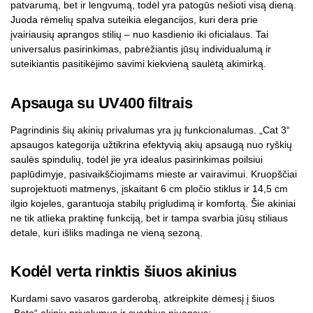
patvarumą, bet ir lengvumą, todėl yra patogūs nešioti visą dieną.
Juoda rėmelių spalva suteikia elegancijos, kuri dera prie
įvairiausių aprangos stilių – nuo kasdienio iki oficialaus. Tai
universalus pasirinkimas, pabrėžiantis jūsų individualumą ir
suteikiantis pasitikėjimo savimi kiekvieną saulėtą akimirką.
Apsauga su UV400 filtrais
Pagrindinis šių akinių privalumas yra jų funkcionalumas. „Cat 3“
apsaugos kategorija užtikrina efektyvią akių apsaugą nuo ryškių
saulės spindulių, todėl jie yra idealus pasirinkimas poilsiui
paplūdimyje, pasivaikščiojimams mieste ar vairavimui. Kruopščiai
suprojektuoti matmenys, įskaitant 6 cm pločio stiklus ir 14,5 cm
ilgio kojeles, garantuoja stabilų prigludimą ir komfortą. Šie akiniai
ne tik atlieka praktinę funkciją, bet ir tampa svarbia jūsų stiliaus
detale, kuri išliks madinga ne vieną sezoną.
Kodėl verta rinktis šiuos akinius
Kurdami savo vasaros garderobą, atkreipkite dėmesį į šiuos