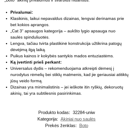
„Boto“ akinių privalumus ir svarbius niuansus:
Privalumai:
Klasikinis, laikui nepavaldus dizainas, lengvai derinamas prie
bet kokios aprangos.
„Cat 3“ apsaugos kategorija – aukšto lygio apsauga nuo
saulės spinduliuotės.
Lengva, tačiau tvirta plastikinė konstrukcija užtikrina patogų
dėvėjimą ilgą laiką.
Puikus kainos ir kokybės santykis mados entuziastėms.
Ką įvertinti prieš perkant:
Universalus dydis – rekomenduojama atkreipti dėmesį į
nurodytus rėmelių bei stiklų matmenis, kad jie geriausiai atitiktų
jūsų veido formą.
Dizainas yra minimalistinis – jei ieškote itin ryškių, dekoruotų
akinių, tai yra subtilesnis pasirinkimas.
Produkto kodas:
32284-uniw
Kategorija:
Akiniai nuo saulės
Prekės ženklas:
Boto